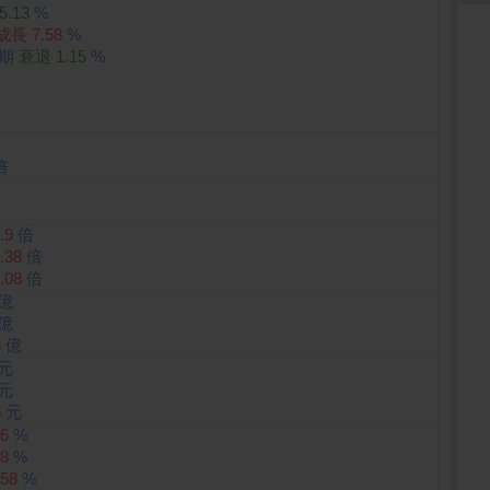
5.13
%
成長
7.58
%
同期
衰退
1.15
%
倍
.9
倍
.38
倍
.08
倍
億
億
3
億
元
元
5
元
76
%
38
%
.58
%