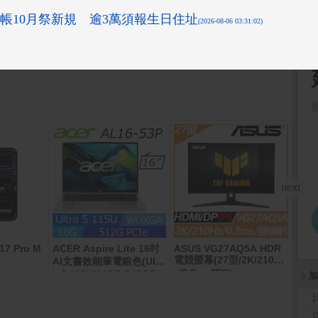
%
%
%
%
17 Pro M
ACER Aspire Lite 16吋
ASUS VG27AQ5A HDR
麥當
電競螢幕(27型/2K/210H
AI文書效能筆電銀色(Ultr
z/0.3ms/IPS)
a 5 115U/16GB/512GB/
加
WIN11/AL16-53P-57B8)