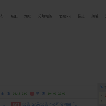
排行
選股
類股
分類報價
個股PK
權證
期權
富世達
1,760.00 +160.00
吉祥全
31.95 +2.90
3
全 友
26.45 -2.90
宇 隆
204.00 -20.00
3
富世達
1,760.00 +160.00
吉祥全
31.95 +2.90
3
[公告] 宇隆:公告本公司國內第一次無擔保轉換公司債115年第2季轉換普通股之增資基準日
[公告] 宏易:公告本公司名稱由「宏易創新國際股份有限公司」更名為「天意能創股份有限公司」，公告期間：115年7月09日至115年10月08日。
熱門