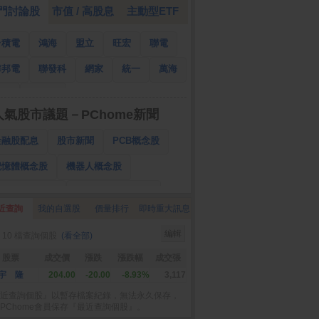
門討論股
市值 / 高股息
主動型ETF
台積電
鴻海
盟立
旺宏
聯電
華邦電
聯發科
網家
統一
萬海
南亞
國泰金
人氣股市議題－PChome新聞
金融股配息
股市新聞
PCB概念股
記憶體概念股
機器人概念股
低軌衛星概念股
CPO、BBU概念股
近查詢
我的自選股
價量排行
即時重大訊息
025金融股配息
AI眼鏡概念股
編輯
 10 檔查詢個股
(看全部)
降息概念股
儲能概念股
甲骨文概念股
股票
成交價
漲跌
漲跌幅
成交張
股東會紀念品
宇 隆
204.00
-20.00
-8.93%
3,117
近查詢個股』以暫存檔案紀錄，無法永久保存，
PChome會員保存『最近查詢個股』。