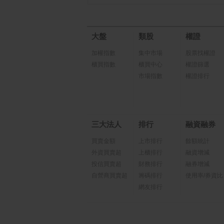
大盤
類股
權證
加權指數
集中市場
股票找權證
櫃買指數
櫃買中心
權證篩選
市場指數
權證排行
三大法人
排行
融資融券
買賣金額
上市排行
餘額統計
外資買賣超
上櫃排行
融資增減
投信買賣超
財務排行
融券增減
自營商買賣超
籌碼排行
使用率/券資比
網友排行