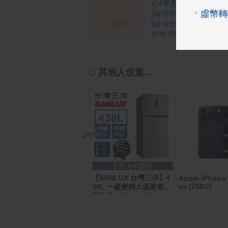
．近4季負債比率
41.61
．3年平均淨利率
15.36
．5年平均淨利率
16.15
淨利率
．10年平均淨利率
15.61
其他人也逛...
【SANLUX 台灣三洋】4
Apple Watch Series 1
Apple iPhone 
1 GPS 46mm 曜石黑色
ax (256G)
30L 一級變頻大蔬果室雙
鋁金屬 錶殼搭配 黑色 運
門冰箱 (SR-V430B)
動錶帶