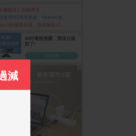
金屬盤後】金銅價漲
指連漲5日再登新高 SpaceX無...
paceX財報發布後 股價暴跌13....