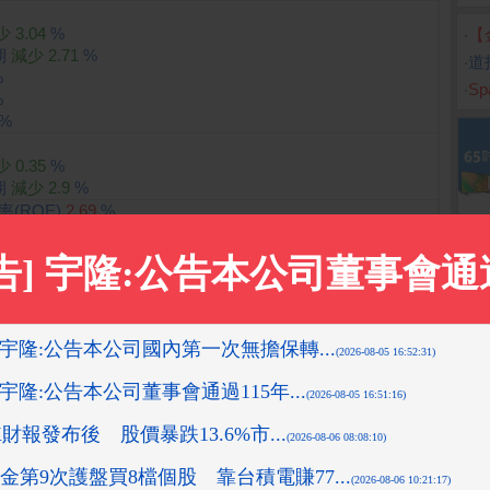
少
3.04
%
‧
【
期
減少
2.71
%
‧
道
%
‧
S
%
%
少
0.35
%
期
減少
2.9
%
(ROE)
2.69
%
OE)
9.97
%
OE)
17.23
%
(ROE)
14.09
%
(ROE)
15.73
%
(ROE)
15.11
%
OA)
1.69
%
6.6
%
11.85
%
A)
10.63
%
OA)
10.56
%
A)
9.65
%
%