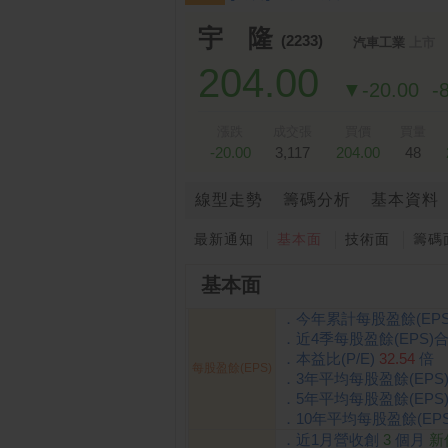
跌停排行：
永悅健康-創
25.25 -2.80
1
2
宇 隆
(2233)
汽車工業
上市
204.00
▼-20.00
-
漲跌
成交張
買價
買量
-20.00
3,117
204.00
48
線型走勢
籌碼分析
基本資料
最新通知
基本面
技術面
籌碼
基本面
．今年累計每股盈餘(EPS
．近4季每股盈餘(EPS)
．本益比(P/E)
32.54
倍
每股盈餘(EPS)
．3年平均每股盈餘(EPS
．5年平均每股盈餘(EPS
．10年平均每股盈餘(EPS
．近1月營收創
3
個月
新