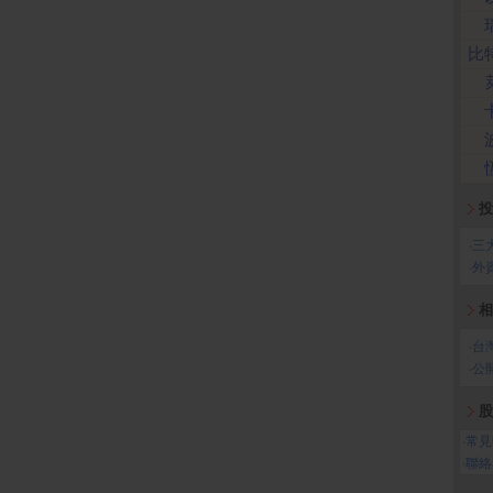
比
投
‧
三
‧
外
相
‧
台
‧
公
股
‧
常見
‧
聯絡