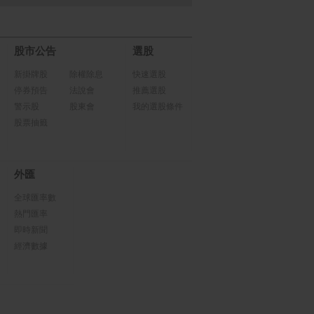
股市公告
選股
新掛牌股
除權除息
快速選股
停券預告
法說會
推薦選股
警示股
股東會
我的選股條件
股票抽籤
外匯
全球匯率數
熱門匯率
即時新聞
經濟數據