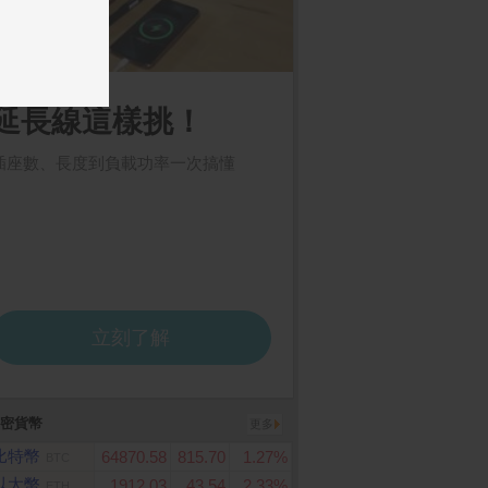
勞大麥克 好禮即享券
LG樂金 15公斤智慧變頻
POCO X8 Pro Max 1
512G
直立式洗衣機WT-IBN15
M(曜石黑)
密貨幣
更多
比特幣
64870.58
815.70
1.27%
BTC
以太幣
1912.03
43.54
2.33%
ETH