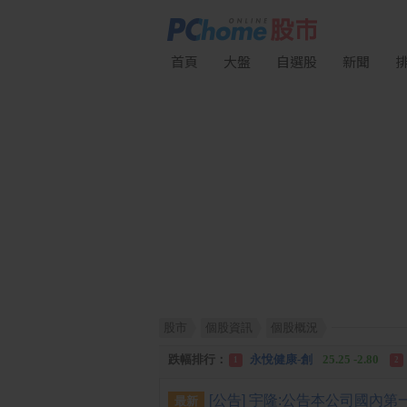
首頁
大盤
自選股
新聞
股市
個股資訊
個股概況
漲幅排行：
統 新
187.00 +17.00
1
2
跌幅排行：
永悅健康-創
25.25 -2.80
1
2
漲停排行：
統 新
187.00 +17.00
1
2
最新