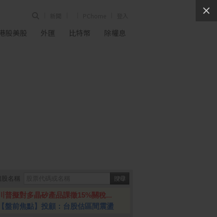
新聞
PChome
登入
港股美股
外匯
比特幣
除權息
個股名稱
川普擬對多晶矽產品課徵15%關稅...
【盤前焦點】投顧：台股估區間震盪