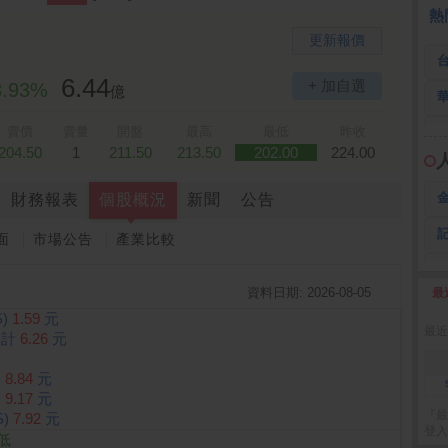
全 友
26.45 -2.90
熱
更新報價
6.44
+ 加自選
8.93%
億
賣價
賣量
開盤
最高
最低
昨收
204.50
1
211.50
213.50
202.00
224.00
財務報表
個股概況
新聞
公告
面
市場公告
產業比較
資料日期: 2026-08-05
最
2
)
1.59
元
最近
合計
6.26
元
)
8.84
元
)
9.17
元
『最
)
7.92
元
登入
低