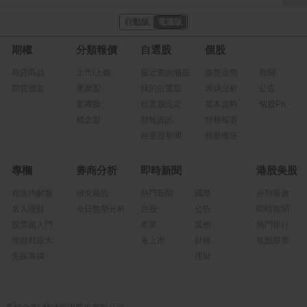
行動版
電腦版
期權
分類報價
自選股
個股
期貨商品
上市/上櫃
最近查詢個股
線型走勢
新聞
期貨價差
產業股
我的自選股
籌碼分析
公告
集團股
自選股設定
基本資料
個股PK
概念股
財報資訊
財務報表
自選股新聞
個股概況
專欄
券商分析
即時新聞
港股美股
箱波均解盤
研究報告
熱門新聞
國際
分類報價
名人理財
今日盤勢分析
台股
公告
即時新聞
股票超入門
產業
其他
熱門排行
理財我最大
未上市
財經
焦點股票
先探專欄
理財