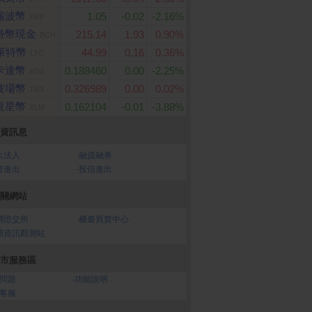
瑞波幣
1.05
-0.02
-2.16%
XRP
特幣現金
215.14
1.93
0.90%
BCH
萊特幣
44.99
0.16
0.36%
LTC
卡達幣
0.188460
0.00
-2.25%
ADA
波場幣
0.326989
0.00
0.02%
TRX
恆星幣
0.162104
-0.01
-3.88%
XLM
資訊息
大法人
‧
融資融券
資進出
‧
投信進出
關網站
灣證交所
‧
櫃臺買賣中心
開資訊觀測站
市服務區
問題
‧
功能說明
客服