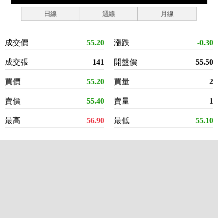
日線
週線
月線
成交價
55.20
漲跌
-0.30
成交張
141
開盤價
55.50
買價
55.20
買量
2
賣價
55.40
賣量
1
最高
56.90
最低
55.10