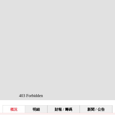
概況
明細
財報 / 籌碼
新聞 / 公告