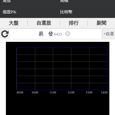
選股
期權
個股PK
比特幣
大盤
自選股
排行
新聞
易 發
+自選
N
6425