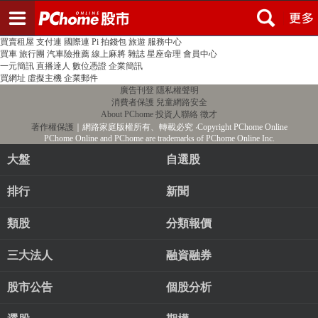
登入
註冊
PChome首頁
線上購物
24h購物
書店
露天拍賣
比比昂代購
新聞
/
氣象
股市
個人新聞台
廣告刊登
加入聯播網
全球購物
買賣租屋
支付連
國際連
Pi 拍錢包
旅遊
服務中心
買車
旅行團
汽車險推薦
線上麻將
雜誌
星座命理
會員中心
一元簡訊
直播達人
數位憑證
企業簡訊
買網址
虛擬主機
企業郵件
廣告刊登
隱私權聲明
消費者保護
兒童網路安全
About PChome
投資人聯絡
徵才
著作權保護
｜網路家庭版權所有、轉載必究
‧Copyright PChome Online
PChome Online and PChome are trademarks of PChome Online Inc.
大盤
自選股
排行
新聞
類股
分類報價
三大法人
融資融券
股市公告
個股分析