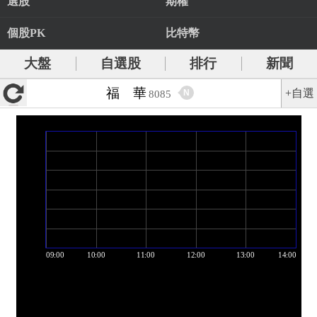
選股
期權
個股PK
比特幣
大盤
自選股
排行
新聞
福 華
+自選
N
8085