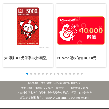
大潤發5000元即享券(餘額型)
PChome 購物儲值10,000元
系統開發、資訊提供：精誠資訊股份有限公司
資料來源：台灣證券交易所、櫃買中心、台灣期貨交易所
本資料僅供參考所有資料以台灣證券交易所、櫃買中心公告為準
1.主動統一全球創新
2.緯 創
3.聯 電
4.世 界
投信賣超
網路家庭版權所有、轉載必究 Copyright © PChome Online
[公告] 育世博-KY:代重要子公司Acepodia Biotech, Inc.公告研發中之ADC新藥ACE723向美國FDA提出人體臨床試驗審查申請
熱門新聞