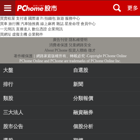
登入
註冊
PChome首頁
線上購物
24h購物
書店
露天拍賣
比比昂代購
新聞
/
氣象
股市
個人新聞台
廣告刊登
加入聯播網
全球購物
買賣租屋
支付連
國際連
Pi 拍錢包
旅遊
服務中心
買車
旅行團
汽車險推薦
線上麻將
雜誌
星座命理
會員中心
一元簡訊
直播達人
數位憑證
企業簡訊
買網址
虛擬主機
企業郵件
廣告刊登
隱私權聲明
消費者保護
兒童網路安全
About PChome
投資人聯絡
徵才
著作權保護
｜網路家庭版權所有、轉載必究
‧Copyright PChome Online
PChome Online and PChome are trademarks of PChome Online Inc.
大盤
自選股
排行
新聞
類股
分類報價
三大法人
融資融券
股市公告
個股分析