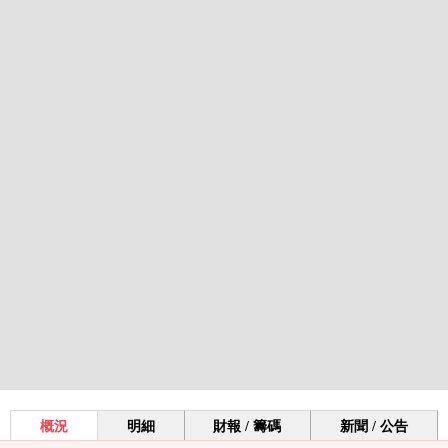
概況
明細
財報 / 籌碼
新聞 / 公告