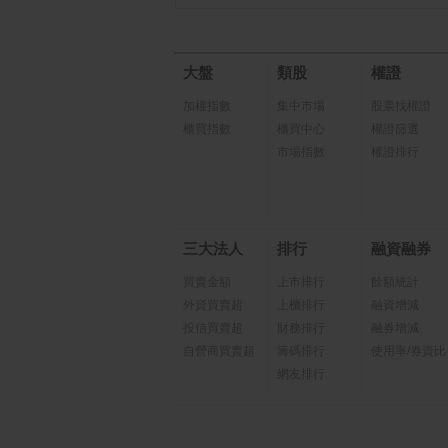
大盤
類股
權證
加權指數
集中市場
股票找權證
櫃買指數
櫃買中心
權證篩選
市場指數
權證排行
三大法人
排行
融資融券
買賣金額
上市排行
餘額統計
外資買賣超
上櫃排行
融資增減
投信買賣超
財務排行
融券增減
自營商買賣超
籌碼排行
使用率/券資比
網友排行