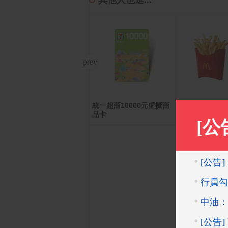
其他人也逛...
統一超商10000元虛擬商
PChome 購物儲值6,000
麥當勞薯條(中
品卡
元