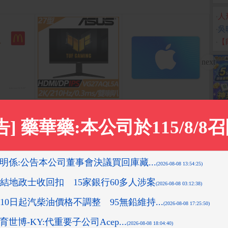
‧
人
‧
吳
‧
【
)即享券
ASUS VG27AQL5A HDR
App Store Card $ 1000
PCh
電競螢幕(27型/2K/210H
- 數位序號
元
z/0.3ms/HDMI/DP/IPS)