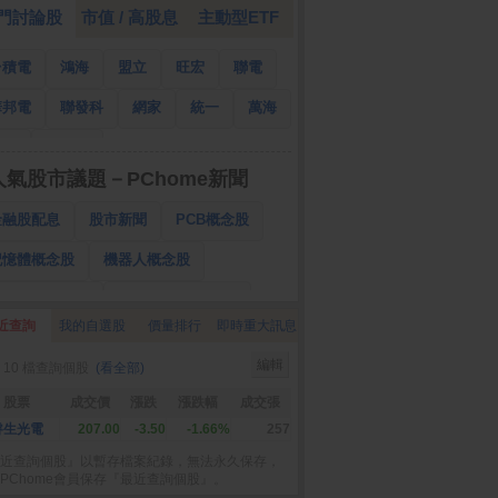
門討論股
市值 / 高股息
主動型ETF
台積電
鴻海
盟立
旺宏
聯電
華邦電
聯發科
網家
統一
萬海
南亞
國泰金
人氣股市議題－PChome新聞
金融股配息
股市新聞
PCB概念股
記憶體概念股
機器人概念股
低軌衛星概念股
CPO、BBU概念股
近查詢
我的自選股
價量排行
即時重大訊息
025金融股配息
AI眼鏡概念股
編輯
 10 檔查詢個股
(看全部)
降息概念股
儲能概念股
甲骨文概念股
股票
成交價
漲跌
漲跌幅
成交張
股東會紀念品
睿生光電
207.00
-3.50
-1.66%
257
近查詢個股』以暫存檔案紀錄，無法永久保存，
PChome會員保存『最近查詢個股』。