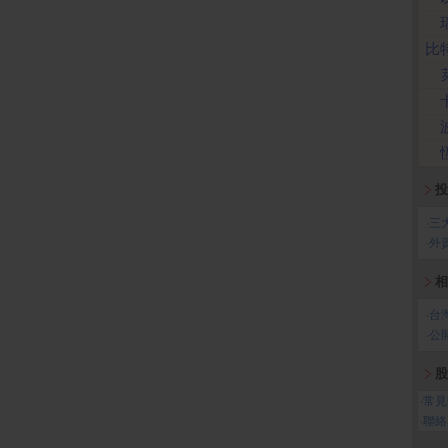
比
投
‧
三
‧
外
相
‧
台
‧
公
股
‧
常見
‧
聯絡