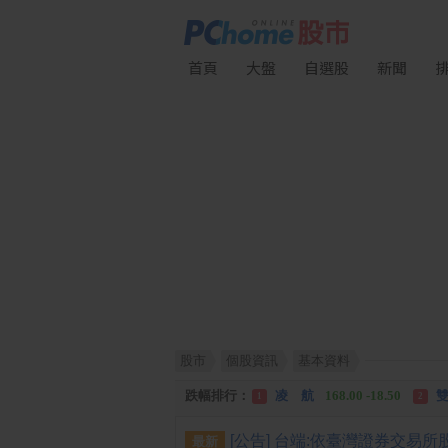
首頁
大盤
自選股
新聞
股市
個股資訊
基本資料
漲幅排行：
川 湖
11,110.00 +1,010.00
1
跌幅排行：
凌 航
168.00 -18.50
雙
1
2
漲停排行：
中化生
35.75 +3.25
川
1
2
最新