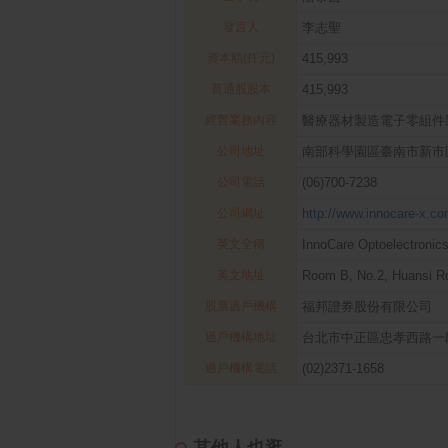
發言人
李志聖
資本額(仟元)
415,993
普通股股本
415,993
經營業務內容
醫療器材製造電子零組件
公司地址
南部科學園區臺南市新市
公司電話
(06)700-7238
公司網址
http://www.innocare-x.c
英文全稱
InnoCare Optoelectronics
英文地址
Room B, No.2, Huansi Rd.
股票過戶機構
福邦證券股份有限公司
過戶機構地址
台北市中正區忠孝西路一
過戶機構電話
(02)2371-1658