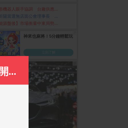
形機器人眼手協調 台廠供應...
昕陽當選無店面公會理事長 ...
能源盤後】市場衡量中東局勢...
ome 購物儲值1,000
春風 三層超厚柔感抽取衛
Samsung Galaxy S2
(12G/256G)
生紙(100抽x8包x8串/箱)