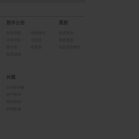
股市公告
選股
新掛牌股
除權除息
快速選股
停券預告
法說會
推薦選股
警示股
股東會
我的選股條件
股票抽籤
外匯
全球匯率數
熱門匯率
即時新聞
經濟數據