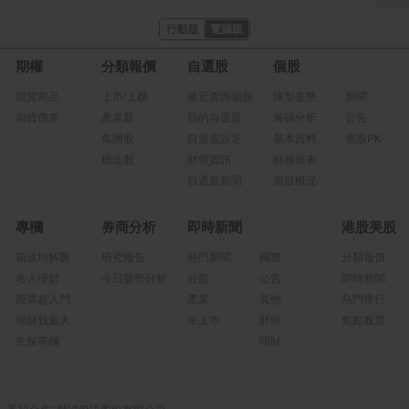
行動版
電腦版
期權
分類報價
自選股
個股
期貨商品
上市/上櫃
最近查詢個股
線型走勢
新聞
期貨價差
產業股
我的自選股
籌碼分析
公告
集團股
自選股設定
基本資料
個股PK
概念股
財報資訊
財務報表
自選股新聞
個股概況
專欄
券商分析
即時新聞
港股美股
箱波均解盤
研究報告
熱門新聞
國際
分類報價
名人理財
今日盤勢分析
台股
公告
即時新聞
股票超入門
產業
其他
熱門排行
理財我最大
未上市
財經
焦點股票
先探專欄
理財