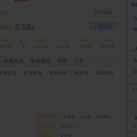
 鍵
236.50 -26.00
勤 誠
1,115.00 -120.00
3
熱
更新報價
上市
0.53
+ 加自選
.66%
億
賣價
賣量
開盤
最高
最低
昨收
207.00
1
209.50
215.00
204.50
210.50
財務報表
個股概況
新聞
公告
稅前盈餘
稅後盈餘
營收結構
轉投資
相關類股
最
2
最近
證券類別
一般股票、特別股、換股權證
掛牌日期
2023-03-27
『最
登入
總經理
李志聖