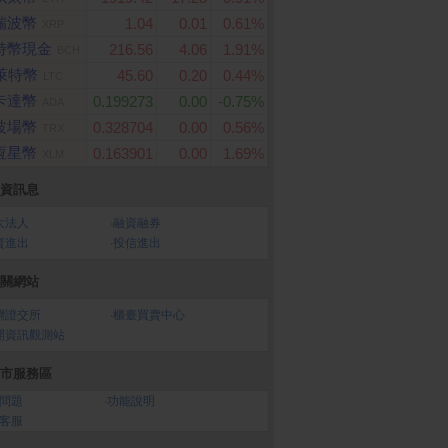
瑞波幣
1.04
0.01
0.61%
XRP
特幣現金
216.56
4.06
1.91%
BCH
萊特幣
45.60
0.20
0.44%
LTC
卡達幣
0.199273
0.00
-0.75%
ADA
波場幣
0.328704
0.00
0.56%
TRX
恆星幣
0.163901
0.00
1.69%
XLM
資訊息
大法人
‧
融資融券
資進出
‧
投信進出
關網站
灣證交所
‧
櫃臺買賣中心
開資訊觀測站
市服務區
問題
‧
功能說明
客服