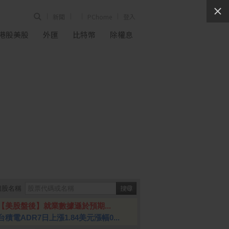
新聞
PChome
登入
港股美股
外匯
比特幣
除權息
個股名稱
【美股盤後】就業數據遜於預期...
台積電ADR7日上漲1.84美元漲幅0...