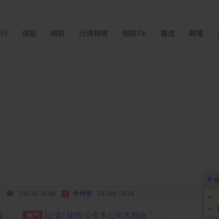
排行
選股
類股
分類報價
個股PK
權證
期權
中化生
35.75 +3.25
柏 騰
28.15 +2.55
2
3
 鍵
236.50 -26.00
禾伸堂
535.00 -58.00
3
 湖
11,110.00 +1,010.00
柏 騰
28.15 +2.55
3
[公告] 台端:依臺灣證券交易所股份有限公司臺證上一字第1121801204號函辦理
[公告] 緯致:公告本公司名稱由「緯創軟體股份有限公司」更名為「緯致科技股份有限公司」，公告期間：115年6月2日至115年9月1日。
熱門