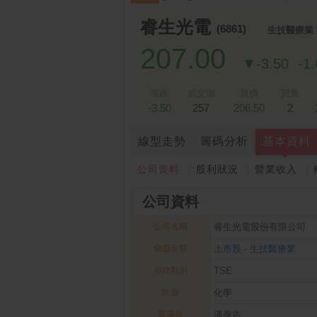
跌停排行：
凌 航
168.00 -18.50
雙
1
2
睿生光電
(6861)
生技醫療業
207.00
▼-3.50
-1
漲跌
成交張
買價
買量
-3.50
257
206.50
2
線型走勢
籌碼分析
基本資料
公司資料
股利狀況
營業收入
公司資料
公司名稱
睿生光電股份有限公司
個股分類
上市股
-
生技醫療業
掛牌類別
TSE
類 股
化學
董事長
潘泰吉