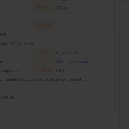
代理發言人
程嘉杏
特別股股本
-
製造
區環西路二段2號B室
傳 真
(06)700-7238
om
IR@innocare-x.com
email
 Corporation
英文簡稱
INCX
, Sinshih District, Tainan Science Park Tainan City,
段6號6樓