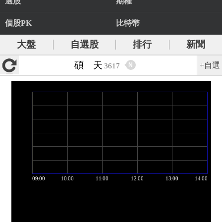
選股
期權
個股PK
比特幣
大盤
自選股
排行
新聞
碩 天
+自選
N
3617