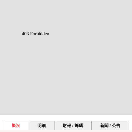
概況
明細
財報 / 籌碼
新聞 / 公告