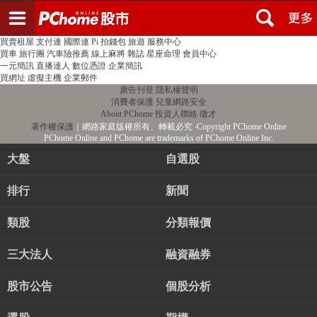
登入
註冊
PChome首頁
線上購物
24h購物
書店
露天拍賣
比比昂代購
新聞
/
氣象
股市
個人新聞台
廣告刊登
加入聯播網
全球購物
買賣租屋
支付連
國際連
Pi 拍錢包
旅遊
服務中心
買車
旅行團
汽車險推薦
線上麻將
雜誌
星座命理
會員中心
一元簡訊
直播達人
數位憑證
企業簡訊
買網址
虛擬主機
企業郵件
廣告刊登
隱私權聲明
消費者保護
兒童網路安全
About PChome
投資人聯絡
徵才
著作權保護
｜網路家庭版權所有、轉載必究
‧Copyright PChome Online
PChome Online and PChome are trademarks of PChome Online Inc.
大盤
自選股
排行
新聞
類股
分類報價
三大法人
融資融券
股市公告
個股分析