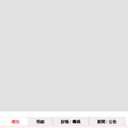
概況
明細
財報 / 籌碼
新聞 / 公告