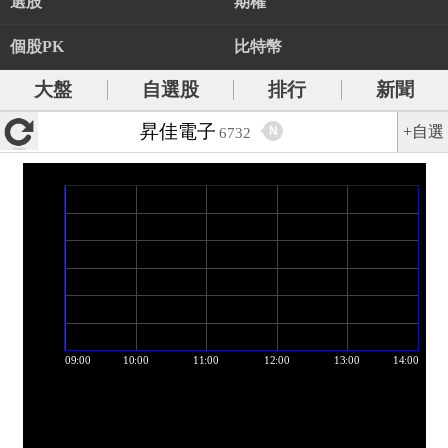
選股
期權
個股PK
比特幣
大盤
自選股
排行
新聞
昇佳電子
+自選
N
6732