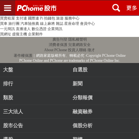
登入
註冊
PChome首頁
線上購物
24h購物
書店
露天拍賣
比比昂代購
新聞
/
氣象
股市
個人新聞台
廣告刊登
加入聯播網
全球購物
買賣租屋
支付連
國際連
Pi 拍錢包
旅遊
服務中心
買車
旅行團
汽車險推薦
線上麻將
雜誌
星座命理
會員中心
一元簡訊
直播達人
數位憑證
企業簡訊
買網址
虛擬主機
企業郵件
廣告刊登
隱私權聲明
消費者保護
兒童網路安全
About PChome
投資人聯絡
徵才
著作權保護
｜網路家庭版權所有、轉載必究
‧Copyright PChome Online
PChome Online and PChome are trademarks of PChome Online Inc.
大盤
自選股
排行
新聞
類股
分類報價
三大法人
融資融券
股市公告
個股分析