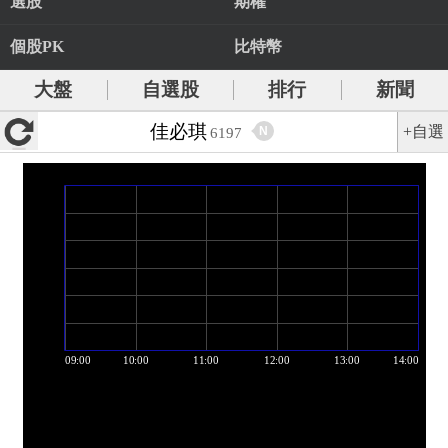
選股
期權
個股PK
比特幣
大盤
自選股
排行
新聞
佳必琪
+自選
N
6197