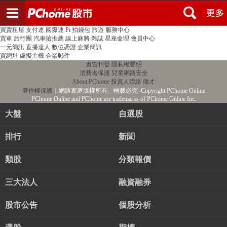
登入
註冊
PChome首頁
線上購物
24h購物
書店
露天拍賣
比比昂代購
新聞
/
氣象
股市
個人新聞台
廣告刊登
加入聯播網
全球購物
買賣租屋
支付連
國際連
Pi 拍錢包
旅遊
服務中心
買車
旅行團
汽車險推薦
線上麻將
雜誌
星座命理
會員中心
一元簡訊
直播達人
數位憑證
企業簡訊
買網址
虛擬主機
企業郵件
廣告刊登
隱私權聲明
消費者保護
兒童網路安全
About PChome
投資人聯絡
徵才
著作權保護
｜網路家庭版權所有、轉載必究
‧Copyright PChome Online
PChome Online and PChome are trademarks of PChome Online Inc.
大盤
自選股
排行
新聞
類股
分類報價
三大法人
融資融券
股市公告
個股分析