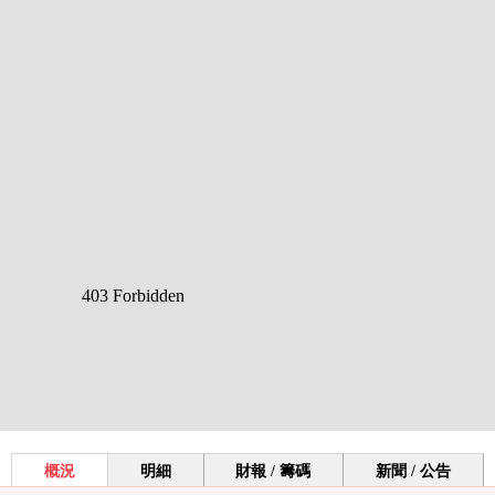
概況
明細
財報 / 籌碼
新聞 / 公告