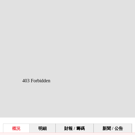
概況
明細
財報 / 籌碼
新聞 / 公告