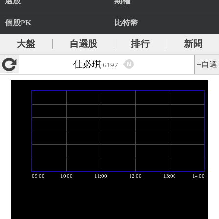
選股
期權
個股PK
比特幣
大盤
自選股
排行
新聞
佳必琪
+自選
N
6197