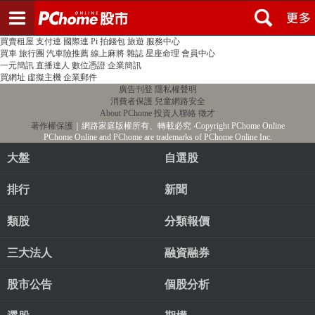
登入
註冊
PChome首頁
線上購物
24h購物
書店
露天拍賣
比比昂代購
新聞
/
氣象
股市
個人新聞台
廣告刊登
加入聯播網
全球購物
買賣租屋
支付連
國際連
Pi 拍錢包
旅遊
服務中心
買車
旅行團
汽車險推薦
線上麻將
雜誌
星座命理
會員中心
一元簡訊
直播達人
數位憑證
企業簡訊
買網址
虛擬主機
企業郵件
廣告刊登
隱私權聲明
消費者保護
兒童網路安全
About PChome
投資人聯絡
徵才
著作權保護
｜網路家庭版權所有、轉載必究
‧Copyright PChome Online
PChome Online and PChome are trademarks of PChome Online Inc.
大盤
自選股
排行
新聞
類股
分類報價
三大法人
融資融券
股市公告
個股分析