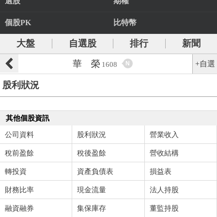
選股
期權
個股PK
比特幣
大盤
自選股
排行
新聞
華 榮
+自選
N
1608
股利狀況
其他個股資訊
公司資料
股利狀況
營業收入
稅前盈餘
稅後盈餘
營收結構
轉投資
資產負債表
損益表
財務比率
現金流量
法人持股
融資融券
集保庫存
董監持股