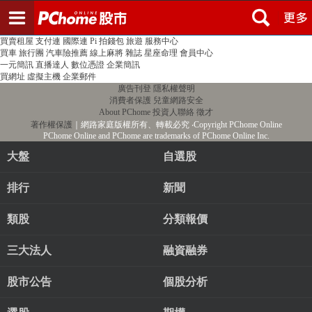
登入
註冊
PChome首頁
線上購物
24h購物
書店
露天拍賣
比比昂代購
新聞
/
氣象
股市
個人新聞台
廣告刊登
加入聯播網
全球購物
買賣租屋
支付連
國際連
Pi 拍錢包
旅遊
服務中心
買車
旅行團
汽車險推薦
線上麻將
雜誌
星座命理
會員中心
一元簡訊
直播達人
數位憑證
企業簡訊
買網址
虛擬主機
企業郵件
廣告刊登
隱私權聲明
消費者保護
兒童網路安全
About PChome
投資人聯絡
徵才
著作權保護
｜網路家庭版權所有、轉載必究
‧Copyright PChome Online
PChome Online and PChome are trademarks of PChome Online Inc.
大盤
自選股
排行
新聞
類股
分類報價
三大法人
融資融券
股市公告
個股分析