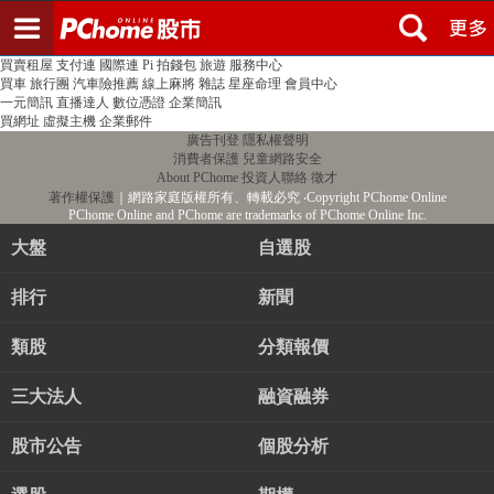
登入
註冊
PChome首頁
線上購物
24h購物
書店
露天拍賣
比比昂代購
新聞
/
氣象
股市
個人新聞台
廣告刊登
加入聯播網
全球購物
買賣租屋
支付連
國際連
Pi 拍錢包
旅遊
服務中心
買車
旅行團
汽車險推薦
線上麻將
雜誌
星座命理
會員中心
一元簡訊
直播達人
數位憑證
企業簡訊
買網址
虛擬主機
企業郵件
廣告刊登
隱私權聲明
消費者保護
兒童網路安全
About PChome
投資人聯絡
徵才
著作權保護
｜網路家庭版權所有、轉載必究
‧Copyright PChome Online
PChome Online and PChome are trademarks of PChome Online Inc.
大盤
自選股
排行
新聞
類股
分類報價
三大法人
融資融券
股市公告
個股分析