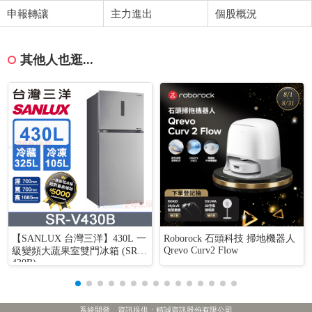
申報轉讓
主力進出
個股概況
其他人也逛...
【SANLUX 台灣三洋】430L 一
Roborock 石頭科技 掃地機器人
Qrevo Curv2 Flow
級變頻大蔬果室雙門冰箱 (SR-V
430B)
系統開發、資訊提供：精誠資訊股份有限公司