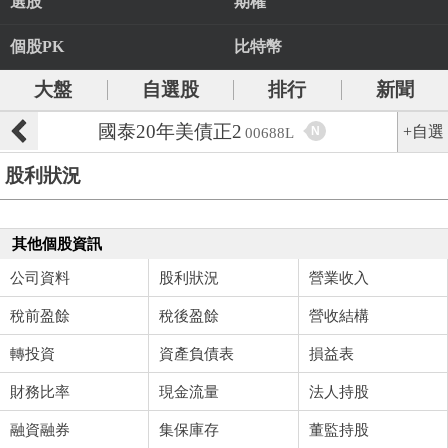
選股
期權
個股PK
比特幣
大盤
自選股
排行
新聞
國泰20年美債正2
+自選
N
00688L
股利狀況
其他個股資訊
公司資料
股利狀況
營業收入
稅前盈餘
稅後盈餘
營收結構
轉投資
資產負債表
損益表
財務比率
現金流量
法人持股
融資融券
集保庫存
董監持股