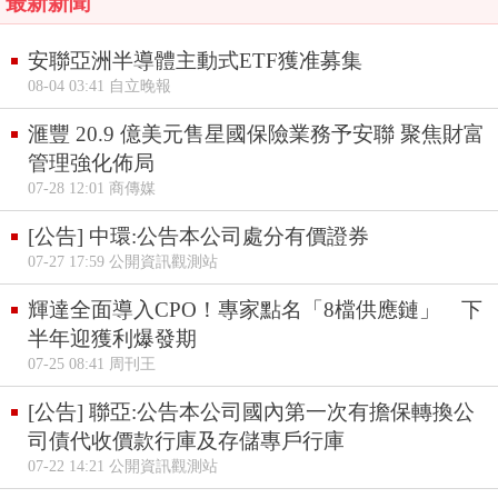
最新新聞
安聯亞洲半導體主動式ETF獲准募集
08-04 03:41 自立晚報
滙豐 20.9 億美元售星國保險業務予安聯 聚焦財富
管理強化佈局
07-28 12:01 商傳媒
[公告] 中環:公告本公司處分有價證券
07-27 17:59 公開資訊觀測站
輝達全面導入CPO！專家點名「8檔供應鏈」 下
半年迎獲利爆發期
07-25 08:41 周刊王
[公告] 聯亞:公告本公司國內第一次有擔保轉換公
司債代收價款行庫及存儲專戶行庫
07-22 14:21 公開資訊觀測站