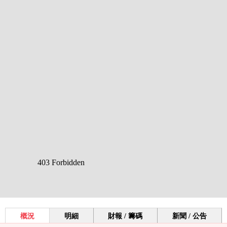
概況
明細
財報 / 籌碼
新聞 / 公告