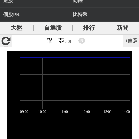
選股
期權
個股PK
比特幣
大盤
自選股
排行
新聞
聯 亞
+自選
N
3081