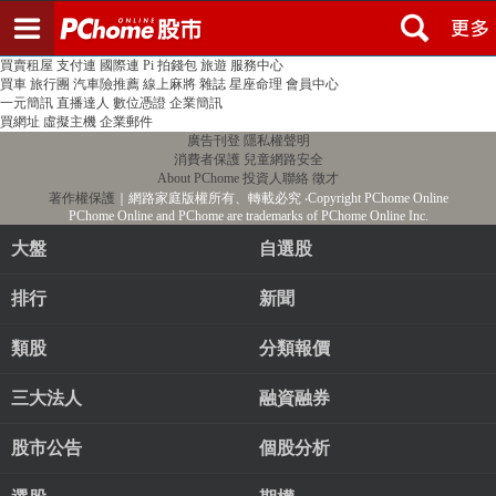
登入
註冊
PChome首頁
線上購物
24h購物
書店
露天拍賣
比比昂代購
新聞
/
氣象
股市
個人新聞台
廣告刊登
加入聯播網
全球購物
買賣租屋
支付連
國際連
Pi 拍錢包
旅遊
服務中心
買車
旅行團
汽車險推薦
線上麻將
雜誌
星座命理
會員中心
一元簡訊
直播達人
數位憑證
企業簡訊
買網址
虛擬主機
企業郵件
廣告刊登
隱私權聲明
消費者保護
兒童網路安全
About PChome
投資人聯絡
徵才
著作權保護
｜網路家庭版權所有、轉載必究
‧Copyright PChome Online
PChome Online and PChome are trademarks of PChome Online Inc.
大盤
自選股
排行
新聞
類股
分類報價
三大法人
融資融券
股市公告
個股分析