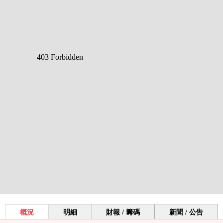
概況
明細
財報 / 籌碼
新聞 / 公告