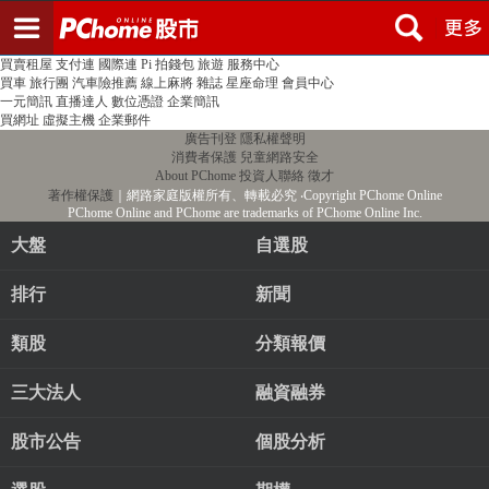
登入
註冊
PChome首頁
線上購物
24h購物
書店
露天拍賣
比比昂代購
新聞
/
氣象
股市
個人新聞台
廣告刊登
加入聯播網
全球購物
買賣租屋
支付連
國際連
Pi 拍錢包
旅遊
服務中心
買車
旅行團
汽車險推薦
線上麻將
雜誌
星座命理
會員中心
一元簡訊
直播達人
數位憑證
企業簡訊
買網址
虛擬主機
企業郵件
廣告刊登
隱私權聲明
消費者保護
兒童網路安全
About PChome
投資人聯絡
徵才
著作權保護
｜網路家庭版權所有、轉載必究
‧Copyright PChome Online
PChome Online and PChome are trademarks of PChome Online Inc.
大盤
自選股
排行
新聞
類股
分類報價
三大法人
融資融券
股市公告
個股分析