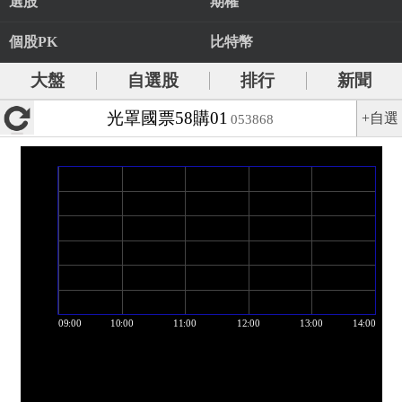
選股
期權
個股PK
比特幣
大盤
自選股
排行
新聞
光罩國票58購01
+自選
053868