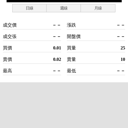
日線
週線
月線
成交價
－－
漲跌
－－
成交張
－－
開盤價
－－
買價
0.01
買量
25
賣價
0.02
賣量
10
最高
－－
最低
－－