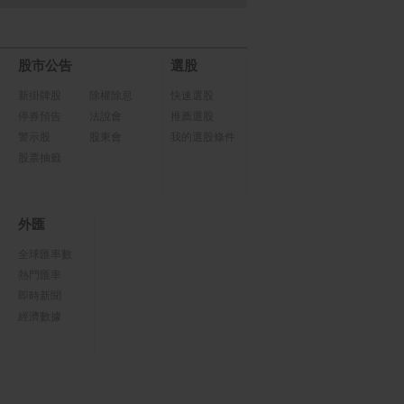
股市公告
選股
新掛牌股
除權除息
快速選股
停券預告
法說會
推薦選股
警示股
股東會
我的選股條件
股票抽籤
外匯
全球匯率數
熱門匯率
即時新聞
經濟數據