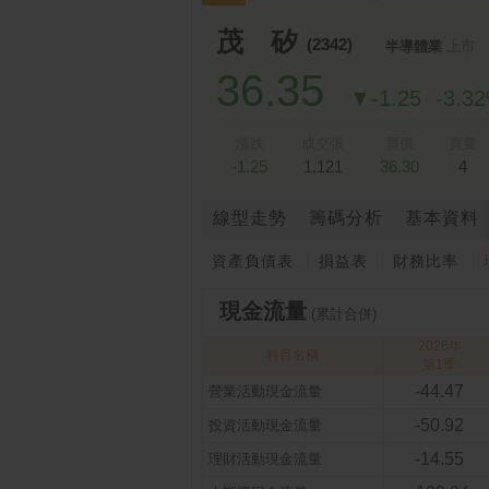
跌停排行：
凌 航
168.00 -18.50
雙
1
2
茂 矽
(2342)
半導體業
上市
36.35
▼-1.25
-3.3
漲跌
成交張
買價
買量
-1.25
1,121
36.30
4
線型走勢
籌碼分析
基本資料
資產負債表
損益表
財務比率
現金流量
(累計合併)
2026年
科目名稱
第1季
-44.47
營業活動現金流量
-50.92
投資活動現金流量
-14.55
理財活動現金流量