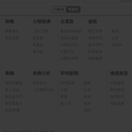
行動版
電腦版
期權
分類報價
自選股
個股
期貨商品
上市/上櫃
最近查詢個股
線型走勢
新聞
期貨價差
產業股
我的自選股
籌碼分析
公告
集團股
自選股設定
基本資料
個股PK
概念股
財報資訊
財務報表
自選股新聞
個股概況
專欄
券商分析
即時新聞
港股美股
箱波均解盤
研究報告
熱門新聞
國際
分類報價
名人理財
今日盤勢分析
台股
公告
即時新聞
股票超入門
產業
其他
熱門排行
理財我最大
未上市
財經
焦點股票
先探專欄
理財