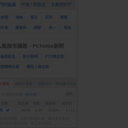
門討論股
市值 / 高股息
主動型ETF
台積電
鴻海
盟立
旺宏
聯電
華邦電
聯發科
網家
統一
萬海
南亞
國泰金
人氣股市議題－PChome新聞
金融股配息
股市新聞
PCB概念股
記憶體概念股
機器人概念股
低軌衛星概念股
CPO、BBU概念股
近查詢
我的自選股
價量排行
即時重大訊息
025金融股配息
AI眼鏡概念股
編輯
 10 檔查詢個股
(看全部)
降息概念股
儲能概念股
甲骨文概念股
股票
成交價
漲跌
漲跌幅
成交張
股東會紀念品
茂 矽
36.35
-1.25
-3.32%
1,121
近查詢個股』以暫存檔案紀錄，無法永久保存，
PChome會員保存『最近查詢個股』。