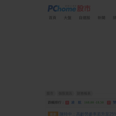
首頁
大盤
自選股
新聞
股市
個股資訊
財務報表
漲幅排行：
川 湖
11,110.00 +1,010.00
1
跌幅排行：
凌 航
168.00 -18.50
雙
1
2
漲停排行：
中化生
35.75 +3.25
川
1
2
最新