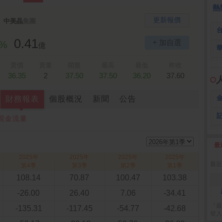
 鍵
236.50 -26.00
勤 誠
1,115.00 -120.00
3
熱
更新報價
中美晶
集團
0.41
+ 加自選
2%
億
賣價
賣量
開盤
最高
最低
昨收
36.35
2
37.50
37.50
36.20
37.60
財務報表
個股概況
新聞
公告
現金流量
最
2
2025年
2025年
2025年
2025年
最近
第4季
第3季
第2季
第1季
108.14
70.87
100.47
103.38
-26.00
26.40
7.06
-34.41
『最
-135.31
-117.45
-54.77
-42.68
登入