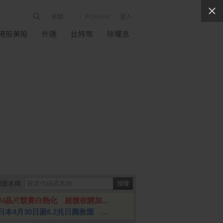
新聞
PChome
登入
港股美股
外匯
比特幣
除權息
個股名稱
AI晶片競賽白熱化 超微收購加...
日本4月30日砸6.2兆日圓救匯 ...