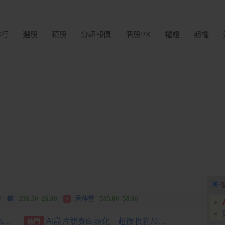
排行
選股
類股
分類報價
個股PK
權證
期權
中化生
35.75 +3.25
柏 騰
28.15 +2.55
2
3
 鍵
236.50 -26.00
禾伸堂
535.00 -58.00
3
 湖
11,110.00 +1,010.00
柏 騰
28.15 +2.55
3
陳時中：高齡勞參率若升至25% 可增70萬勞動人口
AI晶片競賽白熱化 超微收購加拿大新創公司
熱門