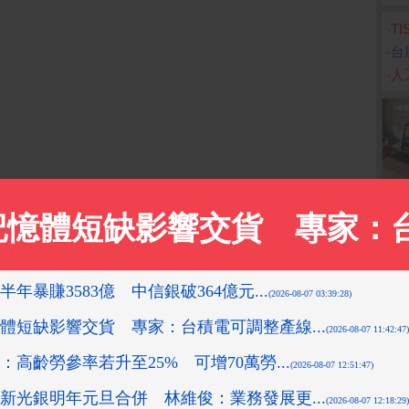
‧
T
‧
台
‧
人