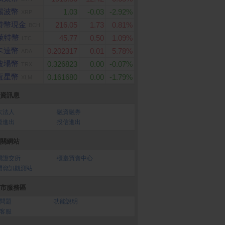
瑞波幣
1.03
-0.03
-2.92%
XRP
特幣現金
216.05
1.73
0.81%
BCH
萊特幣
45.77
0.50
1.09%
LTC
卡達幣
0.202317
0.01
5.78%
ADA
波場幣
0.326823
0.00
-0.07%
TRX
恆星幣
0.161680
0.00
-1.79%
XLM
資訊息
大法人
‧
融資融券
資進出
‧
投信進出
關網站
灣證交所
‧
櫃臺買賣中心
開資訊觀測站
市服務區
問題
‧
功能說明
客服