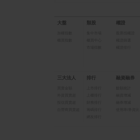
大盤
類股
權證
加權指數
集中市場
股票找權證
櫃買指數
櫃買中心
權證篩選
市場指數
權證排行
三大法人
排行
融資融券
買賣金額
上市排行
餘額統計
外資買賣超
上櫃排行
融資增減
投信買賣超
財務排行
融券增減
自營商買賣超
籌碼排行
使用率/券資比
網友排行