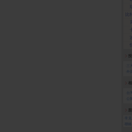
比
投
‧
三
‧
外
相
‧
台
‧
公
股
‧
常見
‧
聯絡