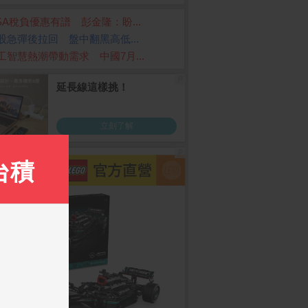
ISA稅負優惠有譜 彭金隆：盼...
股急彈後拉回 盤中翻黑高低...
工智慧熱潮帶動需求 中國7月...