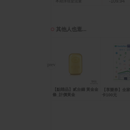
-109.94
本期淨現金流量
其他人也逛...
【點睛品】貳台錢 黃金金
寶可夢集換式卡牌遊戲 超
【享樂券】全
條_計價黃金
級進化 高級擴充包 超級
卡100元
進化夢想ex