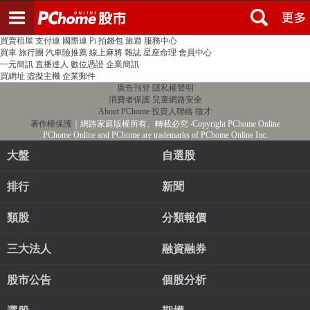
登入
註冊
PChome首頁
線上購物
24h購物
書店
露天拍賣
比比昂代購
新聞
/
氣象
股市
個人新聞台
廣告刊登
加入聯播網
全球購物
買賣租屋
支付連
國際連
Pi 拍錢包
旅遊
服務中心
買車
旅行團
汽車險推薦
線上麻將
雜誌
星座命理
會員中心
一元簡訊
直播達人
數位憑證
企業簡訊
買網址
虛擬主機
企業郵件
廣告刊登
隱私權聲明
消費者保護
兒童網路安全
About PChome
投資人聯絡
徵才
著作權保護
｜網路家庭版權所有、轉載必究
‧Copyright PChome Online
PChome Online and PChome are trademarks of PChome Online Inc.
大盤
自選股
排行
新聞
類股
分類報價
三大法人
融資融券
股市公告
個股分析