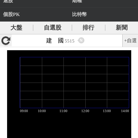
選股
期權
個股PK
比特幣
大盤
自選股
排行
新聞
建 國
+自選
N
5515