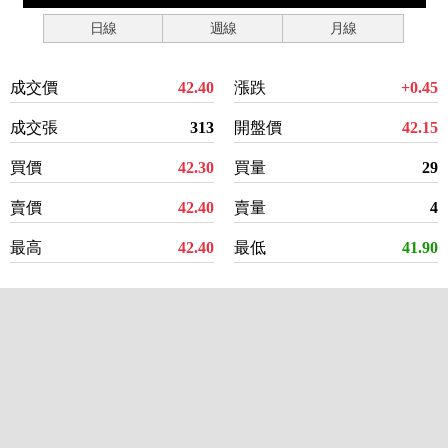
日線
週線
月線
成交價
42.40
漲跌
+0.45
成交張
313
開盤價
42.15
買價
42.30
買量
29
賣價
42.40
賣量
4
最高
42.40
最低
41.90