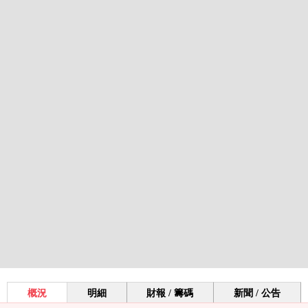
概況
明細
財報 / 籌碼
新聞 / 公告