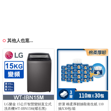
其他人也逛...
LG樂金 15公斤智慧變頻直立式
舒潔 棉柔厚韌抽取衛生紙 110
洗衣機WT-IBN15M(曜石黑)
抽X30包/箱