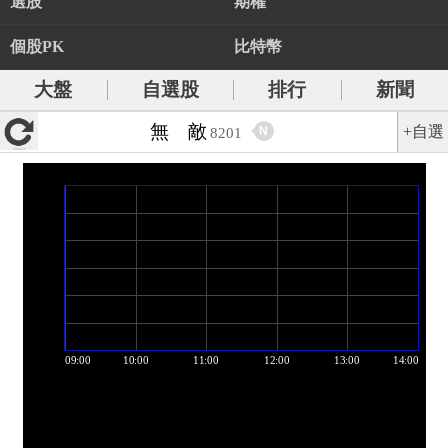
選股
期權
個股PK
比特幣
大盤
自選股
排行
新聞
無 敵
+自選
N
8201