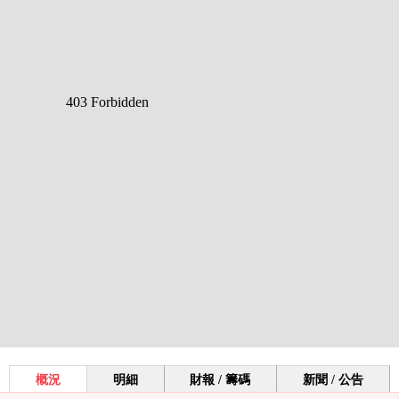
概況
明細
財報 / 籌碼
新聞 / 公告