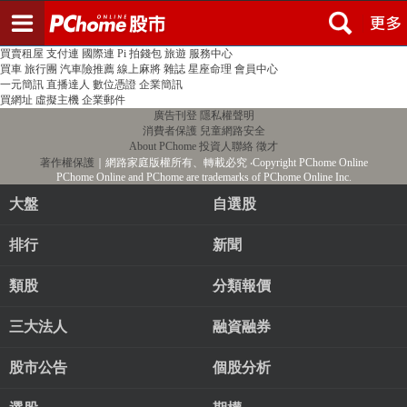
登入
註冊
PChome首頁
線上購物
24h購物
書店
露天拍賣
比比昂代購
新聞
/
氣象
股市
個人新聞台
廣告刊登
加入聯播網
全球購物
買賣租屋
支付連
國際連
Pi 拍錢包
旅遊
服務中心
買車
旅行團
汽車險推薦
線上麻將
雜誌
星座命理
會員中心
一元簡訊
直播達人
數位憑證
企業簡訊
買網址
虛擬主機
企業郵件
廣告刊登
隱私權聲明
消費者保護
兒童網路安全
About PChome
投資人聯絡
徵才
著作權保護
｜網路家庭版權所有、轉載必究
‧Copyright PChome Online
PChome Online and PChome are trademarks of PChome Online Inc.
大盤
自選股
排行
新聞
類股
分類報價
三大法人
融資融券
股市公告
個股分析