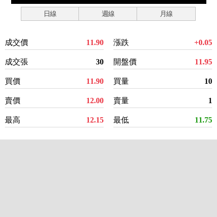
日線
週線
月線
成交價
11.90
漲跌
+0.05
成交張
30
開盤價
11.95
買價
11.90
買量
10
賣價
12.00
賣量
1
最高
12.15
最低
11.75