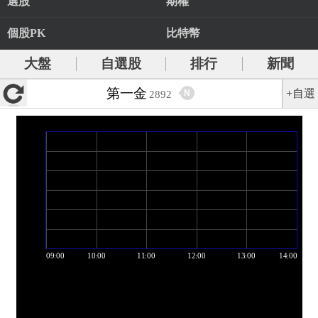
選股
期權
個股PK
比特幣
大盤
自選股
排行
新聞
第一金
+自選
N
2892