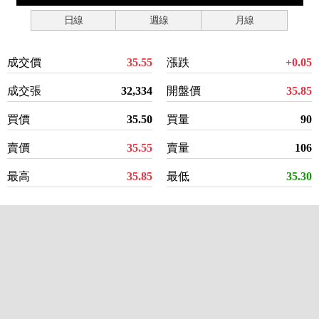
日線
週線
月線
成交價
35.55
漲跌
+0.05
成交張
32,334
開盤價
35.85
買價
35.50
買量
90
賣價
35.55
賣量
106
最高
35.85
最低
35.30