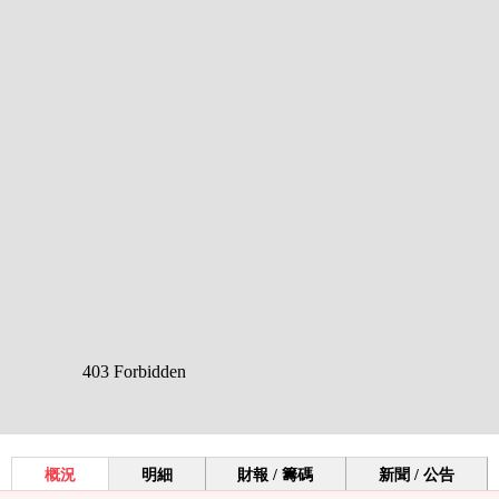
概況
明細
財報 / 籌碼
新聞 / 公告