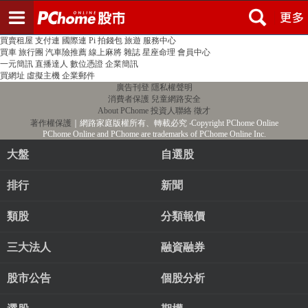
登入
註冊
PChome首頁
線上購物
24h購物
書店
露天拍賣
比比昂代購
新聞
/
氣象
股市
個人新聞台
廣告刊登
加入聯播網
全球購物
買賣租屋
支付連
國際連
Pi 拍錢包
旅遊
服務中心
買車
旅行團
汽車險推薦
線上麻將
雜誌
星座命理
會員中心
一元簡訊
直播達人
數位憑證
企業簡訊
買網址
虛擬主機
企業郵件
廣告刊登
隱私權聲明
消費者保護
兒童網路安全
About PChome
投資人聯絡
徵才
著作權保護
｜網路家庭版權所有、轉載必究
‧Copyright PChome Online
PChome Online and PChome are trademarks of PChome Online Inc.
大盤
自選股
排行
新聞
類股
分類報價
三大法人
融資融券
股市公告
個股分析