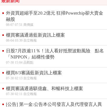
最新新聞
外資買超縮手至20.2億元 狂掃Powerchip卻大賣金
融股
08-07 07:51 商傳媒
櫃買審議通過藍新資訊上櫃案
08-04 03:39 自立晚報
日股7月跌逾11％！法人看好抵禦波動風險 點名
「NIPPON」結構性優勢
07-30 15:04 品觀點
櫃買8/3審議藍新資訊上櫃案
07-30 02:13 自立晚報
櫃買審議通過騏億鑫、和暢科技上櫃案
07-30 02:11 自立晚報
[公告] 第一金:公告本公司發言人及代理發言人異