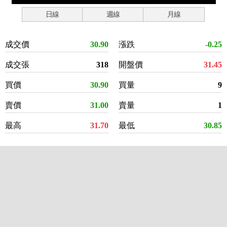
日線
週線
月線
成交價
30.90
漲跌
-0.25
成交張
318
開盤價
31.45
買價
30.90
買量
9
賣價
31.00
賣量
1
最高
31.70
最低
30.85