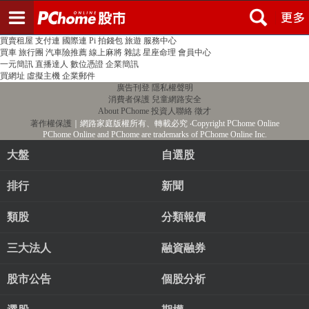
登入
註冊
PChome首頁
線上購物
24h購物
書店
露天拍賣
比比昂代購
新聞
/
氣象
股市
個人新聞台
廣告刊登
加入聯播網
全球購物
買賣租屋
支付連
國際連
Pi 拍錢包
旅遊
服務中心
買車
旅行團
汽車險推薦
線上麻將
雜誌
星座命理
會員中心
一元簡訊
直播達人
數位憑證
企業簡訊
買網址
虛擬主機
企業郵件
廣告刊登
隱私權聲明
消費者保護
兒童網路安全
About PChome
投資人聯絡
徵才
著作權保護
｜網路家庭版權所有、轉載必究
‧Copyright PChome Online
PChome Online and PChome are trademarks of PChome Online Inc.
大盤
自選股
排行
新聞
類股
分類報價
三大法人
融資融券
股市公告
個股分析