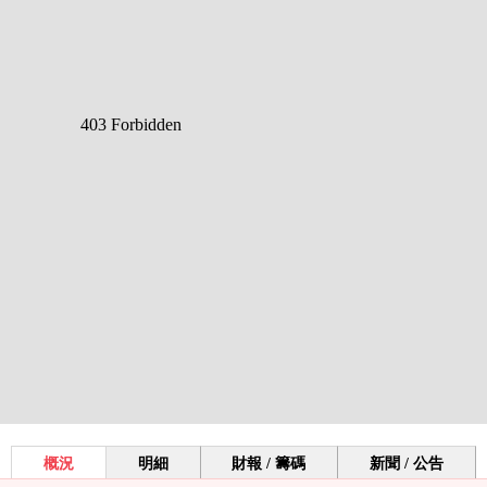
概況
明細
財報 / 籌碼
新聞 / 公告