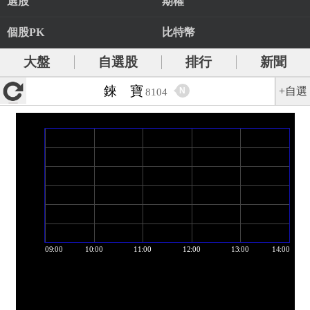
選股
期權
個股PK
比特幣
大盤
自選股
排行
新聞
錸 寶
+自選
N
8104