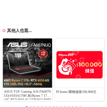
其他人也逛...
ASUS TUF Gaming A16 FA607N
PChome 購物儲值100,000元
UQ-0103A170H 灰(Ryzen 7 170/
16G/RTX4050-6G/1TB/W11/FHD
+/144Hz/16)