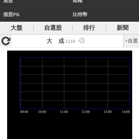
選股
期權
個股PK
比特幣
大盤
自選股
排行
新聞
大 成
+自選
N
1210