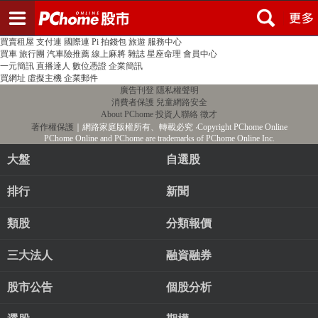
登入
註冊
PChome首頁
線上購物
24h購物
書店
露天拍賣
比比昂代購
新聞
/
氣象
股市
個人新聞台
廣告刊登
加入聯播網
全球購物
買賣租屋
支付連
國際連
Pi 拍錢包
旅遊
服務中心
買車
旅行團
汽車險推薦
線上麻將
雜誌
星座命理
會員中心
一元簡訊
直播達人
數位憑證
企業簡訊
買網址
虛擬主機
企業郵件
廣告刊登
隱私權聲明
消費者保護
兒童網路安全
About PChome
投資人聯絡
徵才
著作權保護
｜網路家庭版權所有、轉載必究
‧Copyright PChome Online
PChome Online and PChome are trademarks of PChome Online Inc.
大盤
自選股
排行
新聞
類股
分類報價
三大法人
融資融券
股市公告
個股分析