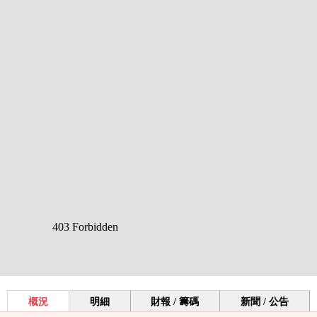
概況
明細
財報 / 籌碼
新聞 / 公告