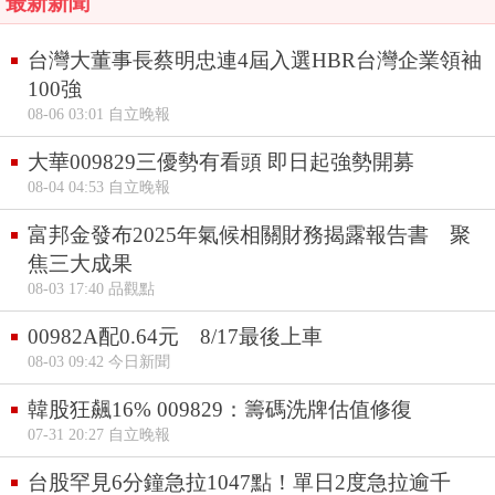
最新新聞
台灣大董事長蔡明忠連4屆入選HBR台灣企業領袖
100強
08-06 03:01 自立晚報
大華009829三優勢有看頭 即日起強勢開募
08-04 04:53 自立晚報
富邦金發布2025年氣候相關財務揭露報告書 聚
焦三大成果
08-03 17:40 品觀點
00982A配0.64元 8/17最後上車
08-03 09:42 今日新聞
韓股狂飆16% 009829：籌碼洗牌估值修復
07-31 20:27 自立晚報
台股罕見6分鐘急拉1047點！單日2度急拉逾千