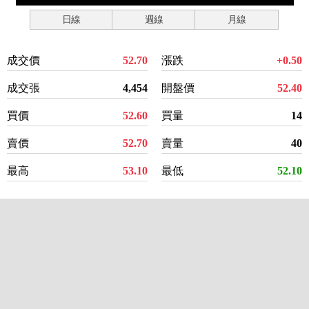
日線
週線
月線
成交價
52.70
漲跌
+0.50
成交張
4,454
開盤價
52.40
買價
52.60
買量
14
賣價
52.70
賣量
40
最高
53.10
最低
52.10