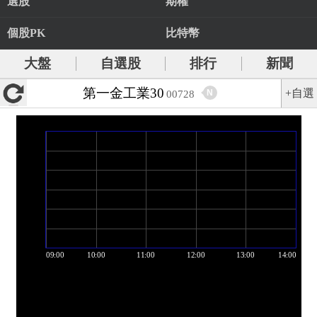
選股
期權
個股PK
比特幣
大盤
自選股
排行
新聞
第一金工業30
+自選
N
00728