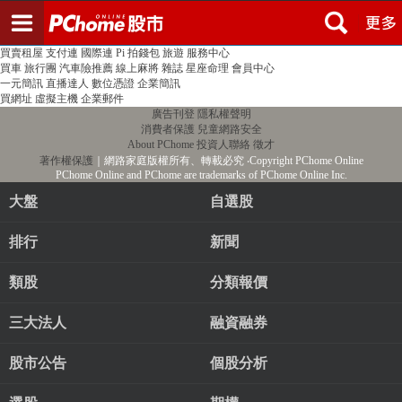
登入
註冊
PChome首頁
線上購物
24h購物
書店
露天拍賣
比比昂代購
新聞
/
氣象
股市
個人新聞台
廣告刊登
加入聯播網
全球購物
買賣租屋
支付連
國際連
Pi 拍錢包
旅遊
服務中心
買車
旅行團
汽車險推薦
線上麻將
雜誌
星座命理
會員中心
一元簡訊
直播達人
數位憑證
企業簡訊
買網址
虛擬主機
企業郵件
廣告刊登
隱私權聲明
消費者保護
兒童網路安全
About PChome
投資人聯絡
徵才
著作權保護
｜網路家庭版權所有、轉載必究
‧Copyright PChome Online
PChome Online and PChome are trademarks of PChome Online Inc.
大盤
自選股
排行
新聞
類股
分類報價
三大法人
融資融券
股市公告
個股分析