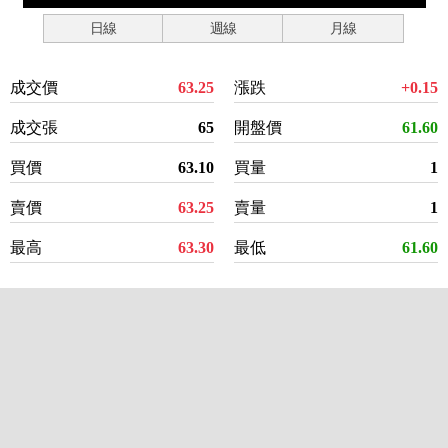
日線
週線
月線
成交價
63.25
漲跌
+0.15
成交張
65
開盤價
61.60
買價
63.10
買量
1
賣價
63.25
賣量
1
最高
63.30
最低
61.60