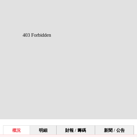
概況
明細
財報 / 籌碼
新聞 / 公告