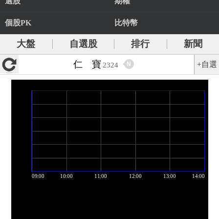
選股
期權
個股PK
比特幣
大盤
自選股
排行
新聞
仁 寶
+自選
N
2324