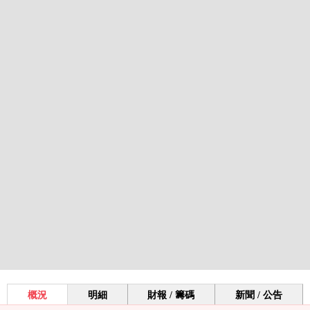
概況
明細
財報 / 籌碼
新聞 / 公告