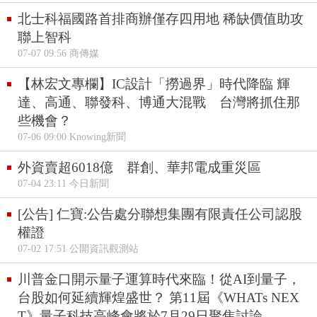
北士科福國路首排商辦僅存四用地 稀缺價值助攻
聯上智科
07-07 09:56 商傳媒
【林宏文專欄】IC設計「撈過界」時代降臨 輝
達、高通、聯發科、博通大混戰 台灣將抓住那
些機會？
07-06 09:00 Knowing新聞
外資賣超6018億 群創、華邦電成重災區
07-04 23:11 今日新聞
[公告] 仁寶:公告處分聯想集團有限責任公司認股
權證
07-02 17:51 公開資訊觀測站
川普金口開示量子運算時代來臨！從AI到量子，
台股如何延續輝煌盛世？ 第11屆《WHATs NEX
T》量子科技高峰會將於7月29日聚焦討論