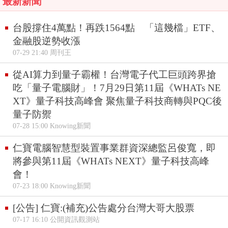
最新新聞
台股撐住4萬點！再跌1564點 「這幾檔」ETF、
金融股逆勢收漲
07-29 21:40 周刊王
從AI算力到量子霸權！台灣電子代工巨頭跨界搶
吃「量子電腦財」！7月29日第11屆《WHATs NE
XT》量子科技高峰會 聚焦量子科技商轉與PQC後
量子防禦
07-28 15:00 Knowing新聞
仁寶電腦智慧型裝置事業群資深總監呂俊寬，即
將參與第11屆《WHATs NEXT》量子科技高峰
會！
07-23 18:00 Knowing新聞
[公告] 仁寶:(補充)公告處分台灣大哥大股票
07-17 16:10 公開資訊觀測站