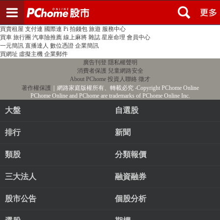
登入
註冊
PChome首頁
線上購物
24h購物
書店
露天拍賣
比比昂代購
新聞
/
氣象
股市
個人新聞台
廣告刊登
加入聯播網
全球購物
買賣租屋
支付連
國際連
Pi 拍錢包
旅遊
服務中心
買車
旅行團
汽車險推薦
線上麻將
雜誌
星座命理
會員中心
一元簡訊
直播達人
數位憑證
企業簡訊
買網址
虛擬主機
企業郵件
廣告刊登
隱私權聲明
消費者保護
兒童網路安全
About PChome
投資人聯絡
徵才
著作權保護
｜網路家庭版權所有、轉載必究
‧Copyright PChome Online
PChome Online and PChome are trademarks of PChome Online Inc.
大盤
自選股
排行
新聞
類股
分類報價
三大法人
融資融券
股市公告
個股分析