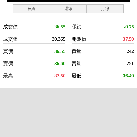
日線
週線
月線
成交價
36.55
漲跌
-0.75
成交張
30,365
開盤價
37.50
買價
36.55
買量
242
賣價
36.60
賣量
251
最高
37.50
最低
36.40