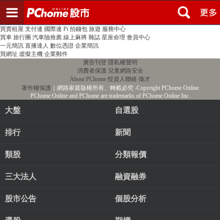
登入
註冊
PChome首頁
線上購物
24h購物
書店
露天拍賣
比比昂代購
新聞
/
氣象
股市
個人新聞台
廣告刊登
加入聯播網
全球購物
買賣租屋
支付連
國際連
Pi 拍錢包
旅遊
服務中心
買車
旅行團
汽車險推薦
線上麻將
雜誌
星座命理
會員中心
一元簡訊
直播達人
數位憑證
企業簡訊
買網址
虛擬主機
企業郵件
廣告刊登
隱私權聲明
消費者保護
兒童網路安全
About PChome
投資人聯絡
徵才
著作權保護
｜網路家庭版權所有、轉載必究
‧Copyright PChome Online
PChome Online and PChome are trademarks of PChome Online Inc.
大盤
自選股
排行
新聞
類股
分類報價
三大法人
融資融券
股市公告
個股分析