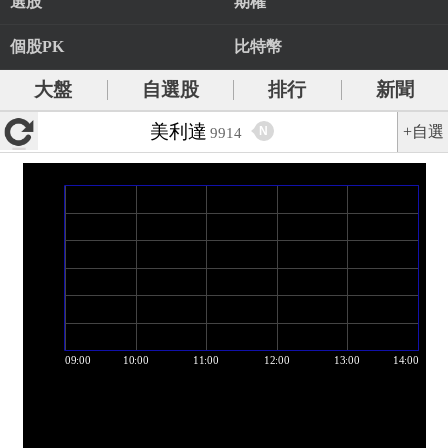
選股
期權
個股PK
比特幣
大盤
自選股
排行
新聞
美利達
+自選
N
9914