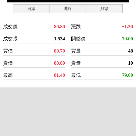
日線
週線
月線
成交價
80.80
漲跌
+1.30
成交張
1,534
開盤價
79.00
買價
80.70
買量
48
賣價
80.80
賣量
10
最高
81.40
最低
79.00