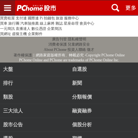
登入
註冊
PChome首頁
線上購物
24h購物
書店
露天拍賣
比比昂代購
新聞
/
氣象
股市
個人新聞台
廣告刊登
加入聯播網
全球購物
買賣租屋
支付連
國際連
Pi 拍錢包
旅遊
服務中心
買車
旅行團
汽車險推薦
線上麻將
雜誌
星座命理
會員中心
一元簡訊
直播達人
數位憑證
企業簡訊
買網址
虛擬主機
企業郵件
廣告刊登
隱私權聲明
消費者保護
兒童網路安全
About PChome
投資人聯絡
徵才
著作權保護
｜網路家庭版權所有、轉載必究
‧Copyright PChome Online
PChome Online and PChome are trademarks of PChome Online Inc.
大盤
自選股
排行
新聞
類股
分類報價
三大法人
融資融券
股市公告
個股分析