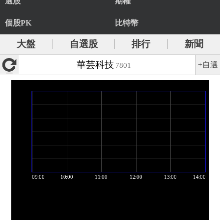
選股
期權
個股PK
比特幣
大盤
自選股
排行
新聞
華芸科技
+自選
7801