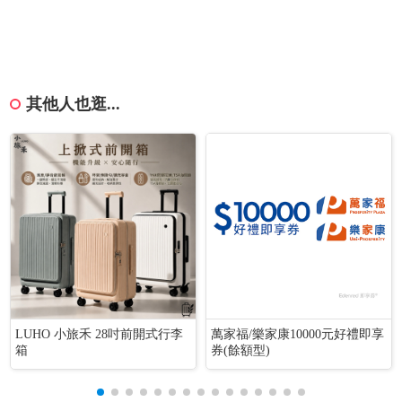
其他人也逛...
LUHO 小旅禾 28吋前開式行李
萬家福/樂家康10000元好禮即享
箱
券(餘額型)