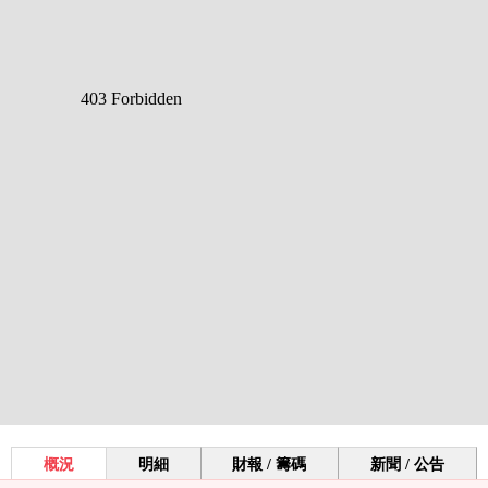
概況
明細
財報 / 籌碼
新聞 / 公告