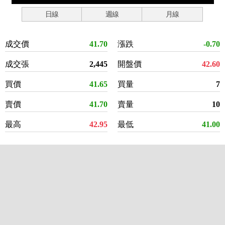
日線
週線
月線
成交價
41.70
漲跌
-0.70
成交張
2,445
開盤價
42.60
買價
41.65
買量
7
賣價
41.70
賣量
10
最高
42.95
最低
41.00