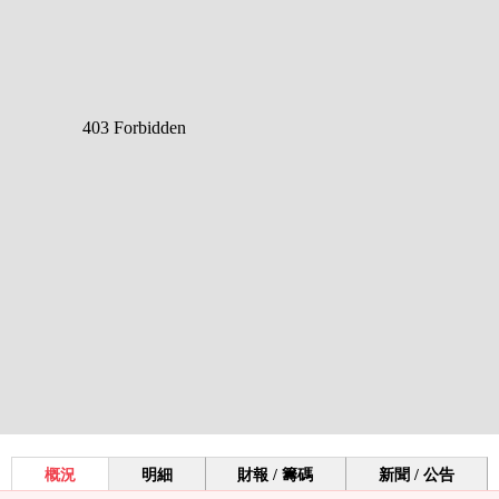
概況
明細
財報 / 籌碼
新聞 / 公告