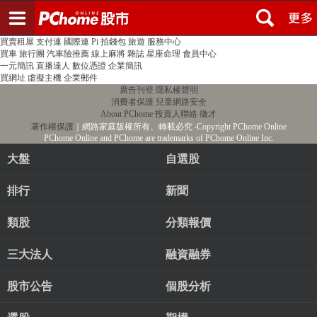
登入
註冊
PChome首頁
線上購物
24h購物
書店
露天拍賣
比比昂代購
新聞
/
氣象
股市
個人新聞台
廣告刊登
加入聯播網
全球購物
買賣租屋
支付連
國際連
Pi 拍錢包
旅遊
服務中心
買車
旅行團
汽車險推薦
線上麻將
雜誌
星座命理
會員中心
一元簡訊
直播達人
數位憑證
企業簡訊
買網址
虛擬主機
企業郵件
廣告刊登
隱私權聲明
消費者保護
兒童網路安全
About PChome
投資人聯絡
徵才
著作權保護
｜網路家庭版權所有、轉載必究
‧Copyright PChome Online
PChome Online and PChome are trademarks of PChome Online Inc.
大盤
自選股
排行
新聞
類股
分類報價
三大法人
融資融券
股市公告
個股分析