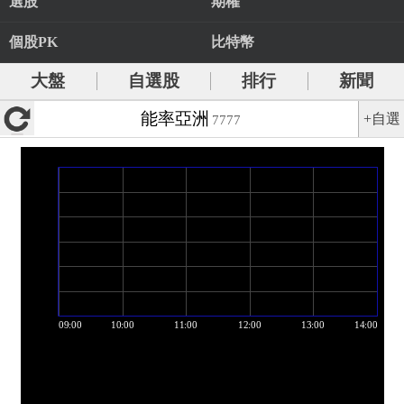
選股
期權
個股PK
比特幣
大盤
自選股
排行
新聞
能率亞洲
+自選
7777