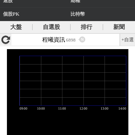
選股
期權
個股PK
比特幣
大盤
自選股
排行
新聞
程曦資訊
+自選
N
6898