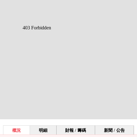
概況
明細
財報 / 籌碼
新聞 / 公告