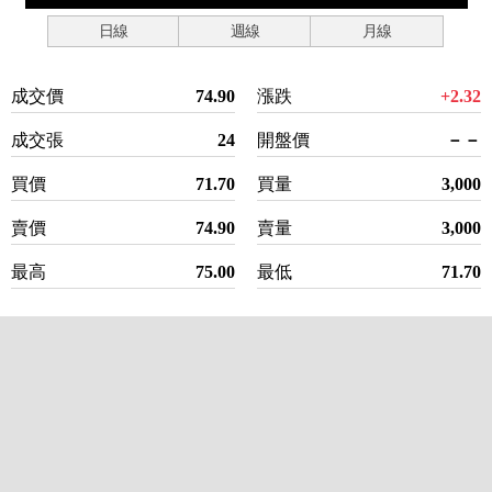
日線
週線
月線
成交價
74.90
漲跌
+2.32
成交張
24
開盤價
－－
買價
71.70
買量
3,000
賣價
74.90
賣量
3,000
最高
75.00
最低
71.70