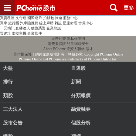
登入
註冊
PChome首頁
線上購物
24h購物
書店
露天拍賣
比比昂代購
新聞
/
氣象
股市
個人新聞台
廣告刊登
加入聯播網
全球購物
買賣租屋
支付連
國際連
Pi 拍錢包
旅遊
服務中心
買車
旅行團
汽車險推薦
線上麻將
雜誌
星座命理
會員中心
一元簡訊
直播達人
數位憑證
企業簡訊
買網址
虛擬主機
企業郵件
廣告刊登
隱私權聲明
消費者保護
兒童網路安全
About PChome
投資人聯絡
徵才
著作權保護
｜網路家庭版權所有、轉載必究
‧Copyright PChome Online
PChome Online and PChome are trademarks of PChome Online Inc.
大盤
自選股
排行
新聞
類股
分類報價
三大法人
融資融券
股市公告
個股分析