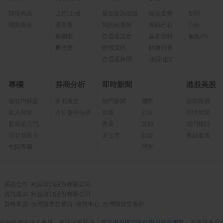
期貨商品
上市/上櫃
最近查詢個股
線型走勢
新聞
期貨價差
產業股
我的自選股
籌碼分析
公告
集團股
自選股設定
基本資料
個股PK
概念股
財報資訊
財務報表
自選股新聞
個股概況
專欄
券商分析
即時新聞
港股美股
箱波均解盤
研究報告
熱門新聞
國際
分類報價
名人理財
今日盤勢分析
台股
公告
即時新聞
股票超入門
產業
其他
熱門排行
理財我最大
未上市
財經
焦點股票
先探專欄
理財
系統合作: 精誠資訊股份有限公司
資訊提供: 精誠資訊股份有限公司
資料來源: 台灣證券交易所, 櫃買中心, 台灣期貨交易所
金融報價資訊之會員，務請詳細閱讀「
資訊用戶權益暨使用同意聲明書
」並建議會員