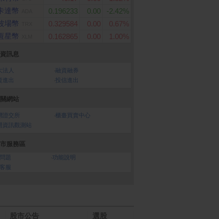
卡達幣
0.196233
0.00
-2.42%
ADA
波場幣
0.329584
0.00
0.67%
TRX
Store Card $ 500 -
羅技 ALTO KEYS K98M
Roborock 石頭科技
恆星幣
0.162865
0.00
1.00%
序號
XLM
機械式無線鍵盤
掃地機器人 Qrevo C
資訊息
大法人
‧
融資融券
資進出
‧
投信進出
關網站
灣證交所
‧
櫃臺買賣中心
開資訊觀測站
市服務區
問題
‧
功能說明
客服
股市公告
選股