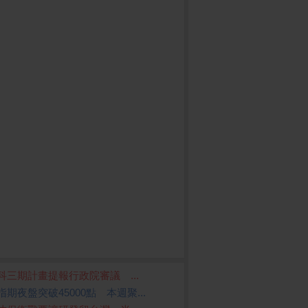
科三期計畫提報行政院審議 ...
指期夜盤突破45000點 本週聚...