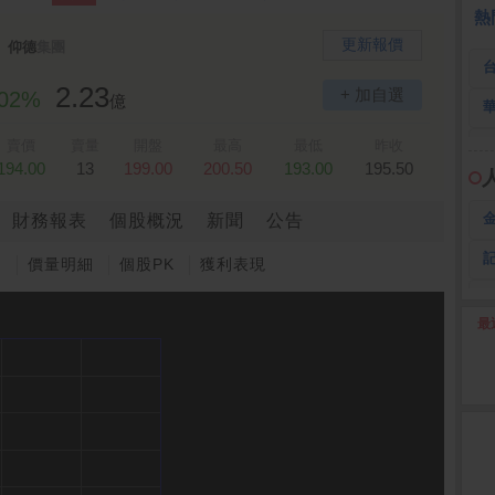
熱
更新報價
仰德
集團
2.23
+ 加自選
.02%
億
賣價
賣量
開盤
最高
最低
昨收
194.00
13
199.00
200.50
193.00
195.50
財務報表
個股概況
新聞
公告
圖
價量明細
個股PK
獲利表現
最
2