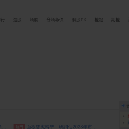
排行
選股
類股
分類報價
個股PK
權證
期權
[公告] 寶雅:公告本公司股票面額變更由「新台幣10元」變更為「新台幣1元」公告期間：115年7月2日至115年10月1日
面板雙虎轉型 研調估2028年市占下降盼成關鍵少數
熱門