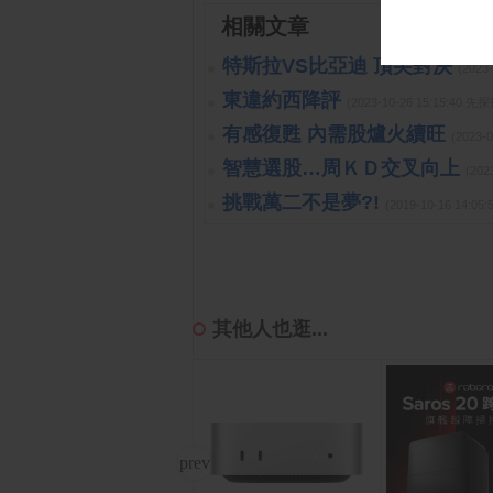
相關文章
特斯拉VS比亞迪 頂尖對決
(2023
東違約西降評
(2023-10-26 15:15:40 
有感復甦 內需股爐火續旺
(2023-
智慧選股…周ＫＤ交叉向上
(202
挑戰萬二不是夢?!
(2019-10-16 14:
其他人也逛...