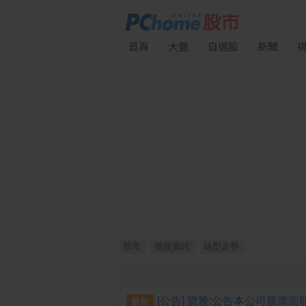
首頁
大盤
自選股
新聞
股市
個股資訊
線型走勢
最新