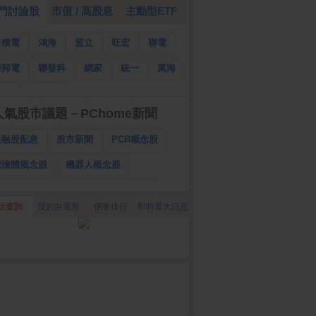
門討論股
市值 / 高股息
主動型ETF
台積電
鴻海
盟立
旺宏
聯電
華邦電
聯發科
網家
統一
萬海
南亞
國泰金
人氣股市議題－PChome新聞
金融股配息
股市新聞
PCB概念股
記憶體概念股
機器人概念股
低軌衛星概念股
CPO、BBU概念股
近查詢
我的自選股
價量排行
即時重大訊息
025金融股配息
AI眼鏡概念股
降息概念股
儲能概念股
甲骨文概念股
股東會紀念品