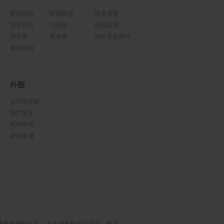
新掛牌股
除權除息
快速選股
停券預告
法說會
推薦選股
警示股
股東會
我的選股條件
股票抽籤
外匯
全球匯率數
熱門匯率
即時新聞
經濟數據
使用本網站資訊， 在金融和投資等方面，能具