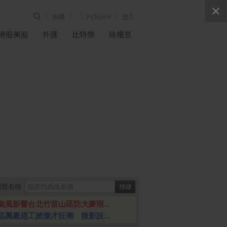
新聞
PChome
登入
港股美股
外匯
比特幣
除權息
個股名稱
颱風影響台北竹苗山區防大豪雨...
晶圓廠趕工掀徵才狂潮 微影設...