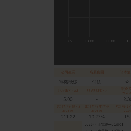
公司產業
所屬集團
資本額
電機機械
仰德
52
現金
現金股利(元)
股票股利(元)
2026-
5.00
-
2.
累計營收(億元)
累計營收年增率
累計稅後盈
2026-06
2026-06
2026
211.22
10.27%
15
052944 士電統一71購01