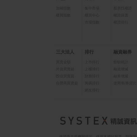
加權指數
集中市場
股票找權證
櫃買指數
櫃買中心
權證篩選
市場指數
權證排行
三大法人
排行
融資融券
買賣金額
上市排行
餘額統計
外資買賣超
上櫃排行
融資增減
投信買賣超
財務排行
融券增減
自營商買賣超
籌碼排行
使用率/券資比
網友排行
依證券主管機關規定，使用本網站股票、期貨等