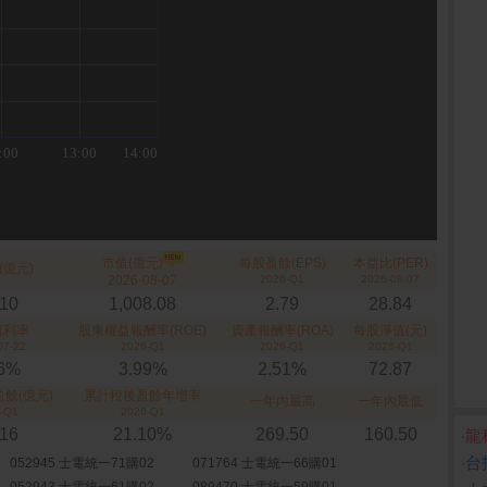
市值(億元)
每股盈餘(EPS)
本益比(PER)
(億元)
2026-08-07
2026-Q1
2026-08-07
.10
1,008.08
2.79
28.84
殖利率
股東權益報酬率(ROE)
資產報酬率(ROA)
每股淨值(元)
07-22
2026-Q1
2026-Q1
2026-Q1
36%
3.99%
2.51%
72.87
餘(億元)
累計稅後盈餘年增率
一年內最高
一年內最低
-Q1
2026-Q1
.16
21.10%
269.50
160.50
‧
龍
‧
台
052945 士電統一71購02
071764 士電統一66購01