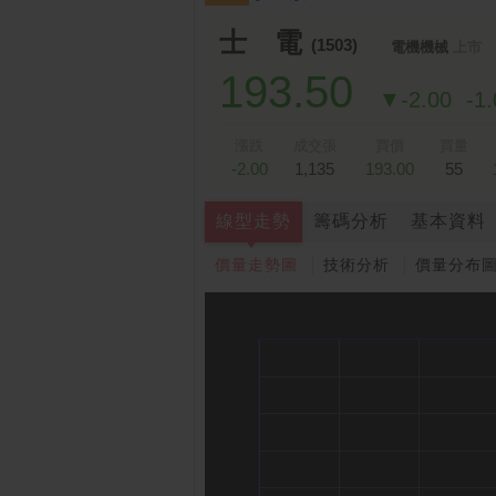
士 電
(1503)
電機機械
上市
193.50
▼-2.00
-1
漲跌
成交張
買價
買量
-2.00
1,135
193.00
55
線型走勢
籌碼分析
基本資料
價量走勢圖
技術分析
價量分布