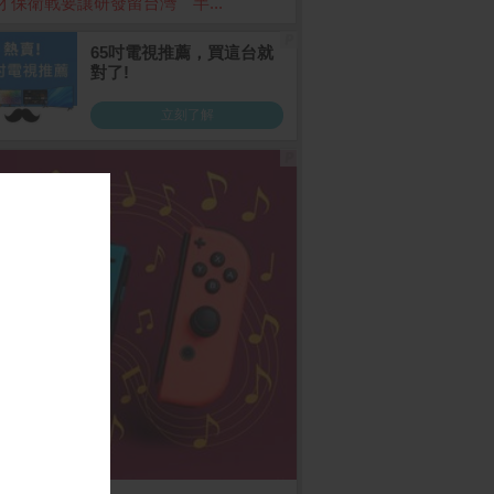
才保衛戰要讓研發留台灣 半...