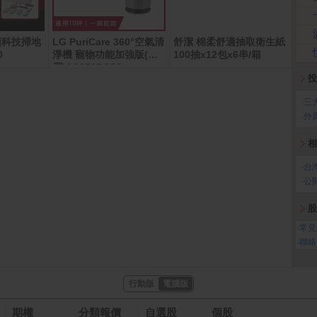
石頭科技掃地
LG PuriCare 360°空氣清
舒潔 棉柔舒適抽取衛生紙
App 
數位
0
淨機 寵物功能加強版(單
100抽x12包x6串/箱
層)AS651DSS0
投
‧
三
‧
外
相
‧
台
‧
公
股
‧
常見
‧
聯絡
行動版
電腦版
期權
分類報價
自選股
個股