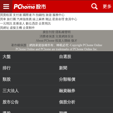
登入
註冊
PChome首頁
線上購物
24h購物
書店
露天拍賣
比比昂代購
新聞
/
氣象
股市
個人新聞台
廣告刊登
加入聯播網
全球購物
買賣租屋
支付連
國際連
Pi 拍錢包
旅遊
服務中心
買車
旅行團
汽車險推薦
線上麻將
雜誌
星座命理
會員中心
一元簡訊
直播達人
數位憑證
企業簡訊
買網址
虛擬主機
企業郵件
廣告刊登
隱私權聲明
消費者保護
兒童網路安全
About PChome
投資人聯絡
徵才
著作權保護
｜網路家庭版權所有、轉載必究
‧Copyright PChome Online
PChome Online and PChome are trademarks of PChome Online Inc.
大盤
自選股
排行
新聞
類股
分類報價
三大法人
融資融券
股市公告
個股分析