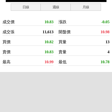
日線
週線
月線
成交價
10.83
漲跌
-0.05
成交張
11,613
開盤價
10.98
買價
10.82
買量
13
賣價
10.83
賣量
4
最高
10.99
最低
10.78