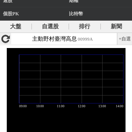
選股
期權
個股PK
比特幣
大盤
自選股
排行
新聞
主動野村臺灣高息
+自選
00999A