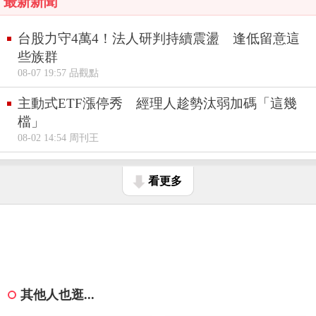
最新新聞
台股力守4萬4！法人研判持續震盪 逢低留意這
些族群
08-07 19:57 品觀點
主動式ETF漲停秀 經理人趁勢汰弱加碼「這幾
檔」
08-02 14:54 周刊王
看更多
其他人也逛...