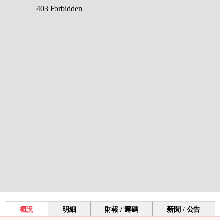
概況
明細
財報 / 籌碼
新聞 / 公告