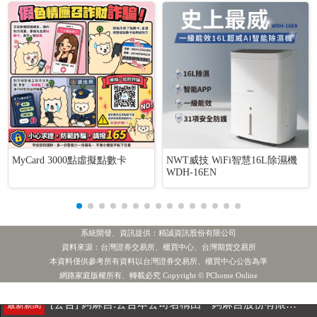
MyCard 3000點虛擬點數卡
NWT威技 WiFi智慧16L除濕機
WDH-16EN
系統開發、資訊提供：精誠資訊股份有限公司
資料來源：台灣證券交易所、櫃買中心、台灣期貨交易所
本資料僅供參考所有資料以台灣證券交易所、櫃買中心公告為準
1.群 創
2.華邦電
3.主動統一升級50
4.主動統一台股增長
法人賣超
網路家庭版權所有、轉載必究 Copyright © PChome Online
[公告] 夠麻吉:公告本公司名稱由「夠麻吉股份有限公司」更名為「納維康生技股份有限公司」，公告期間：115年6月29日至115年9月28日
最新新聞