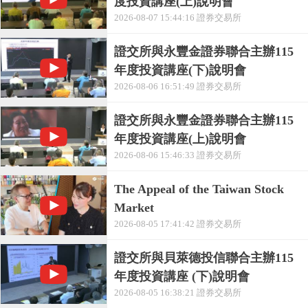
度投資講座(上)說明會
2026-08-07 15:44:16 證券交易所
證交所與永豐金證券聯合主辦115
年度投資講座(下)說明會
2026-08-06 16:51:49 證券交易所
證交所與永豐金證券聯合主辦115
年度投資講座(上)說明會
2026-08-06 15:46:33 證券交易所
The Appeal of the Taiwan Stock
Market
2026-08-05 17:41:42 證券交易所
證交所與貝萊德投信聯合主辦115
年度投資講座 (下)說明會
2026-08-05 16:38:21 證券交易所