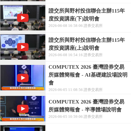
證交所與野村投信聯合主辦115年
度投資講座(下)說明會
2026-06-08 16:58:06 證券交易所
證交所與野村投信聯合主辦115年
度投資講座(上)說明會
2026-06-08 16:54:16 證券交易所
COMPUTEX 2026 臺灣證券交易
所媒體簡報會 - AI基礎建設場說明
會
2026-06-05 11:08:56 證券交易所
COMPUTEX 2026 臺灣證券交易
所媒體簡報會 - 半導體場說明會
2026-06-05 10:59:06 證券交易所