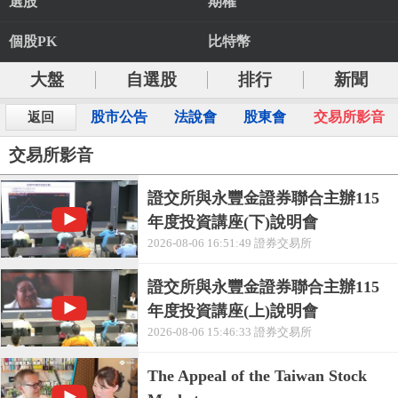
選股
期權
個股PK
比特幣
大盤
自選股
排行
新聞
股市公告
法說會
股東會
交易所影音
返回
交易所影音
證交所與永豐金證券聯合主辦115
年度投資講座(下)說明會
2026-08-06 16:51:49 證券交易所
證交所與永豐金證券聯合主辦115
年度投資講座(上)說明會
2026-08-06 15:46:33 證券交易所
The Appeal of the Taiwan Stock