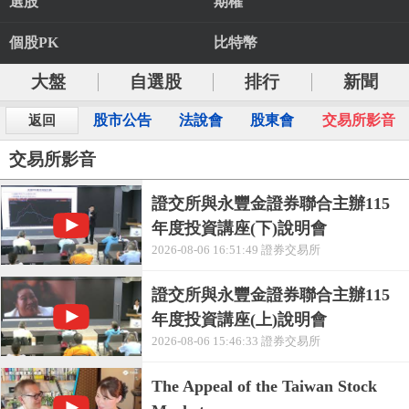
選股
期權
個股PK
比特幣
大盤
自選股
排行
新聞
股市公告
法說會
股東會
交易所影音
返回
交易所影音
證交所與永豐金證券聯合主辦115
年度投資講座(下)說明會
2026-08-06 16:51:49 證券交易所
證交所與永豐金證券聯合主辦115
年度投資講座(上)說明會
2026-08-06 15:46:33 證券交易所
The Appeal of the Taiwan Stock