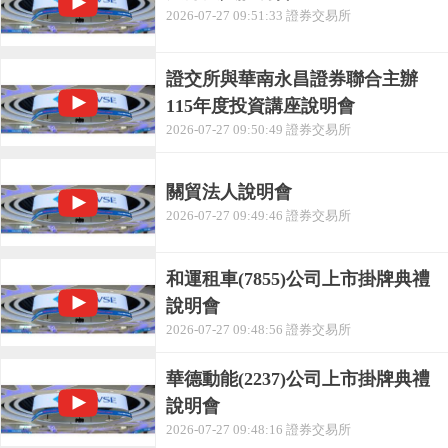
2026-07-27 09:51:33 證券交易所
證交所與華南永昌證券聯合主辦
115年度投資講座說明會
2026-07-27 09:50:49 證券交易所
關貿法人說明會
2026-07-27 09:49:46 證券交易所
和運租車(7855)公司上市掛牌典禮
說明會
2026-07-27 09:48:56 證券交易所
華德動能(2237)公司上市掛牌典禮
說明會
2026-07-27 09:48:16 證券交易所