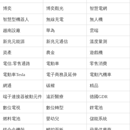
博奕
博奕觀光
智慧電網
智慧型機器人
無線充電
無人機
越南設廠
華為
雲端
新兆元能源
新兆元通信
溫度量測
資產
農金
遊戲機
電信.零售通路
電動車
零售消費
電動車Tesla
電子商務及延伸
電動汽機車
網通
碳權
精品
端子連接器被動元件
遠距醫療
德國GDR
數位電視
數位轉型
鋰電池
燃料電池
嬰幼兒
儲能系統
鎂合金機殼
觸控面板
蘋果供應商