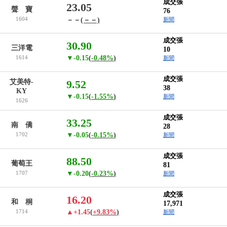
成交張
23.05
聲 寶
76
1604
－－
(－－)
新聞
成交張
30.90
三洋電
10
1614
▼-0.15
(
-0.48%
)
新聞
成交張
艾美特-
9.52
38
KY
▼-0.15
(
-1.55%
)
新聞
1626
成交張
33.25
南 僑
28
1702
▼-0.05
(
-0.15%
)
新聞
成交張
88.50
葡萄王
81
1707
▼-0.20
(
-0.23%
)
新聞
成交張
16.20
和 桐
17,971
1714
▲+1.45
(
+9.83%
)
新聞