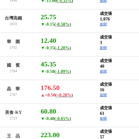
2458
▼-15.00
(
-9.35%
)
新聞
成交張
25.75
台灣高鐵
1,076
2633
▼-0.15
(
-0.58%
)
新聞
成交張
12.40
華 園
3
2702
▼-0.15
(
-1.20%
)
新聞
成交張
45.35
國 賓
40
2704
▼-0.50
(
-1.09%
)
新聞
成交張
176.50
晶 華
16
2707
▲+0.50
(
+0.28%
)
新聞
成交張
60.80
美食-KY
61
2723
▼-0.40
(
-0.65%
)
新聞
成交張
223.00
王 品
57