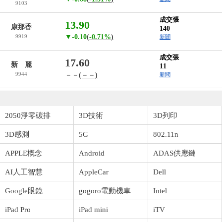
9103
成交張
13.90
康那香
140
9919
▼-0.10
(
-0.71%
)
新聞
成交張
17.60
新 麗
11
9944
－－
(－－)
新聞
2050淨零碳排
3D技術
3D列印
3D感測
5G
802.11n
APPLE概念
Android
ADAS供應鏈
AI人工智慧
AppleCar
Dell
Google眼鏡
gogoro電動機車
Intel
iPad Pro
iPad mini
iTV