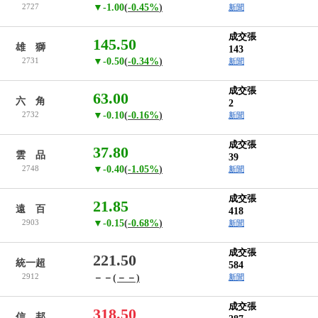
2727
▼-1.00
(
-0.45%
)
新聞
成交張
145.50
雄 獅
143
2731
▼-0.50
(
-0.34%
)
新聞
成交張
63.00
六 角
2
2732
▼-0.10
(
-0.16%
)
新聞
成交張
37.80
雲 品
39
2748
▼-0.40
(
-1.05%
)
新聞
成交張
21.85
遠 百
418
2903
▼-0.15
(
-0.68%
)
新聞
成交張
221.50
統一超
584
2912
－－
(－－)
新聞
成交張
318.50
信 邦