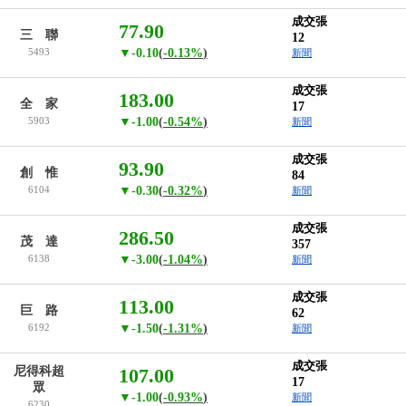
成交張
77.90
三 聯
12
5493
▼-0.10
(
-0.13%
)
新聞
成交張
183.00
全 家
17
5903
▼-1.00
(
-0.54%
)
新聞
成交張
93.90
創 惟
84
6104
▼-0.30
(
-0.32%
)
新聞
成交張
286.50
茂 達
357
6138
▼-3.00
(
-1.04%
)
新聞
成交張
113.00
巨 路
62
6192
▼-1.50
(
-1.31%
)
新聞
成交張
尼得科超
107.00
17
眾
▼-1.00
(
-0.93%
)
新聞
6230