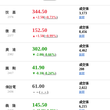
成交張
344.50
技 嘉
3,173
2376
▲+2.50
(
+0.73%
)
新聞
成交張
152.50
微 星
8,456
2377
▲+1.50
(
+0.99%
)
新聞
成交張
302.00
廣 達
4,462
2382
▼-2.00
(
-0.66%
)
新聞
成交張
41.90
圓 剛
208
2417
▼-0.10
(
-0.24%
)
新聞
成交張
61.00
偉詮電
2,022
2436
－－
(－－)
新聞
成交張
145.50
義 隆
6,215