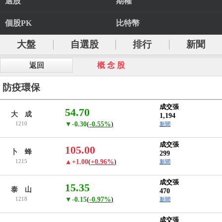
選股
期權
個股PK
比特幣
大盤
自選股
排行
新聞
概 念 股
返回
防疫環保
成交張
54.70
大 成
1,194
1210
▼-0.30
(
-0.55%
)
新聞
成交張
105.00
卜 蜂
299
1215
▲+1.00
(
+0.96%
)
新聞
成交張
15.35
泰 山
470
1218
▼-0.15
(
-0.97%
)
新聞
成交張