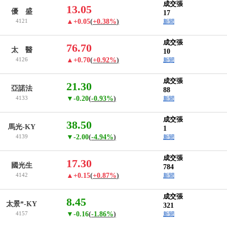
成交張
13.05
優 盛
17
4121
▲+0.05
(
+0.38%
)
新聞
成交張
76.70
太 醫
10
4126
▲+0.70
(
+0.92%
)
新聞
成交張
21.30
亞諾法
88
4133
▼-0.20
(
-0.93%
)
新聞
成交張
38.50
馬光-KY
1
4139
▼-2.00
(
-4.94%
)
新聞
成交張
17.30
國光生
784
4142
▲+0.15
(
+0.87%
)
新聞
成交張
8.45
太景*-KY
321
4157
▼-0.16
(
-1.86%
)
新聞