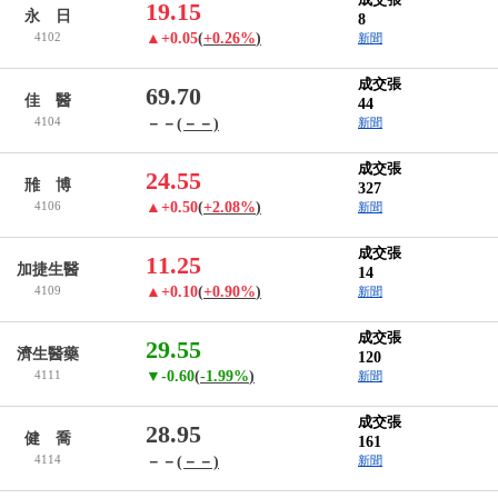
19.15
永 日
8
4102
▲+0.05
(
+0.26%
)
新聞
成交張
69.70
佳 醫
44
4104
－－
(－－)
新聞
成交張
24.55
雃 博
327
4106
▲+0.50
(
+2.08%
)
新聞
成交張
11.25
加捷生醫
14
4109
▲+0.10
(
+0.90%
)
新聞
成交張
29.55
濟生醫藥
120
4111
▼-0.60
(
-1.99%
)
新聞
成交張
28.95
健 喬
161
4114
－－
(－－)
新聞