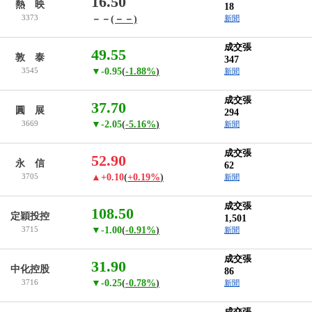
16.50
熱 映
18
3373
－－
(－－)
新聞
成交張
49.55
敦 泰
347
3545
▼-0.95
(
-1.88%
)
新聞
成交張
37.70
圓 展
294
3669
▼-2.05
(
-5.16%
)
新聞
成交張
52.90
永 信
62
3705
▲+0.10
(
+0.19%
)
新聞
成交張
108.50
定穎投控
1,501
3715
▼-1.00
(
-0.91%
)
新聞
成交張
31.90
中化控股
86
3716
▼-0.25
(
-0.78%
)
新聞
成交張