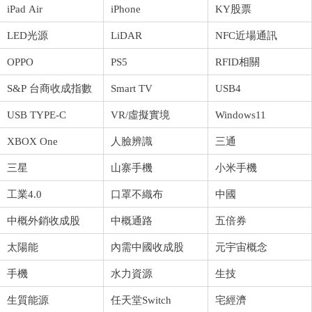
iPad Air
iPhone
KY股票
LED光源
LiDAR
NFC近場通訊
OPPO
PS5
RFID相關
S&P 台商收成指數
Smart TV
USB4
USB TYPE-C
VR/虛擬實境
Windows11
XBOX One
人臉辨識
三通
三星
山寨手機
小米手機
工業4.0
口罩不織布
中國
中概外銷收成股
中概通路
五倍券
太陽能
內需中國收成股
元宇宙概念
手機
水力資源
生技
生質能源
任天堂Switch
宅經濟