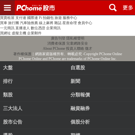
登入
註冊
PChome首頁
線上購物
24h購物
書店
露天拍賣
比比昂代購
新聞
/
氣象
股市
個人新聞台
廣告刊登
加入聯播網
全球購物
買賣租屋
支付連
國際連
Pi 拍錢包
旅遊
服務中心
買車
旅行團
汽車險推薦
線上麻將
雜誌
星座命理
會員中心
一元簡訊
直播達人
數位憑證
企業簡訊
買網址
虛擬主機
企業郵件
廣告刊登
隱私權聲明
消費者保護
兒童網路安全
About PChome
投資人聯絡
徵才
著作權保護
｜網路家庭版權所有、轉載必究
‧Copyright PChome Online
PChome Online and PChome are trademarks of PChome Online Inc.
大盤
自選股
排行
新聞
類股
分類報價
三大法人
融資融券
股市公告
個股分析