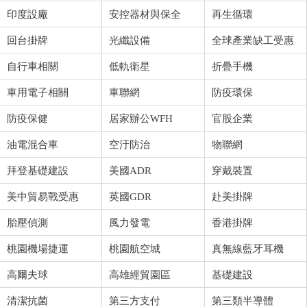
印度設廠
安控器材與保全
再生循環
回台掛牌
光纖設備
全球產業缺工受惠
自行車相關
低軌衛星
折疊手機
車用電子相關
車聯網
防疫環保
防疫保健
居家辦公WFH
官股企業
油電混合車
空汙防治
物聯網
拜登基礎建設
美國ADR
穿戴裝置
美中貿易戰受惠
英國GDR
赴美掛牌
胎壓偵測
風力發電
香港掛牌
桃園機場捷運
桃園航空城
真無線藍牙耳機
高爾夫球
高雄經貿園區
基礎建設
清潔抗菌
第三方支付
第三類半導體