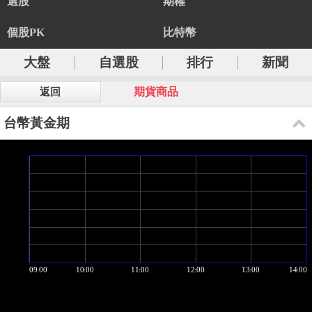
選股
期權
個股PK
比特幣
大盤
自選股
排行
新聞
期貨商品
返回
台幣黃金期