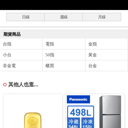
日線
週線
月線
期貨商品
台指
電指
金指
小台
50指
黃金
非金電
櫃買
台金
其他人也逛...