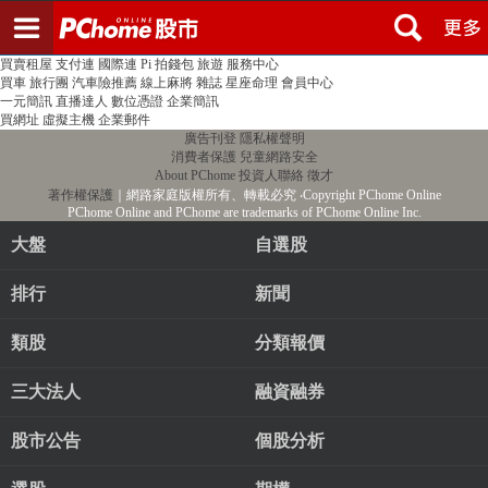
登入
註冊
PChome首頁
線上購物
24h購物
書店
露天拍賣
比比昂代購
新聞
/
氣象
股市
個人新聞台
廣告刊登
加入聯播網
全球購物
買賣租屋
支付連
國際連
Pi 拍錢包
旅遊
服務中心
買車
旅行團
汽車險推薦
線上麻將
雜誌
星座命理
會員中心
一元簡訊
直播達人
數位憑證
企業簡訊
買網址
虛擬主機
企業郵件
廣告刊登
隱私權聲明
消費者保護
兒童網路安全
About PChome
投資人聯絡
徵才
著作權保護
｜網路家庭版權所有、轉載必究
‧Copyright PChome Online
PChome Online and PChome are trademarks of PChome Online Inc.
大盤
自選股
排行
新聞
類股
分類報價
三大法人
融資融券
股市公告
個股分析