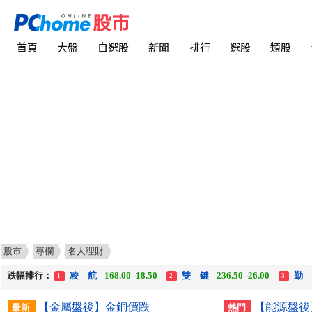
首頁
大盤
自選股
新聞
排行
選股
類股
股市
專欄
名人理財
漲幅排行：
中化生
35.75 +3.25
川 湖
11,110.00 +1,010.00
1
2
3
跌幅排行：
凌 航
168.00 -18.50
雙 鍵
236.50 -26.00
勤
1
2
3
漲停排行：
中化生
35.75 +3.25
川 湖
11,110.00 +1,010.00
1
2
3
【金屬盤後】金銅價跌
【能源盤後
最新
熱門