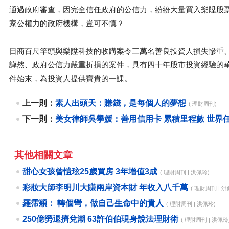
通過政府審查，因完全信任政府的公信力，紛紛大量買入樂陞股
家公權力的政府機構，豈可不慎？
日商百尺竿頭與樂陞科技的收購案令三萬名善良投資人損失慘重
譁然、政府公信力嚴重折損的案件，具有四十年股市投資經驗的
件始末，為投資人提供寶貴的一課。
上一則：
素人出頭天：賺錢，是每個人的夢想
( 理財周刊)
下一則：
美女律師吳學媛：善用信用卡 累積里程數 世界
其他相關文章
甜心女孩曾愷玹25歲買房 3年增值3成
( 理財周刊 | 洪佩玲)
彩妝大師李明川大賺兩岸資本財 年收入八千萬
( 理財周刊 | 
羅霈穎： 轉個彎，做自己生命中的貴人
( 理財周刊 | 洪佩玲)
250億勞退擠兌潮 63許伯伯現身說法理財術
( 理財周刊 | 洪佩玲