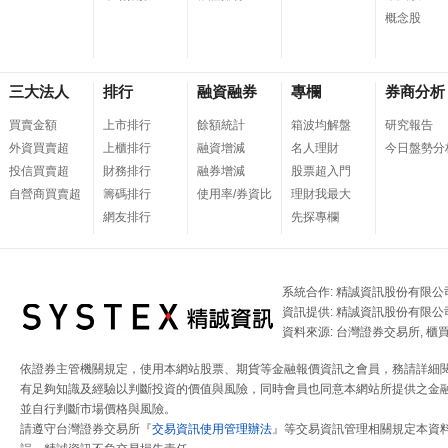
概念股
三大法人
排行
融資融券
專欄
券商分析
買賣金額
上市排行
餘額統計
箱波均解盤
研究報告
外資買賣超
上櫃排行
融資增減
名人理財
今日盤勢分
投信買賣超
財務排行
融券增減
股票超入門
自營商買賣超
籌碼排行
使用率/券資比
理財我最大
網友排行
先探專欄
系統合作: 精誠資訊股份有限公
資訊提供: 精誠資訊股份有限公
資料來源: 台灣證券交易所, 櫃
依證券主管機關規定，使用本網站股票、期貨等金融報價資訊之會員，務請詳細
有足夠知識及經驗以判斷投資的價值與風險，同時會員也同意本網站所提供之金融
並自行判斷市場價格與風險。
請遵守台灣證券交易所『
交易資訊使用管理辦法
』等交易資訊管理相關規定本資