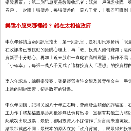
樂陞股票」；第二則訊息更是教導收訊者：既然一戶保證收購一
券戶，一次賺十張價差，每張價差約一萬八千元，十張即可賺到
樂陞小股東哪裡錯？ 錯在太相信政府
李永年解讀這兩則訊息指出，第一則訊息，是利用民眾搶購「限
在收訊者已被挑動的搶購心理上，再「教」投資人如何賺錢；這
資新手十分動心。再加上近來股市一直處在高檔震盪，操作不易
「小確幸」，每張一萬八千元成了這群投資人「理想」的投資標
李永年認為，綜觀樂陞案，雖是經營者許金龍及其背後金主一手
上當的關鍵因素，卻是政府的背書。
李永年回憶，記得民國八十年左右時，曾經發生類似的詐騙案，
主力作手將某檔股票炒高後卻無法倒貨出場，宣稱有其他主力將
此成功出脫股票，最後，卻因投資人不採信作手所言而未遭坑殺
結果卻截然不同，最根本的原因在於「政府背書」，民眾得知投