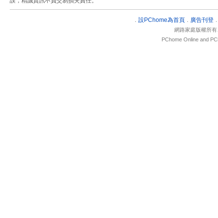
誤，精誠資訊不負交易損失責任。
設
PChome為首頁
廣告刊登
．
．
網路家庭版權所有
PChome Online and PCh