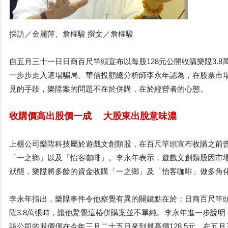
採訪／金麗萍、詹櫂駿 撰文／詹櫂駿
自五月三十一日日商百尺竿頭宣布以每股128元公開收購樂陞3.
一步步走入這場騙局。華信投顧總分析師李永年認為，在股票市
見的手段，樂陞案的問題不在於併購，在於經營者的心態。
收購價高出股價一成 大股東出脫意味濃
上櫃公司樂陞科技屬於遊戲文創類股，在百尺竿頭宣布收購之前
「一之鄉」以及「怡客咖啡」。李永年表示，遊戲文創類股因市
狀態，樂陞將多餘的資金收購「一之鄉」及「怡客咖啡」做多角
李永年指出，樂陞事件令他察覺有異的關鍵點在於：日商百尺竿頭
陞3.8萬張時，讓他驚覺這樁併購案並不單純。李永年進一步說
該公司的股價僅在今年三月二十五日來到最高價128.5元，在五