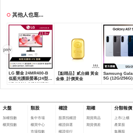
其他人也逛...
LG 樂金 24MR400-B
式
【點睛品】貳台錢 黃金
Samsung Gala
5G (12G/256G)
低藍光護眼螢幕(24型/F
8
金條_計價黃金
HD/100Hz/HDMI/IPS)
大盤
類股
權證
期權
分類報價
加權指數
集中市場
股票找權證
期貨商品
上市/上櫃
櫃買指數
櫃買中心
權證篩選
期貨價差
產業股
市場指數
權證排行
集團股