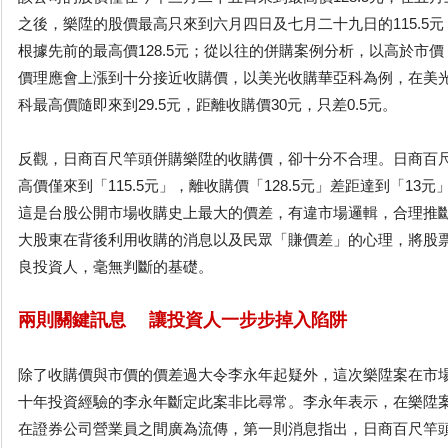
之後，樂陞的股價最高只來到六月四日及七月二十九日的115.5
根據先前的最高價128.5元；從以往的併購案例分析，以高於市
價理應會上漲到十分接近收購價，以美光收購華亞科為例，在美光
科最高價隨即來到29.5元，距離收購價30元，只差0.5元。
反觀，日商百尺竿頭併購樂陞的收購價，卻十分不合理。日商百
高價僅來到「115.5元」，離收購價「128.5元」差距達到「1
這是台股公開市場收購史上最大的價差，有違市場邏輯，合理推斷
大股東在背後利用收購的消息以及民眾「賺價差」的心理，將股
良投資人，毫無判斷的基礎。
兩則關鍵訊息 讓投資人一步步掉入陷阱
除了收購價與市價的價差過大令李永年起疑外，這次樂陞案在市
十年投資經驗的李永年斷定此案非比尋常。李永年表示，在樂陞案發
在證券公司營業員之間廣為流傳，第一則消息指出，日商百尺竿