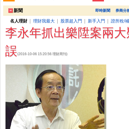
跌停排行：
凌 航
168.00 -18.50
雙 鍵
236.50 -26.00
勤
1
2
3
新聞
即時新聞
券商分
名人理財
理財我最大
股票超入門
新手入門
證所稅/
│
│
│
│
李永年抓出樂陞案兩大
誤
(2016-10-06 15:20:56 理財周刊)