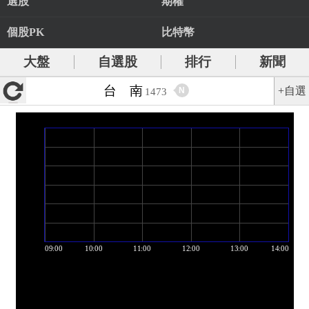
選股
期權
個股PK
比特幣
大盤
自選股
排行
新聞
台 南
+自選
N
1473