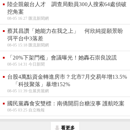
陸企覬覦台人才 調查局動員300人搜索64處偵破
挖角案
08-05 16:27 匯流新聞網
蔡其昌讚「她能力在我之上」 何欣純提願景盼
弭平台中3落差
08-05 15:18 匯流新聞網
「20%下架門檻」會議曝光！她轟石崇良說謊
08-05 14:31 今日新聞
台股4萬點資金轉進房市？北市7月交易年增13.5%
「科技聚落」暴增152%
08-05 11:39 住展房屋網
國民黨轟食安雙標：南僑開罰台糖沒事 護航吃案
08-05 03:25 自立晚報
看更多