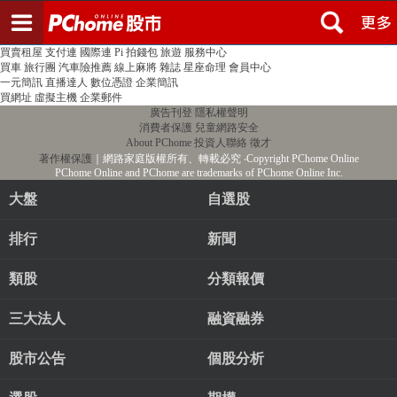
登入
註冊
PChome首頁
線上購物
24h購物
書店
露天拍賣
比比昂代購
新聞
/
氣象
股市
個人新聞台
廣告刊登
加入聯播網
全球購物
買賣租屋
支付連
國際連
Pi 拍錢包
旅遊
服務中心
買車
旅行團
汽車險推薦
線上麻將
雜誌
星座命理
會員中心
一元簡訊
直播達人
數位憑證
企業簡訊
買網址
虛擬主機
企業郵件
廣告刊登
隱私權聲明
消費者保護
兒童網路安全
About PChome
投資人聯絡
徵才
著作權保護
｜網路家庭版權所有、轉載必究
‧Copyright PChome Online
PChome Online and PChome are trademarks of PChome Online Inc.
大盤
自選股
排行
新聞
類股
分類報價
三大法人
融資融券
股市公告
個股分析