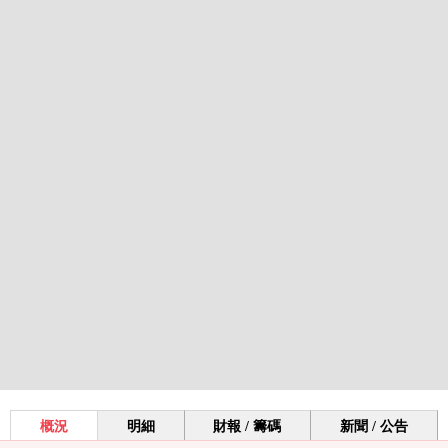
概況
明細
財報 / 籌碼
新聞 / 公告