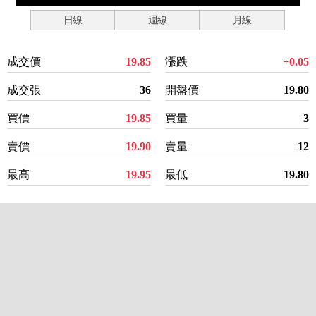
日線
週線
月線
成交價
19.85
漲跌
+0.05
成交張
36
開盤價
19.80
買價
19.85
買量
3
賣價
19.90
賣量
12
最高
19.95
最低
19.80