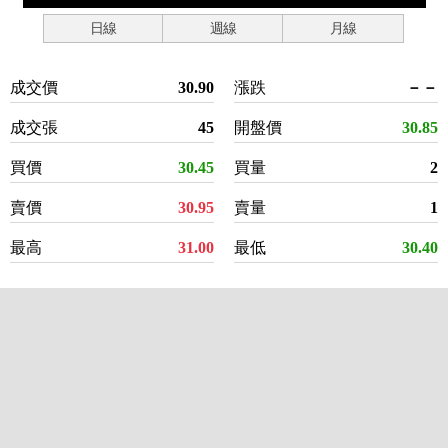
日線
週線
月線
成交價
30.90
漲跌
－－
成交張
45
開盤價
30.85
買價
30.45
買量
2
賣價
30.95
賣量
1
最高
31.00
最低
30.40