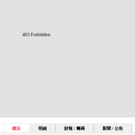
概況
明細
財報 / 籌碼
新聞 / 公告