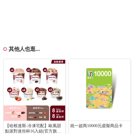
其他人也逛...
【哈根達斯-冷凍宅配】歐風甜
統一超商10000元虛擬商品卡
點派對迷你杯16入組(官方旗艦