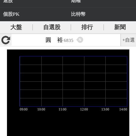
選股
期權
個股PK
比特幣
大盤
自選股
排行
新聞
圓 裕
+自選
N
6835