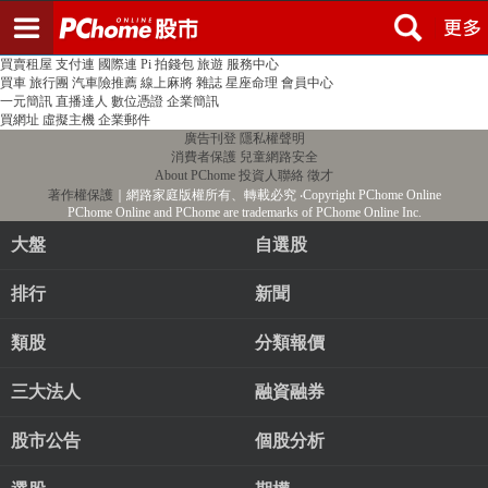
登入
註冊
PChome首頁
線上購物
24h購物
書店
露天拍賣
比比昂代購
新聞
/
氣象
股市
個人新聞台
廣告刊登
加入聯播網
全球購物
買賣租屋
支付連
國際連
Pi 拍錢包
旅遊
服務中心
買車
旅行團
汽車險推薦
線上麻將
雜誌
星座命理
會員中心
一元簡訊
直播達人
數位憑證
企業簡訊
買網址
虛擬主機
企業郵件
廣告刊登
隱私權聲明
消費者保護
兒童網路安全
About PChome
投資人聯絡
徵才
著作權保護
｜網路家庭版權所有、轉載必究
‧Copyright PChome Online
PChome Online and PChome are trademarks of PChome Online Inc.
大盤
自選股
排行
新聞
類股
分類報價
三大法人
融資融券
股市公告
個股分析