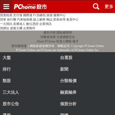
登入
註冊
PChome首頁
線上購物
24h購物
書店
露天拍賣
比比昂代購
新聞
/
氣象
股市
個人新聞台
廣告刊登
加入聯播網
全球購物
買賣租屋
支付連
國際連
Pi 拍錢包
旅遊
服務中心
買車
旅行團
汽車險推薦
線上麻將
雜誌
星座命理
會員中心
一元簡訊
直播達人
數位憑證
企業簡訊
買網址
虛擬主機
企業郵件
廣告刊登
隱私權聲明
消費者保護
兒童網路安全
About PChome
投資人聯絡
徵才
著作權保護
｜網路家庭版權所有、轉載必究
‧Copyright PChome Online
PChome Online and PChome are trademarks of PChome Online Inc.
大盤
自選股
排行
新聞
類股
分類報價
三大法人
融資融券
股市公告
個股分析