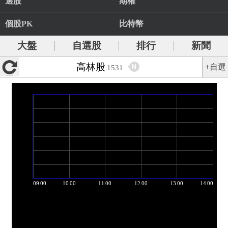
選股
期權
個股PK
比特幣
大盤
自選股
排行
新聞
高林股
+自選
N
1531