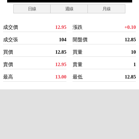
日線
週線
月線
成交價
12.95
漲跌
+0.10
成交張
104
開盤價
12.85
買價
12.85
買量
10
賣價
12.95
賣量
1
最高
13.00
最低
12.85