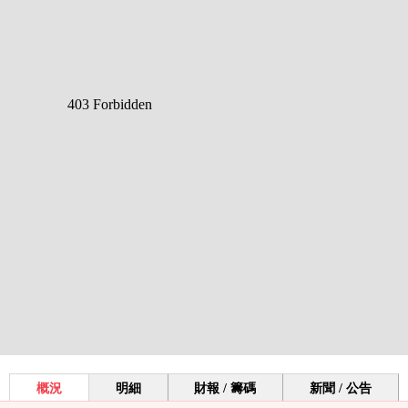
概況
明細
財報 / 籌碼
新聞 / 公告