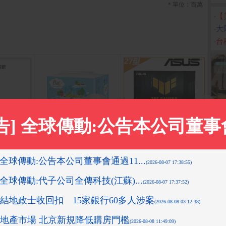
＊單位：百萬
‧
【
‧
大
‧
台
CKET 4
春風 三層超厚柔感抽取衛
ASUS VG27AQ5A HDR
UKK
電競螢幕(27型/2K/210H
生紙(100抽x8包x8串/箱)
PD3.
z/0.3ms/IPS)
I 溫