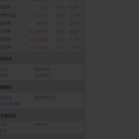
瑞波幣
1.03
0.00
-0.36%
XRP
特幣現金
217.18
4.68
2.20%
BCH
萊特幣
45.56
0.16
0.35%
LTC
卡達幣
0.199752
0.00
-0.52%
ADA
波場幣
0.327508
0.00
0.20%
TRX
恆星幣
0.163663
0.00
1.54%
XLM
資訊息
大法人
‧
融資融券
資進出
‧
投信進出
關網站
灣證交所
‧
櫃臺買賣中心
開資訊觀測站
市服務區
問題
‧
功能說明
客服