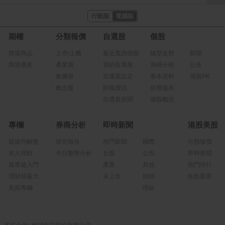
行動版
電腦版
期權
分類報價
自選股
個股
期貨商品
上市/上櫃
最近查詢個股
線型走勢
新聞
期貨價差
產業股
我的自選股
籌碼分析
公告
集團股
自選股設定
基本資料
個股PK
概念股
財報資訊
財務報表
自選股新聞
個股概況
專欄
券商分析
即時新聞
港股美股
箱波均解盤
研究報告
熱門新聞
國際
分類報價
名人理財
今日盤勢分析
台股
公告
即時新聞
股票超入門
產業
其他
熱門排行
理財我最大
未上市
財經
焦點股票
先探專欄
理財