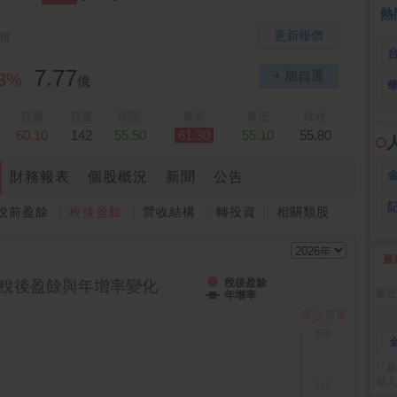
熱
更新報價
市
7.77
+ 加自選
53%
億
賣價
賣量
開盤
最高
最低
昨收
60.10
142
55.50
61.30
55.10
55.80
財務報表
個股概況
新聞
公告
稅前盈餘
稅後盈餘
營收結構
轉投資
相關類股
最
2
稅後盈餘
稅後盈餘與年增率變化
最近
年增率
單位:百萬
360
『最
登入
240