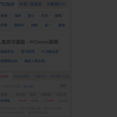
門討論股
市值 / 高股息
主動型ETF
台積電
鴻海
盟立
旺宏
聯電
華邦電
聯發科
網家
統一
萬海
南亞
國泰金
人氣股市議題－PChome新聞
金融股配息
股市新聞
PCB概念股
記憶體概念股
機器人概念股
低軌衛星概念股
CPO、BBU概念股
近查詢
我的自選股
價量排行
即時重大訊息
025金融股配息
AI眼鏡概念股
編輯
 10 檔查詢個股
(看全部)
降息概念股
儲能概念股
甲骨文概念股
股票
成交價
漲跌
漲跌幅
成交張
股東會紀念品
全球傳動
60.00
+4.20
+7.53%
12,919
近查詢個股』以暫存檔案紀錄，無法永久保存，
PChome會員保存『最近查詢個股』。