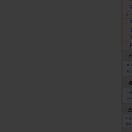
比
投
‧
三
‧
外
相
‧
台
‧
公
股
‧
常見
‧
聯絡