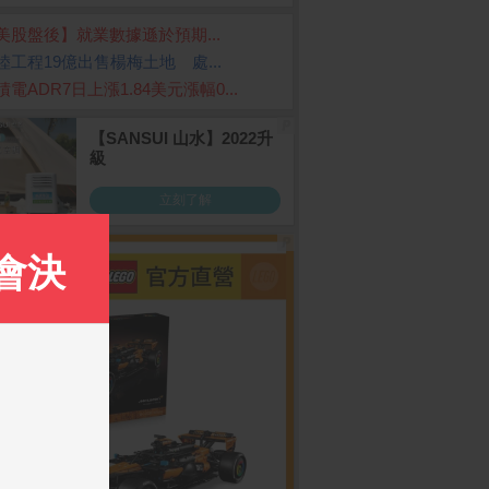
美股盤後】就業數據遜於預期...
陸工程19億出售楊梅土地 處...
積電ADR7日上漲1.84美元漲幅0...
O 65W GaN 氮化鎵
Apple iPhone 17 Pro (2
【點睛品】貳台錢 黃
56G)
2/AVS 3孔 (2C1A) A
條_計價黃金
控急速充電器 (黑)