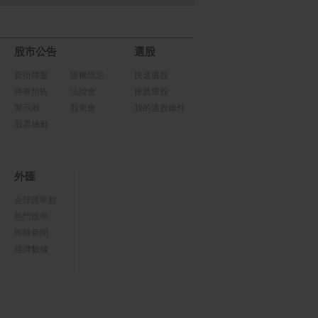
股市公告
選股
新掛牌股
除權除息
快速選股
停券預告
法說會
推薦選股
警示股
股東會
我的選股條件
股票抽籤
外匯
全球匯率數
熱門匯率
即時新聞
經濟數據