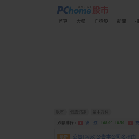
首頁
大盤
自選股
新聞
漲幅排行：
川 湖
11,110.00 +1,010.00
1
股市
個股資訊
基本資料
跌幅排行：
凌 航
168.00 -18.50
雙
1
2
漲停排行：
中化生
35.75 +3.25
川
1
2
跌停排行：
凌 航
168.00 -18.50
雙
1
2
最新