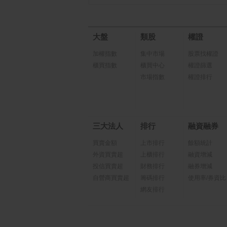
大盤
類股
權證
加權指數
集中市場
股票找權證
櫃買指數
櫃買中心
權證篩選
市場指數
權證排行
三大法人
排行
融資融券
買賣金額
上市排行
餘額統計
外資買賣超
上櫃排行
融資增減
投信買賣超
財務排行
融券增減
自營商買賣超
籌碼排行
使用率/券資比
網友排行