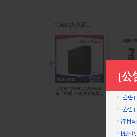
其他人也逛...
CyberPower 1500VA 在
App Store Card $ 6000
DJI OSMO PO
- 數位序號
基本套裝
線互動式 正弦波不斷電系
統(CP1500PFCLCDa)