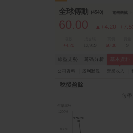
全球傳動
(4540)
電機機械
上
60.00
▲+4.20
+7.
漲跌
成交張
買價
買量
+4.20
12,919
60.00
9
線型走勢
籌碼分析
基本資料
公司資料
股利狀況
營業收入
稅後盈餘
每季
年增率%
1200%
976.6%
976.6%
800%