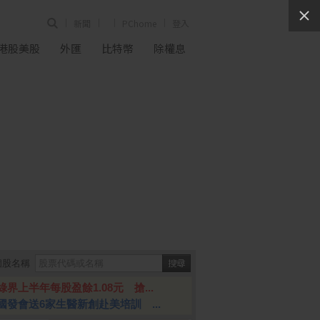
新聞
PChome
登入
港股美股
外匯
比特幣
除權息
個股名稱
綠界上半年每股盈餘1.08元 搶...
國發會送6家生醫新創赴美培訓 ...