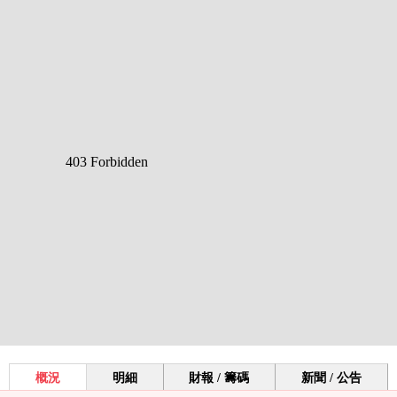
概況
明細
財報 / 籌碼
新聞 / 公告