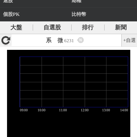
選股
期權
個股PK
比特幣
大盤
自選股
排行
新聞
系 微
+自選
N
6231