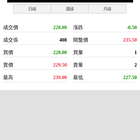
日線
週線
月線
成交價
228.00
漲跌
-0.50
成交張
408
開盤價
235.50
買價
228.00
買量
1
賣價
229.50
賣量
2
最高
239.00
最低
227.50