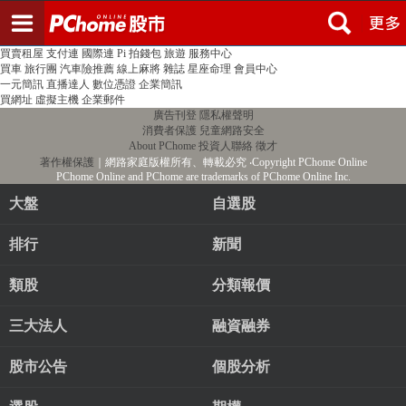
登入
註冊
PChome首頁
線上購物
24h購物
書店
露天拍賣
比比昂代購
新聞
/
氣象
股市
個人新聞台
廣告刊登
加入聯播網
全球購物
買賣租屋
支付連
國際連
Pi 拍錢包
旅遊
服務中心
買車
旅行團
汽車險推薦
線上麻將
雜誌
星座命理
會員中心
一元簡訊
直播達人
數位憑證
企業簡訊
買網址
虛擬主機
企業郵件
廣告刊登
隱私權聲明
消費者保護
兒童網路安全
About PChome
投資人聯絡
徵才
著作權保護
｜網路家庭版權所有、轉載必究
‧Copyright PChome Online
PChome Online and PChome are trademarks of PChome Online Inc.
大盤
自選股
排行
新聞
類股
分類報價
三大法人
融資融券
股市公告
個股分析