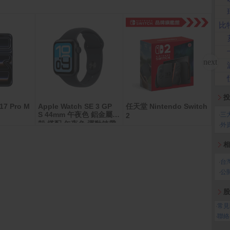
比
投
17 Pro M
Apple Watch SE 3 GP
任天堂 Nintendo Switch
【享
S 44mm 午夜色 鋁金屬錶
‧
三
2
卡10
殼 搭配 午夜色 運動錶帶
‧
外
相
‧
台
‧
公
股
‧
常見
‧
聯絡