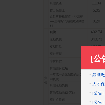
11.04
其他資產
5.05
存出保證金
遞延所得稅資產－非流動
0.20
──註明為非流動與流動區
別
402.74
負債
343.73
流動負債
104.05
短期借款
0.26
應付票據
56.76
應付帳款
82.90
其他應付款項
一年或一營業週期內到期長
18.30
負
期負債
債
18.91
其他流動負債
0.61
其他流動負債-其他
52.87
應付公司債