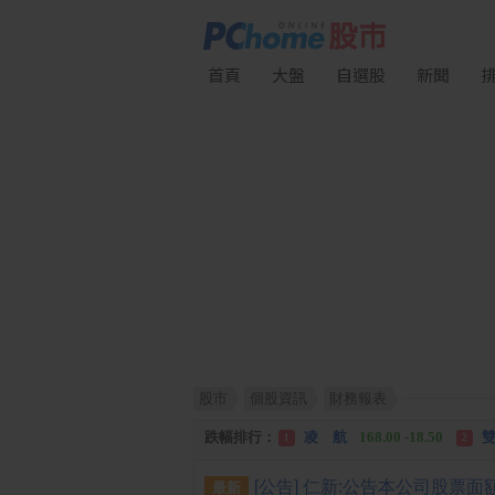
首頁
大盤
自選股
新聞
股市
個股資訊
財務報表
漲幅排行：
川 湖
11,110.00 +1,010.00
1
跌幅排行：
凌 航
168.00 -18.50
雙
1
2
漲停排行：
中化生
35.75 +3.25
川
1
2
最新