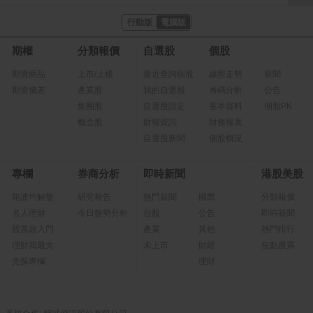
行動版
電腦版
期權
分類報價
自選股
個股
期貨商品
上市/上櫃
最近查詢個股
線型走勢
新聞
期貨價差
產業股
我的自選股
籌碼分析
公告
集團股
自選股設定
基本資料
個股PK
概念股
財報資訊
財務報表
自選股新聞
個股概況
專欄
券商分析
即時新聞
港股美股
箱波均解盤
研究報告
熱門新聞
國際
分類報價
名人理財
今日盤勢分析
台股
公告
即時新聞
股票超入門
產業
其他
熱門排行
理財我最大
未上市
財經
焦點股票
先探專欄
理財