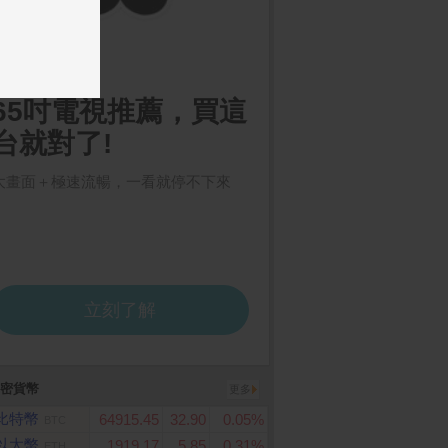
密貨幣
更多
比特幣
64915.45
32.90
0.05%
BTC
以太幣
1919.17
5.85
0.31%
ETH