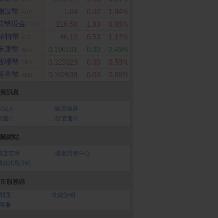
瑞波幣
1.04
0.02
1.84%
XRP
特幣現金
216.58
1.83
0.85%
BCH
萊特幣
46.10
0.53
1.17%
LTC
卡達幣
0.196101
0.00
-2.49%
ADA
波場幣
0.329329
0.00
0.59%
TRX
恆星幣
0.162639
0.00
0.86%
XLM
資訊息
樂券】全家虛擬禮物
App Store Card $ 1000
ASUS 華碩 Zenfone 
- 數位序號
大法人
‧
融資融券
0元
Ultra 12G+256G
資進出
‧
投信進出
關網站
灣證交所
‧
櫃臺買賣中心
開資訊觀測站
市服務區
問題
‧
功能說明
客服