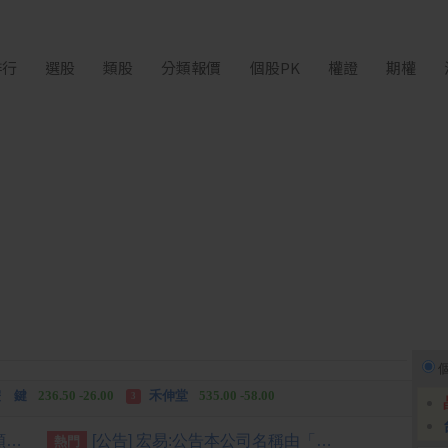
排行
選股
類股
分類報價
個股PK
權證
期權
中化生
35.75 +3.25
柏 騰
28.15 +2.55
2
3
 鍵
236.50 -26.00
禾伸堂
535.00 -58.00
3
 湖
11,110.00 +1,010.00
柏 騰
28.15 +2.55
3
[公告] 仁新:公告本公司股票面額由「新台幣10元」變更為「新台幣1元」，公告期間：115年8月5日至115年11月4日。
[公告] 宏易:公告本公司名稱由「宏易創新國際股份有限公司」更名為「天意能創股份有限公司」，公告期間：115年7月09日至115年10月08日。
熱門