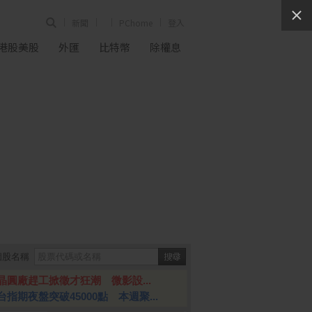
新聞
PChome
登入
港股美股
外匯
比特幣
除權息
個股名稱
晶圓廠趕工掀徵才狂潮 微影設...
台指期夜盤突破45000點 本週聚...