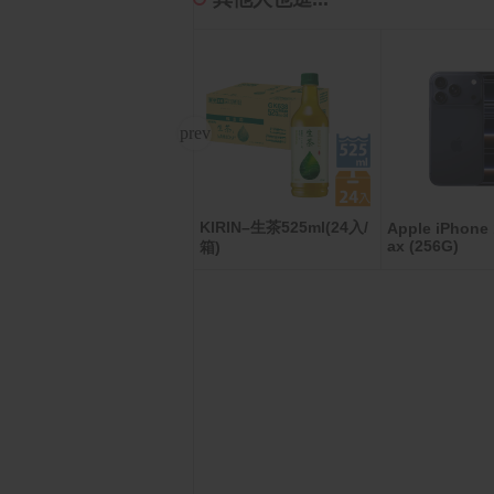
KIRIN–生茶525ml(24入/
Apple iPhone 17 (256
Apple iPhone 
G)
ax (256G)
箱)