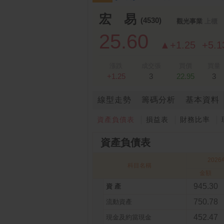
跌停排行：
凌 航
168.00 -18.50
雙
1
2
宏 易
(4530)
觀光事業
上櫃
25.60
▲+1.25
+5.
漲跌
成交張
買價
買量
+1.25
3
22.95
3
線型走勢
籌碼分析
基本資料
資產負債表
損益表
財務比率
資產負債表
202
科目名稱
金額
945.30
資 產
750.78
流動資產
452.47
現金及約當現金