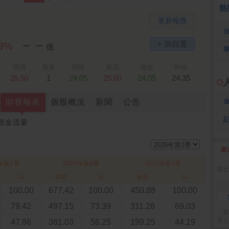
 鍵
236.50 -26.00
勤 誠
1,115.00 -120.00
3
熱
更新報價
－－
+ 加自選
13%
億
賣價
賣量
開盤
最高
最低
昨收
25.50
1
24.05
25.60
24.05
24.35
財務報表
個股概況
新聞
公告
現金流量
最
2
6年第1季
2025年第4季
2025年第1季
最近
金額
金額
%
%
%
100.00
677.42
100.00
450.88
100.00
79.42
497.15
73.39
311.26
69.03
『最
登入
47.86
381.03
56.25
199.25
44.19