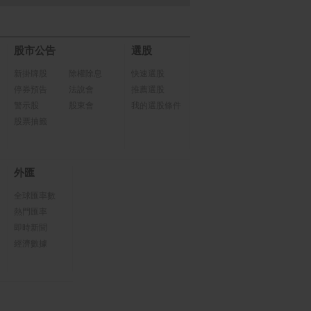
股市公告
選股
新掛牌股
除權除息
快速選股
停券預告
法說會
推薦選股
警示股
股東會
我的選股條件
股票抽籤
外匯
全球匯率數
熱門匯率
即時新聞
經濟數據