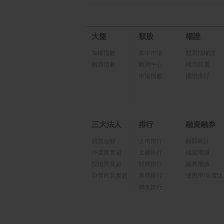
大盤
類股
權證
加權指數
集中市場
股票找權證
櫃買指數
櫃買中心
權證篩選
市場指數
權證排行
三大法人
排行
融資融券
買賣金額
上市排行
餘額統計
外資買賣超
上櫃排行
融資增減
投信買賣超
財務排行
融券增減
自營商買賣超
籌碼排行
使用率/券資比
網友排行