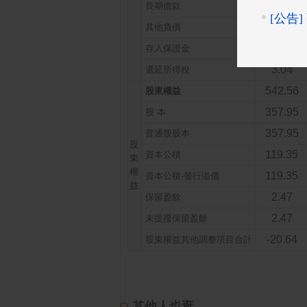
52.87
長期借款
0.20
其他負債
0.20
存入保證金
3.04
遞延所得稅
542.56
股東權益
357.95
股 本
357.95
普通股股本
股
119.35
資本公積
東
權
119.35
資本公積-發行溢價
益
2.47
保留盈餘
2.47
未提撥保留盈餘
-20.64
股東權益其他調整項目合計
其他人也逛...