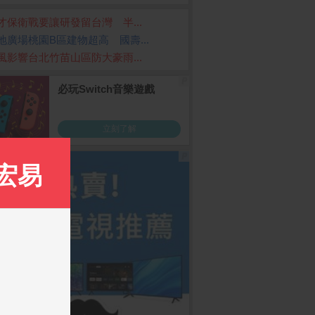
才保衛戰要讓研發留台灣 半...
地廣場桃園B區建物超高 國壽...
風影響台北竹苗山區防大豪雨...