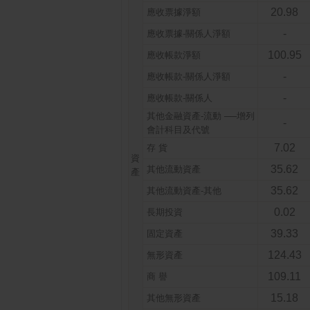
20.98
應收票據淨額
-
應收票據-關係人淨額
100.95
應收帳款淨額
-
應收帳款-關係人淨額
-
應收帳款-關係人
其他金融資產-流動 ──增列
-
會計科目及代號
7.02
存 貨
資
35.62
其他流動資產
產
35.62
其他流動資產-其他
0.02
長期投資
39.33
固定資產
124.43
無形資產
109.11
商 譽
15.18
其他無形資產