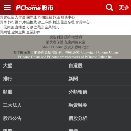
登入
註冊
PChome首頁
線上購物
24h購物
書店
露天拍賣
比比昂代購
新聞
/
氣象
股市
個人新聞台
廣告刊登
加入聯播網
全球購物
買賣租屋
支付連
國際連
Pi 拍錢包
旅遊
服務中心
買車
旅行團
汽車險推薦
線上麻將
雜誌
星座命理
會員中心
一元簡訊
直播達人
數位憑證
企業簡訊
買網址
虛擬主機
企業郵件
廣告刊登
隱私權聲明
消費者保護
兒童網路安全
About PChome
投資人聯絡
徵才
著作權保護
｜網路家庭版權所有、轉載必究
‧Copyright PChome Online
PChome Online and PChome are trademarks of PChome Online Inc.
大盤
自選股
排行
新聞
類股
分類報價
三大法人
融資融券
股市公告
個股分析