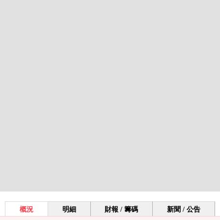
概況
明細
財報 / 籌碼
新聞 / 公告