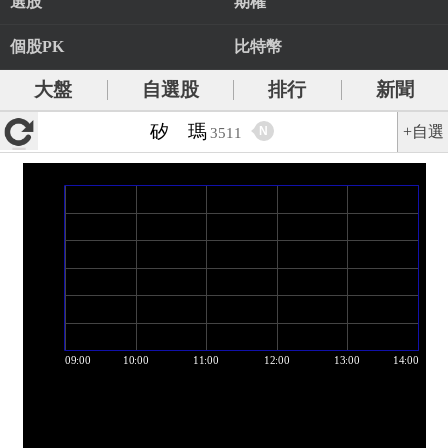
選股
期權
個股PK
比特幣
大盤
自選股
排行
新聞
矽 瑪
+自選
N
3511