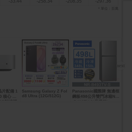
-33.44
-258.34
-208.35
-297.36
＊單位：百萬
 晶片配備 1
Samsung Galaxy Z Fol
Panasonic國際牌 無邊框
Sam
d8 Ultra (12G/512G)
(12G
0 核心 GP
鋼板498公升雙門冰箱NR
6GB記憶體
-B493TV-S(晶漾銀)