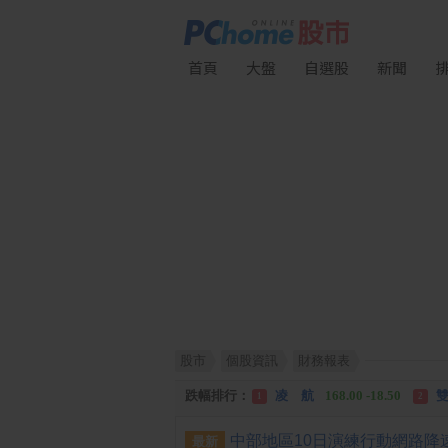
首頁
大盤
自選股
新聞
股市
個股資訊
財務報表
漲幅排行：
川 湖
11,110.00 +1,010.00
1
跌幅排行：
凌 航
168.00 -18.50
雙
1
2
漲停排行：
中化生
35.75 +3.25
川
1
2
最新