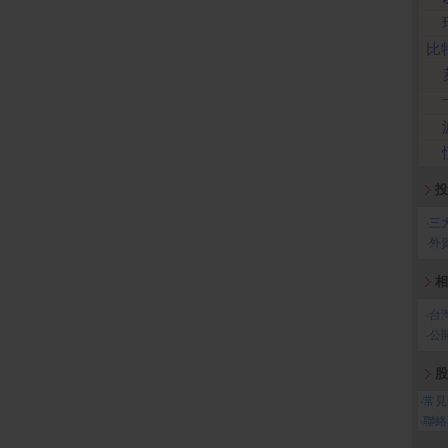
比
投
‧
三
‧
外
相
‧
台
‧
公
股
‧
常見
‧
聯絡