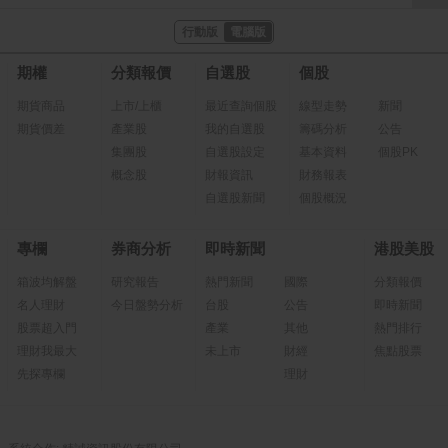
行動版
電腦版
期權
分類報價
自選股
個股
期貨商品
上市/上櫃
最近查詢個股
線型走勢
新聞
期貨價差
產業股
我的自選股
籌碼分析
公告
集團股
自選股設定
基本資料
個股PK
概念股
財報資訊
財務報表
自選股新聞
個股概況
專欄
券商分析
即時新聞
港股美股
箱波均解盤
研究報告
熱門新聞
國際
分類報價
名人理財
今日盤勢分析
台股
公告
即時新聞
股票超入門
產業
其他
熱門排行
理財我最大
未上市
財經
焦點股票
先探專欄
理財