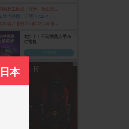
圓廠趕工掀徵才狂潮 微影設...
板雙虎轉型 研調估2028年市...
風影響台北竹苗山區防大豪雨...