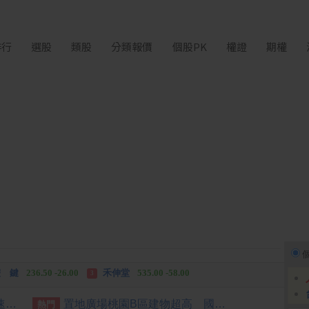
排行
選股
類股
分類報價
個股PK
權證
期權
中化生
35.75 +3.25
柏 騰
28.15 +2.55
2
3
 鍵
236.50 -26.00
禾伸堂
535.00 -58.00
3
 湖
11,110.00 +1,010.00
柏 騰
28.15 +2.55
3
中部地區10日演練行動網路降速 NCC籲提前準備
置地廣場桃園B區建物超高 國壽允修正高度儘速拆除
熱門