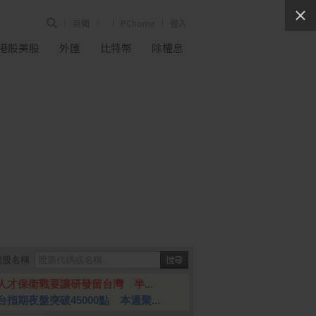
新聞
PChome
登入
港股美股
外匯
比特幣
除權息
個股名稱
人才保衛戰要讓研發留台灣 半...
台指期夜盤突破45000點 本週聚...