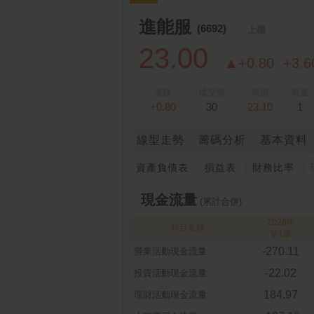
跌停排行：
凌 航
168.00 -18.50
雙
1
2
進能服
(6692)
上櫃
23.00
▲+0.80
+3.
漲跌
成交張
買價
買量
+0.80
30
23.10
1
線型走勢
籌碼分析
基本資料
資產負債表
損益表
財務比率
現金流量
(累計合併)
2026年
科目名稱
第1季
-270.11
營業活動現金流量
-22.02
投資活動現金流量
184.97
理財活動現金流量