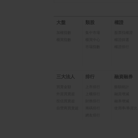
大盤
類股
權證
加權指數
集中市場
股票找權證
櫃買指數
櫃買中心
權證篩選
市場指數
權證排行
三大法人
排行
融資融券
買賣金額
上市排行
餘額統計
外資買賣超
上櫃排行
融資增減
投信買賣超
財務排行
融券增減
自營商買賣超
籌碼排行
使用率/券資比
網友排行