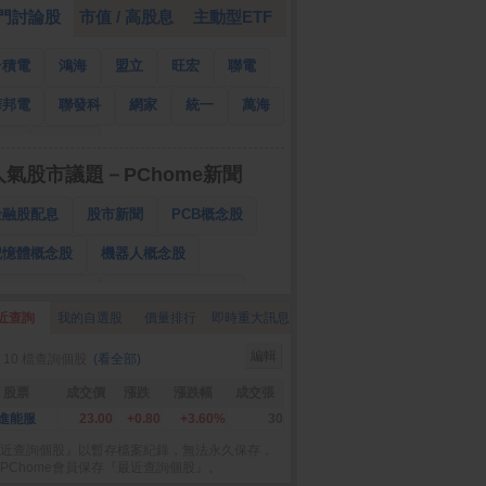
門討論股
市值 / 高股息
主動型ETF
台積電
鴻海
盟立
旺宏
聯電
華邦電
聯發科
網家
統一
萬海
南亞
國泰金
人氣股市議題－PChome新聞
金融股配息
股市新聞
PCB概念股
記憶體概念股
機器人概念股
低軌衛星概念股
CPO、BBU概念股
近查詢
我的自選股
價量排行
即時重大訊息
025金融股配息
AI眼鏡概念股
編輯
 10 檔查詢個股
(看全部)
降息概念股
儲能概念股
甲骨文概念股
股票
成交價
漲跌
漲跌幅
成交張
股東會紀念品
進能服
23.00
+0.80
+3.60%
30
近查詢個股』以暫存檔案紀錄，無法永久保存，
PChome會員保存『最近查詢個股』。