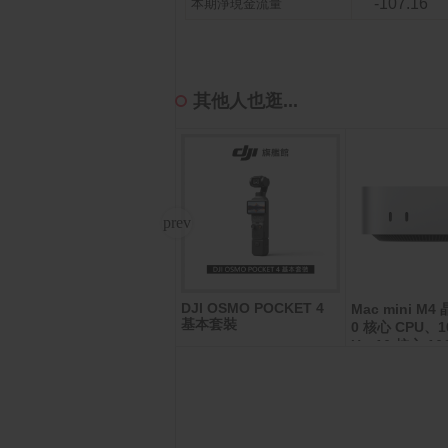
-107.16
本期淨現金流量
其他人也逛...
DJI OSMO POCKET 4
【SANLUX 台灣三洋】1
Mac mini M4
基本套裝
28L 一級能效雙門小冰箱
0 核心 CPU、1
（SR-C125B1）
U、16 核心 1
512GB SSD