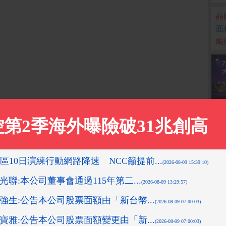
‧
晶
‧
面
‧
颱