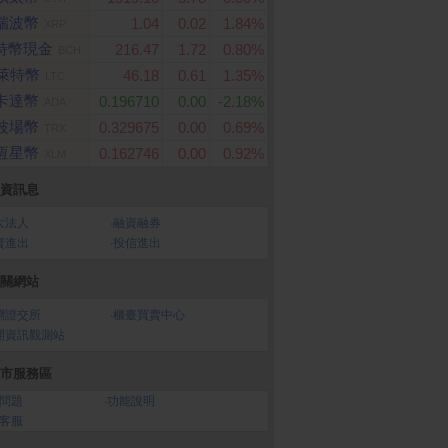
瑞波幣
1.04
0.02
1.84%
XRP
特幣現金
216.47
1.72
0.80%
BCH
萊特幣
46.18
0.61
1.35%
LTC
卡達幣
0.196710
0.00
-2.18%
ADA
波場幣
0.329675
0.00
0.69%
TRX
恆星幣
0.162746
0.00
0.92%
XLM
資訊息
大法人
‧
融資融券
資進出
‧
投信進出
關網站
灣證交所
‧
櫃臺買賣中心
開資訊觀測站
市服務區
問題
‧
功能說明
客服