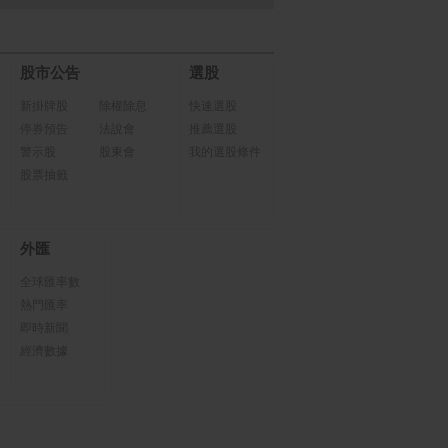
股市公告
選股
新掛牌股
除權除息
快速選股
停券預告
法說會
推薦選股
警示股
股東會
我的選股條件
股票抽籤
外匯
全球匯率數
熱門匯率
即時新聞
經濟數據