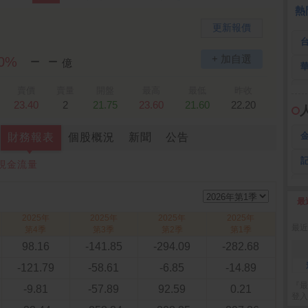
 鍵
236.50 -26.00
勤 誠
1,115.00 -120.00
3
熱
更新報價
－－
+ 加自選
60%
億
賣價
賣量
開盤
最高
最低
昨收
23.40
2
21.75
23.60
21.60
22.20
財務報表
個股概況
新聞
公告
現金流量
最
2
2025年
2025年
2025年
2025年
最近
第4季
第3季
第2季
第1季
98.16
-141.85
-294.09
-282.68
-121.79
-58.61
-6.85
-14.89
『最
-9.81
-57.89
92.59
0.21
登入