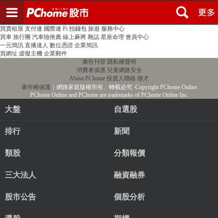
登入
註冊
PChome首頁
線上購物
24h購物
書店
露天拍賣
比比昂代購
新聞
/
氣象
股市
個人新聞台
廣告刊登
加入聯播網
全球購物
買賣租屋
支付連
國際連
Pi 拍錢包
旅遊
服務中心
買車
旅行團
汽車險推薦
線上麻將
雜誌
星座命理
會員中心
一元簡訊
直播達人
數位憑證
企業簡訊
買網址
虛擬主機
企業郵件
廣告刊登
隱私權聲明
消費者保護
兒童網路安全
About PChome
投資人聯絡
徵才
著作權保護
｜網路家庭版權所有、轉載必究
‧Copyright PChome Online
PChome Online and PChome are trademarks of PChome Online Inc.
大盤
自選股
排行
新聞
類股
分類報價
三大法人
融資融券
股市公告
個股分析