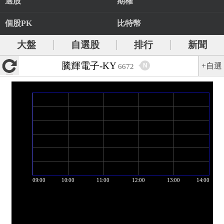
選股
期權
個股PK
比特幣
大盤
自選股
排行
新聞
騰輝電子-KY
+自選
N
6672