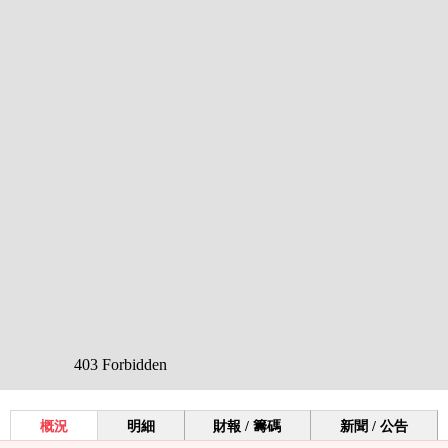
概況
明細
財報 / 籌碼
新聞 / 公告