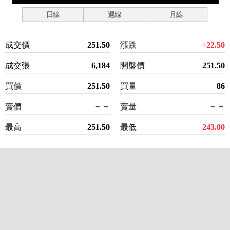
日線
週線
月線
成交價
251.50
漲跌
+22.50
成交張
6,184
開盤價
251.50
買價
251.50
買量
86
賣價
－－
賣量
－－
最高
251.50
最低
243.00