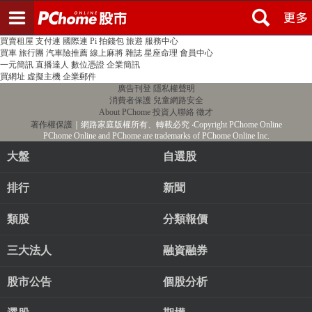
登入
註冊
PChome首頁
線上購物
24h購物
書店
露天拍賣
比比昂代購
新聞
/
氣象
股市
個人新聞台
廣告刊登
加入聯播網
全球購物
買賣租屋
支付連
國際連
Pi 拍錢包
旅遊
服務中心
買車
旅行團
汽車險推薦
線上麻將
雜誌
星座命理
會員中心
一元簡訊
直播達人
數位憑證
企業簡訊
買網址
虛擬主機
企業郵件
廣告刊登
隱私權聲明
消費者保護
兒童網路安全
About PChome
投資人聯絡
徵才
著作權保護
｜網路家庭版權所有、轉載必究
‧Copyright PChome Online
PChome Online and PChome are trademarks of PChome Online Inc.
大盤
自選股
排行
新聞
類股
分類報價
三大法人
融資融券
股市公告
個股分析