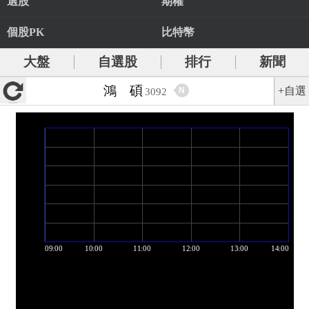
選股
期權
個股PK
比特幣
大盤
自選股
排行
新聞
鴻 碩
+自選
N
3092