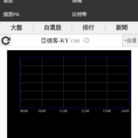
選股
期權
個股PK
比特幣
大盤
自選股
排行
新聞
亞德客-KY
+自選
N
1590