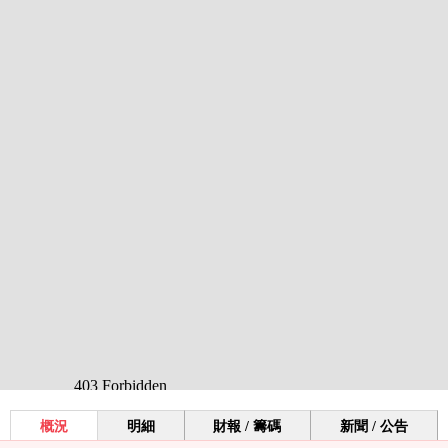
概況
明細
財報 / 籌碼
新聞 / 公告