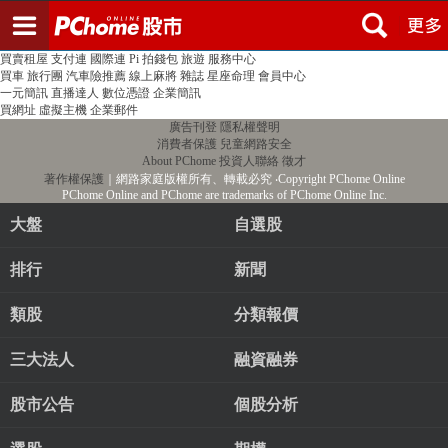
登入
註冊
PChome首頁
線上購物
24h購物
書店
露天拍賣
比比昂代購
新聞
/
氣象
股市
個人新聞台
廣告刊登
加入聯播網
全球購物
買賣租屋
支付連
國際連
Pi 拍錢包
旅遊
服務中心
買車
旅行團
汽車險推薦
線上麻將
雜誌
星座命理
會員中心
一元簡訊
直播達人
數位憑證
企業簡訊
買網址
虛擬主機
企業郵件
廣告刊登
隱私權聲明
消費者保護
兒童網路安全
About PChome
投資人聯絡
徵才
著作權保護
｜網路家庭版權所有、轉載必究
‧Copyright PChome Online
PChome Online and PChome are trademarks of PChome Online Inc.
大盤
自選股
排行
新聞
類股
分類報價
三大法人
融資融券
股市公告
個股分析