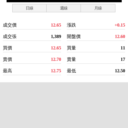
日線
週線
月線
成交價
12.65
漲跌
+0.15
成交張
1,389
開盤價
12.60
買價
12.65
買量
11
賣價
12.70
賣量
17
最高
12.75
最低
12.50