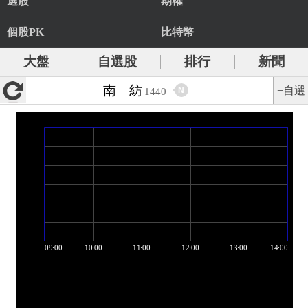
選股
期權
個股PK
比特幣
大盤
自選股
排行
新聞
南 紡
+自選
N
1440