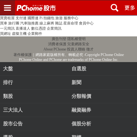
登入
註冊
PChome首頁
線上購物
24h購物
書店
露天拍賣
比比昂代購
新聞
/
氣象
股市
個人新聞台
廣告刊登
加入聯播網
全球購物
買賣租屋
支付連
國際連
Pi 拍錢包
旅遊
服務中心
買車
旅行團
汽車險推薦
線上麻將
雜誌
星座命理
會員中心
一元簡訊
直播達人
數位憑證
企業簡訊
買網址
虛擬主機
企業郵件
廣告刊登
隱私權聲明
消費者保護
兒童網路安全
About PChome
投資人聯絡
徵才
著作權保護
｜網路家庭版權所有、轉載必究
‧Copyright PChome Online
PChome Online and PChome are trademarks of PChome Online Inc.
大盤
自選股
排行
新聞
類股
分類報價
三大法人
融資融券
股市公告
個股分析