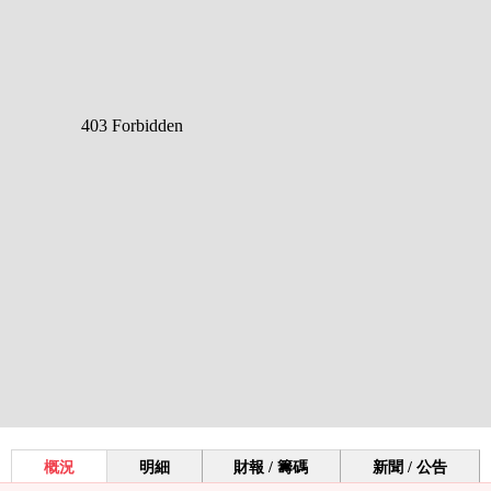
概況
明細
財報 / 籌碼
新聞 / 公告