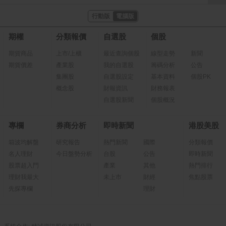
行動版
電腦版
期權
分類報價
自選股
個股
期貨商品
上市/上櫃
最近查詢個股
線型走勢
新聞
期貨價差
產業股
我的自選股
籌碼分析
公告
集團股
自選股設定
基本資料
個股PK
概念股
財報資訊
財務報表
自選股新聞
個股概況
專欄
券商分析
即時新聞
港股美股
箱波均解盤
研究報告
熱門新聞
國際
分類報價
名人理財
今日盤勢分析
台股
公告
即時新聞
股票超入門
產業
其他
熱門排行
理財我最大
未上市
財經
焦點股票
先探專欄
理財