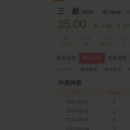
跌停排行：
凌 航
168.00 -18.50
雙
1
2
三 顧
(3224)
電子通路業
上櫃
35.00
▼-0.65
-1.8
漲跌
成交張
買價
買量
-0.65
23
35.00
1
線型走勢
籌碼分析
基本資料
法人持股
融資融券
集保庫存
外資持股
日期
買進張數
2026-08-07
0
2026-08-06
2
2026-08-05
9
2026-08-04
3