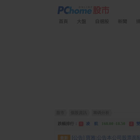
首頁
大盤
自選股
新聞
股市
個股資訊
籌碼分析
漲幅排行：
川 湖
11,110.00 +1,010.00
1
跌幅排行：
凌 航
168.00 -18.50
雙
1
2
漲停排行：
中化生
35.75 +3.25
川
1
2
最新