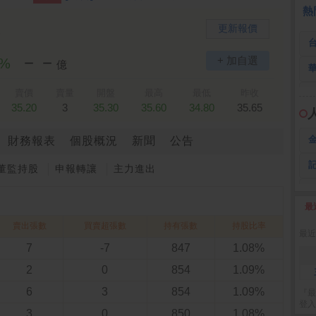
 鍵
236.50 -26.00
勤 誠
1,115.00 -120.00
3
熱
更新報價
－－
+ 加自選
2%
億
賣價
賣量
開盤
最高
最低
昨收
35.20
3
35.30
35.60
34.80
35.65
財務報表
個股概況
新聞
公告
董監持股
申報轉讓
主力進出
最
2
賣出張數
買賣超張數
持有張數
持股比率
最近
7
-7
847
1.08%
2
0
854
1.09%
6
3
854
1.09%
『最
登入
3
0
850
1.08%