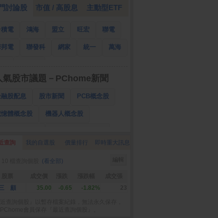
門討論股
市值 / 高股息
主動型ETF
台積電
鴻海
盟立
旺宏
聯電
華邦電
聯發科
網家
統一
萬海
南亞
國泰金
人氣股市議題－PChome新聞
金融股配息
股市新聞
PCB概念股
記憶體概念股
機器人概念股
低軌衛星概念股
CPO、BBU概念股
近查詢
我的自選股
價量排行
即時重大訊息
025金融股配息
AI眼鏡概念股
編輯
 10 檔查詢個股
(看全部)
降息概念股
儲能概念股
甲骨文概念股
股票
成交價
漲跌
漲跌幅
成交張
股東會紀念品
三 顧
35.00
-0.65
-1.82%
23
近查詢個股』以暫存檔案紀錄，無法永久保存，
PChome會員保存『最近查詢個股』。