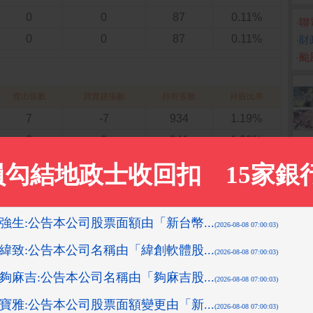
0
0
87
0.11%
‧
聯電
0
0
87
0.11%
‧
財
‧
颱
賣出張數
買賣超張數
持有張數
持股比率
7
-7
934
1.19%
2
0
941
1.20%
6
3
941
1.20%
3
0
937
1.19%
6
-3
936
1.19%
大法人買進張數
投信
自營商