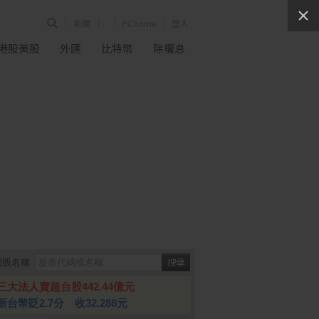
新聞
PChome
登入
港股美股
外匯
比特幣
除權息
個股名稱
三大法人賣超台股442.44億元
新台幣貶2.7分 收32.288元