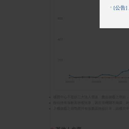
600
400
200
20260206
20260313
20260410
櫃買中心不提供三大法人買進、賣出個股之明細
投信持有張數及持股比率，因主管機關不揭露，
上櫃個股之自營商持有張數及持股比率，因櫃買