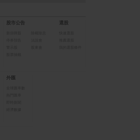
股市公告
選股
新掛牌股
除權除息
快速選股
停券預告
法說會
推薦選股
警示股
股東會
我的選股條件
股票抽籤
外匯
全球匯率數
熱門匯率
即時新聞
經濟數據