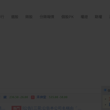
排行
選股
類股
分類報價
個股PK
權證
期權
中化生
35.75 +3.25
柏 騰
28.15 +2.55
2
3
 鍵
236.50 -26.00
禾伸堂
535.00 -58.00
3
 湖
11,110.00 +1,010.00
柏 騰
28.15 +2.55
3
[公告] 寶雅:公告本公司股票面額變更由「新台幣10元」變更為「新台幣1元」公告期間：115年7月2日至115年10月1日
[公告] 三晃:公告本公司名稱由「三晃股份有限公司」更名為「國慶科技股份有限公司」，公告期間：115年07月01日至115年9月30日。
熱門