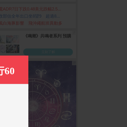
ADR7日下跌0.48美元跌幅2.5...
政部估全年出口坐8望9 超過8...
風白海豚影響 飛沖繩航班異動多