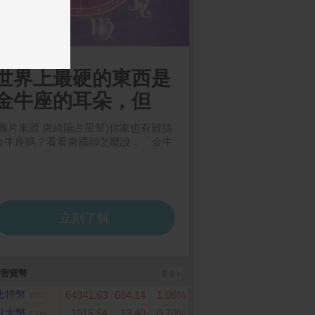
密貨幣
更多
比特幣
64941.63
684.14
1.06%
BTC
以太幣
1915.54
13.40
0.70%
ETH