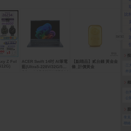
比
投
xy Z Fol
ACER Swift 14吋 AI筆電
【點睛品】貳台錢 黃金金
PCh
‧
三
/512G)
藍(Ultra5-228V/32G/512
條_計價黃金
0元
‧
外
G/Intel ARC/W11/SFG14
-75-50CQ)
相
‧
台
‧
公
股
‧
常見
‧
聯絡