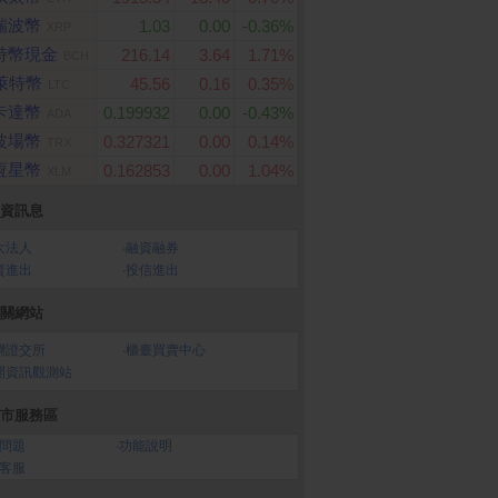
瑞波幣
1.03
0.00
-0.36%
XRP
特幣現金
216.14
3.64
1.71%
BCH
萊特幣
45.56
0.16
0.35%
LTC
卡達幣
0.199932
0.00
-0.43%
ADA
波場幣
0.327321
0.00
0.14%
TRX
恆星幣
0.162853
0.00
1.04%
XLM
資訊息
ome 購物儲值10,00
Apple iPhone 17 (256
Samsung Galaxy A5
大法人
‧
融資融券
G)
G (12G/256G)
資進出
‧
投信進出
關網站
灣證交所
‧
櫃臺買賣中心
開資訊觀測站
市服務區
問題
‧
功能說明
客服