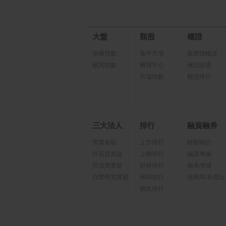
大盤
類股
權證
加權指數
集中市場
股票找權證
櫃買指數
櫃買中心
權證篩選
市場指數
權證排行
三大法人
排行
融資融券
買賣金額
上市排行
餘額統計
外資買賣超
上櫃排行
融資增減
投信買賣超
財務排行
融券增減
自營商買賣超
籌碼排行
使用率/券資比
網友排行