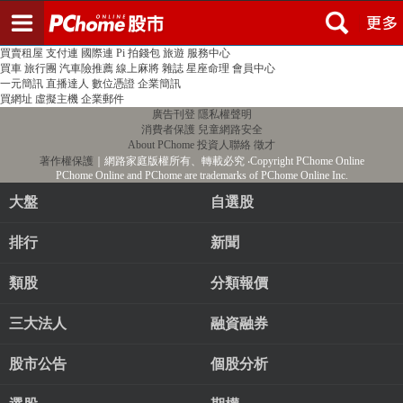
登入
註冊
PChome首頁
線上購物
24h購物
書店
露天拍賣
比比昂代購
新聞
/
氣象
股市
個人新聞台
廣告刊登
加入聯播網
全球購物
買賣租屋
支付連
國際連
Pi 拍錢包
旅遊
服務中心
買車
旅行團
汽車險推薦
線上麻將
雜誌
星座命理
會員中心
一元簡訊
直播達人
數位憑證
企業簡訊
買網址
虛擬主機
企業郵件
廣告刊登
隱私權聲明
消費者保護
兒童網路安全
About PChome
投資人聯絡
徵才
著作權保護
｜網路家庭版權所有、轉載必究
‧Copyright PChome Online
PChome Online and PChome are trademarks of PChome Online Inc.
大盤
自選股
排行
新聞
類股
分類報價
三大法人
融資融券
股市公告
個股分析