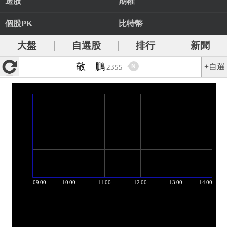
選股
期權
個股PK
比特幣
大盤
自選股
排行
新聞
敬 鵬
+自選
N
2355