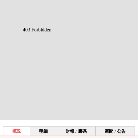
概況
明細
財報 / 籌碼
新聞 / 公告