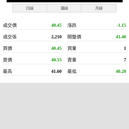
日線
週線
月線
成交價
40.45
漲跌
-1.15
成交張
2,210
開盤價
41.40
買價
40.45
買量
1
賣價
40.55
賣量
7
最高
41.60
最低
40.20