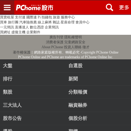
登入
註冊
PChome首頁
線上購物
24h購物
書店
露天拍賣
比比昂代購
新聞
/
氣象
股市
個人新聞台
廣告刊登
加入聯播網
全球購物
買賣租屋
支付連
國際連
Pi 拍錢包
旅遊
服務中心
買車
旅行團
汽車險推薦
線上麻將
雜誌
星座命理
會員中心
一元簡訊
直播達人
數位憑證
企業簡訊
買網址
虛擬主機
企業郵件
廣告刊登
隱私權聲明
消費者保護
兒童網路安全
About PChome
投資人聯絡
徵才
著作權保護
｜網路家庭版權所有、轉載必究
‧Copyright PChome Online
PChome Online and PChome are trademarks of PChome Online Inc.
大盤
自選股
排行
新聞
類股
分類報價
三大法人
融資融券
股市公告
個股分析