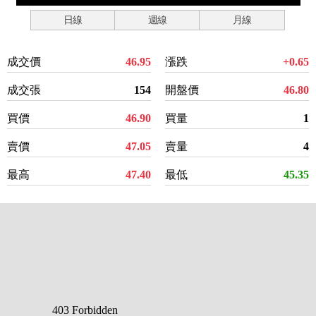
日線
週線
月線
成交價
46.95
漲跌
+0.65
成交張
154
開盤價
46.80
買價
46.90
買量
1
賣價
47.05
賣量
4
最高
47.40
最低
45.35