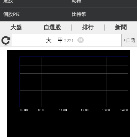
選股
期權
個股PK
比特幣
大盤
自選股
排行
新聞
大 甲
+自選
N
2221