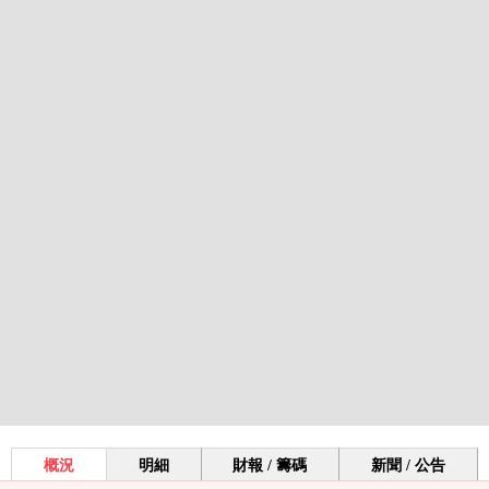
概況
明細
財報 / 籌碼
新聞 / 公告