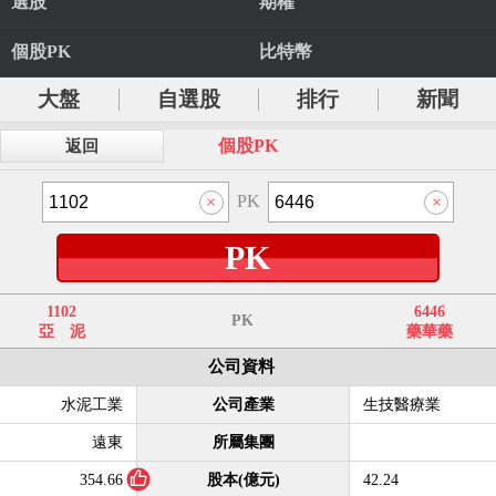
選股
期權
個股PK
比特幣
大盤
自選股
排行
新聞
個股PK
返回
PK
PK
1102
6446
PK
亞 泥
藥華藥
公司資料
水泥工業
公司產業
生技醫療業
遠東
所屬集團
354.66
股本(億元)
42.24