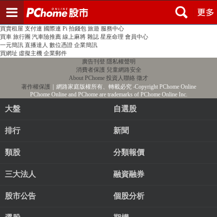
登入
註冊
PChome首頁
線上購物
24h購物
書店
露天拍賣
比比昂代購
新聞
/
氣象
股市
個人新聞台
廣告刊登
加入聯播網
全球購物
買賣租屋
支付連
國際連
Pi 拍錢包
旅遊
服務中心
買車
旅行團
汽車險推薦
線上麻將
雜誌
星座命理
會員中心
一元簡訊
直播達人
數位憑證
企業簡訊
買網址
虛擬主機
企業郵件
廣告刊登
隱私權聲明
消費者保護
兒童網路安全
About PChome
投資人聯絡
徵才
著作權保護
｜網路家庭版權所有、轉載必究
‧Copyright PChome Online
PChome Online and PChome are trademarks of PChome Online Inc.
大盤
自選股
排行
新聞
類股
分類報價
三大法人
融資融券
股市公告
個股分析