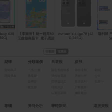
laxy S25
【享樂券】統一超商50
motorola edge70 (12
飛利浦 
56G)
G/256G)
元虛擬商品卡_電子憑證
5
行動版
電腦版
期權
分類報價
自選股
個股
期貨商品
上市/上櫃
最近查詢個股
線型走勢
新聞
期貨價差
產業股
我的自選股
籌碼分析
公告
集團股
自選股設定
基本資料
個股PK
概念股
財報資訊
財務報表
自選股新聞
個股概況
專欄
券商分析
即時新聞
港股美股