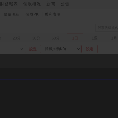
財務報表
個股概況
新聞
公告
價量明細
個股PK
獲利表現
分
20分
30分
60分
1日
1週
1月
設定
設定