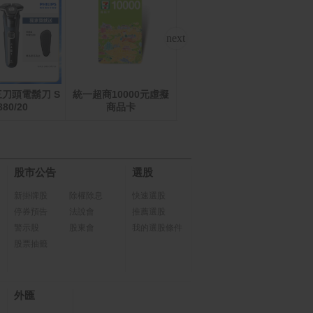
三刀頭電鬍刀 S
統一超商10000元虛擬
ASUS Vivobook S14
Mac
S3407VA-0052G13420
880/20
商品卡
10
H 夜幕灰(i5-13420H/8
GPU
Gx2/512G/W11/WUXG
憶
A/14)
股市公告
選股
新掛牌股
除權除息
快速選股
停券預告
法說會
推薦選股
警示股
股東會
我的選股條件
股票抽籤
外匯