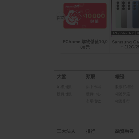
PChome 購物儲值10,0
Swit
【乖乖】萬事順利箱-奶
Samsung Ga
+ (12G/2
00元
油椰子口味(52g*6包/
箱)
大盤
類股
權證
加權指數
集中市場
股票找權證
櫃買指數
櫃買中心
權證篩選
市場指數
權證排行
三大法人
排行
融資融券