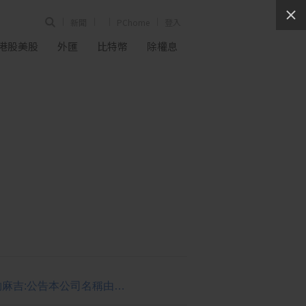
新聞
PChome
登入
港股美股
外匯
比特幣
除權息
[公告] 夠麻吉:公告本公司名稱由「夠麻吉股份有限公司」更名為「納維康生技股份有限公司」，公告期間：115年6月29日至115年9月28日