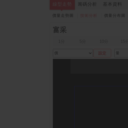
線型走勢
籌碼分析
基本資料
價量走勢圖
技術分析
價量分布圖
富采
1分
5分
10分
15
設定