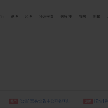
排行
選股
類股
分類報價
個股PK
權證
期權
由「新台幣10元」變更為「新台幣1元」公告期間：115年7月2日至115年10月1日
[公告] 宏易:公告本公司名稱由「宏易創新國際股份有限公司」更名為「天意能創股份有限公司」，公告期間：115年7月09日至115年10月08日。
熱門
焦點