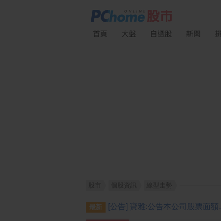
首頁
大盤
自選股
新聞
股市
個股資訊
線型走勢
[公告] 寶雅:公告本公司股票面額變更
最新