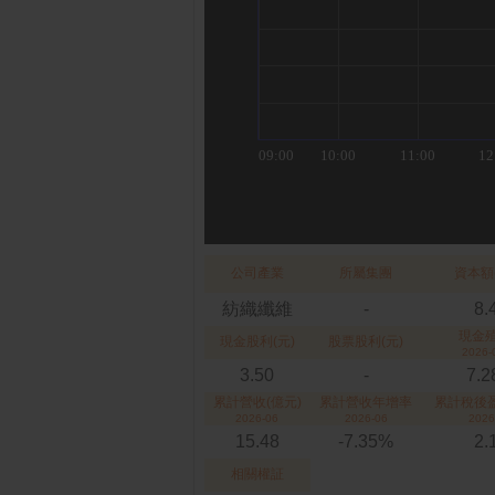
公司產業
所屬集團
資本額
紡織纖維
-
8.
現金
現金股利(元)
股票股利(元)
2026-
3.50
-
7.
累計營收(億元)
累計營收年增率
累計稅後盈
2026-06
2026-06
2026
15.48
-7.35%
2.
相關權証