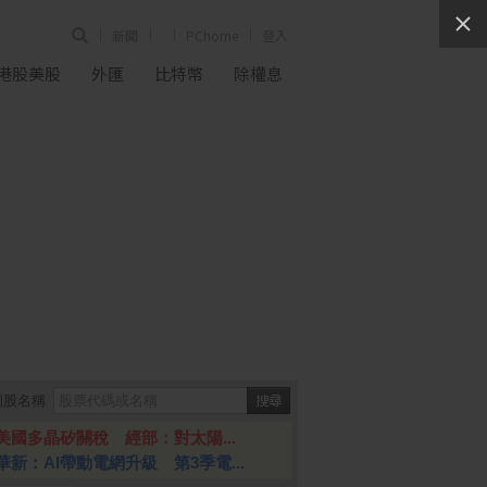
新聞
PChome
登入
港股美股
外匯
比特幣
除權息
個股名稱
美國多晶矽關稅 經部：對太陽...
華新：AI帶動電網升級 第3季電...