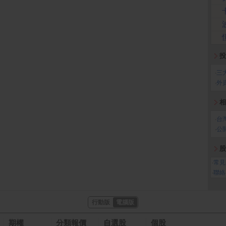
投
‧
三
‧
外
相
‧
台
‧
公
股
‧
常見
‧
聯絡
行動版
電腦版
期權
分類報價
自選股
個股