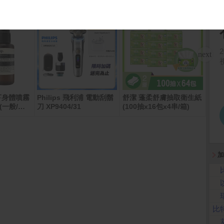
下身體噴霧
Philips 飛利浦 電動刮鬍
舒潔 蓬柔舒膚抽取衛生紙
ASU
FA6
 (一般/草
刀 XP9404/31
(100抽x16包x4串/箱)
灰(Ry
X40
D+/1
加
比