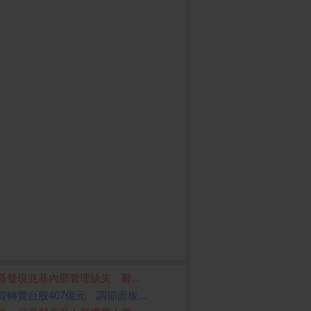
碁發現兆基內部管理缺失 辭...
資轉賣台股407億元 調節面板...