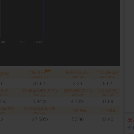
市值(億元)
每股盈餘(EPS)
本益比(PER)
(億元)
2026-08-07
2026-Q2
2026-08-07
40
37.62
2.33
8.62
殖利率
股東權益報酬率(ROE)
資產報酬率(ROA)
每股淨值(元)
07-09
2026-Q2
2026-Q2
2026-Q2
28%
5.84%
4.10%
37.69
餘(億元)
累計稅後盈餘年增率
一年內最高
一年內最低
-Q2
2026-Q2
12
-27.50%
57.90
42.40
‧
宏
‧
外