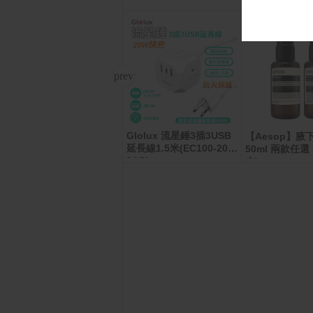
Glolux 流星錘3插3USB
羅技 G304 電競滑鼠
【Aesop】腋
延長線1.5米(EC100-20W
50ml 兩款任選
3AB)
本)