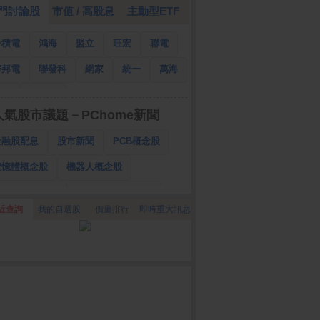
門討論股
市值 / 高股息
主動型ETF
台積電
鴻海
盟立
旺宏
聯電
華邦電
聯發科
網家
統一
萬海
南亞
國泰金
人氣股市議題－PChome新聞
金融股配息
股市新聞
PCB概念股
記憶體概念股
機器人概念股
低軌衛星概念股
CPO、BBU概念股
近查詢
我的自選股
價量排行
即時重大訊息
025金融股配息
AI眼鏡概念股
降息概念股
儲能概念股
甲骨文概念股
股東會紀念品