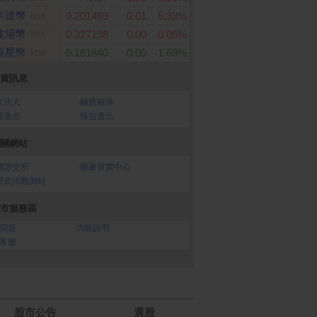
卡達幣
0.201469
0.01
5.33%
ADA
波場幣
0.327198
0.00
0.05%
TRX
恆星幣
0.161840
0.00
-1.69%
XLM
資訊息
大法人
‧
融資融券
資進出
‧
投信進出
關網站
灣證交所
‧
櫃臺買賣中心
開資訊觀測站
市服務區
問題
‧
功能說明
客服
股市公告
選股