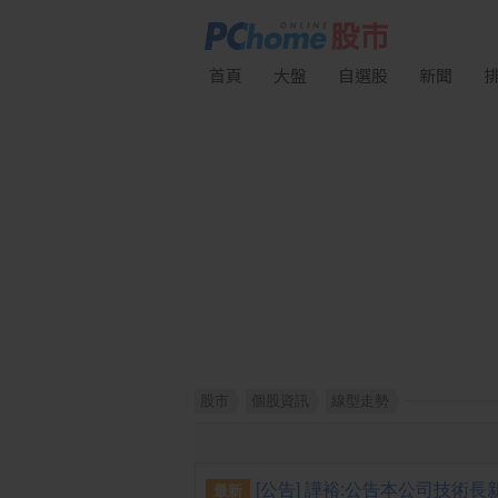
首頁
大盤
自選股
新聞
股市
個股資訊
線型走勢
最新