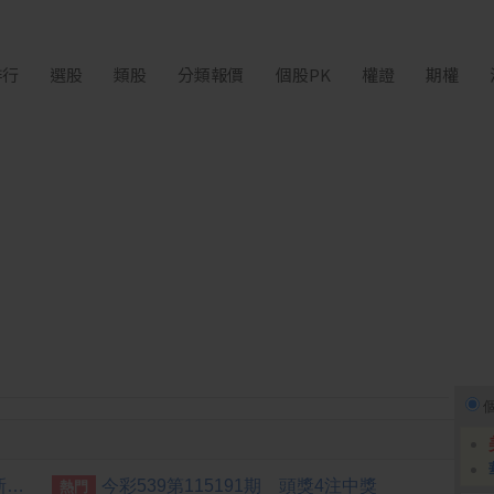
排行
選股
類股
分類報價
個股PK
權證
期權
[公告] 譁裕:公告本公司技術長新任及策略長異動
今彩539第115191期 頭獎4注中獎
熱門