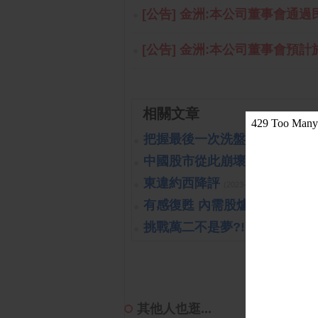
[公告] 金洲:本公司董事會通過民
[公告] 金洲:本公司董事會預計於1
相關文章
把握最後一次洗盤的機會
(2019-1
中國股市從此崩壞?!可能嗎?!
(
東違約西降評
(2023-10-26 15:15:40 
有感復甦 內需股爐火續旺
(2023-
挑戰萬二不是夢?!
(2019-10-16 14:
其他人也逛...