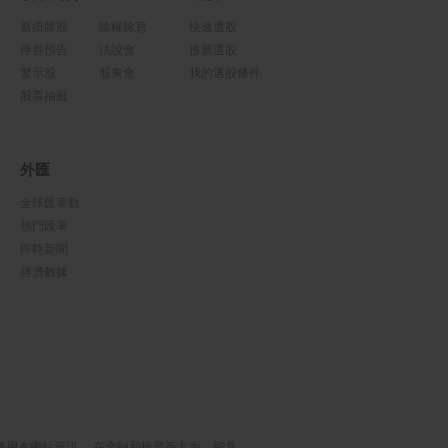
新掛牌股
除權除息
快速選股
停券預告
法說會
推薦選股
警示股
股東會
我的選股條件
股票抽籤
外匯
全球匯率數
熱門匯率
即時新聞
經濟數據
使用本網站資訊， 在金融和投資等方面，能具