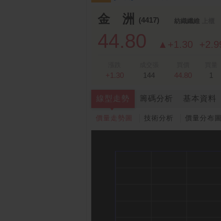
金 洲
(4417)
紡織纖維
上櫃
44.80
▲+1.30
+2.
漲跌
成交張
買價
買量
+1.30
144
44.80
1
線型走勢
籌碼分析
基本資料
價量走勢圖
技術分析
價量分布