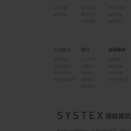
加權指數
集中市場
股票找權證
櫃買指數
櫃買中心
權證篩選
市場指數
權證排行
三大法人
排行
融資融券
買賣金額
上市排行
餘額統計
外資買賣超
上櫃排行
融資增減
投信買賣超
財務排行
融券增減
自營商買賣超
籌碼排行
使用率/券資比
網友排行
依證券主管機關規定，使用本網站股票、期貨等