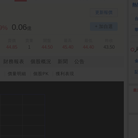
熱
更新報價
0.06
+ 加自選
99%
億
賣價
賣量
開盤
最高
最低
昨收
44.85
1
44.50
45.40
44.40
43.50
財務報表
個股概況
新聞
公告
圖
價量明細
個股PK
獲利表現
最
2