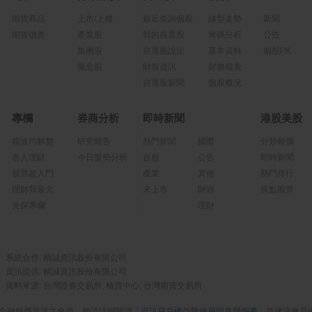
期貨商品
上市/上櫃
最近查詢個股
線型走勢
新聞
期貨價差
產業股
我的自選股
籌碼分析
公告
集團股
自選股設定
基本資料
個股PK
概念股
財報資訊
財務報表
自選股新聞
個股概況
專欄
券商分析
即時新聞
港股美股
箱波均解盤
研究報告
熱門新聞
國際
分類報價
名人理財
今日盤勢分析
台股
公告
即時新聞
股票超入門
產業
其他
熱門排行
理財我最大
未上市
財經
焦點股票
先探專欄
理財
系統合作: 精誠資訊股份有限公司
資訊提供: 精誠資訊股份有限公司
資料來源: 台灣證券交易所, 櫃買中心, 台灣期貨交易所
金融報價資訊之會員，務請詳細閱讀「
資訊用戶權益暨使用同意聲明書
」並建議會員